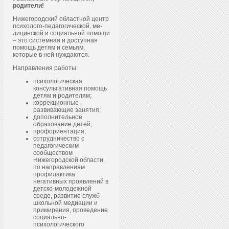
родители!
Нижегородский областной центр
пси­холо­го-пе­даго­гичес­кой, ме­
дицин­ской и со­ци­аль­ной по­мощи
– это системная и доступная
помощь детям и семьям,
которые в ней нуждаются.
Направления работы:
психологическая
консультативная помощь
детям и родителям;
коррекционные
развивающие занятия;
дополнительное
образование детей;
профориентация;
сотрудничество с
педагогическим
сообществом
Нижегородской области
по направлениям
профилактика
негативных проявлений в
детско-молодежной
среде, развитие служб
школьной медиации и
примирения, проведение
социально-
психологического