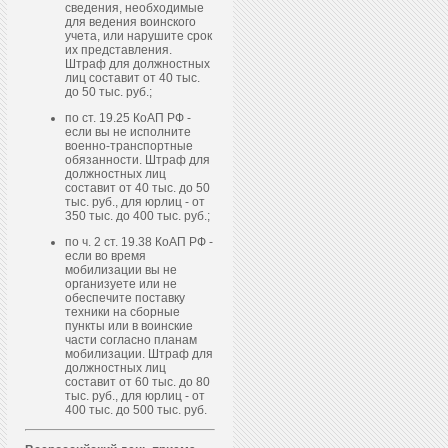
сведения, необходимые
для ведения воинского
учета, или нарушите срок
их представления.
Штраф для должностных
лиц составит от 40 тыс.
до 50 тыс. руб.;
по ст. 19.25 КоАП РФ -
если вы не исполните
военно-транспортные
обязанности. Штраф для
должностных лиц
составит от 40 тыс. до 50
тыс. руб., для юрлиц - от
350 тыс. до 400 тыс. руб.;
по ч. 2 ст. 19.38 КоАП РФ -
если во время
мобилизации вы не
организуете или не
обеспечите поставку
техники на сборные
пункты или в воинские
части согласно планам
мобилизации. Штраф для
должностных лиц
составит от 60 тыс. до 80
тыс. руб., для юрлиц - от
400 тыс. до 500 тыс. руб.