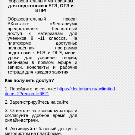
образовательным материалам
для подготовки к ЕГЭ, ОГЭ и
ВПР
!
Образовательный проект
ВКонтакте «Лектариум»
предоставляет
бесплатный
доступ к материалам для
учеников
8
–11 классов. На
платформе доступны:
полноценная программа
подготовки к ЕГЭ и ОГЭ, мини-
уроки для усвоения теории,
вебинары в прямом эфире и
записи, конспекты и рабочие
тетради для каждого занятия.
Как получить доступ?
1. Перейдите по ссылке:
https://r.lectarium.ru/unlimited-
items-2?redirect=6821
2. Зарегистрируйтесь на сайте.
3. Ответьте на звонок куратора и
согласуйте удобное время для
онлайн-встречи.
4. Активируйте базовый доступ с
методистом на платформе.