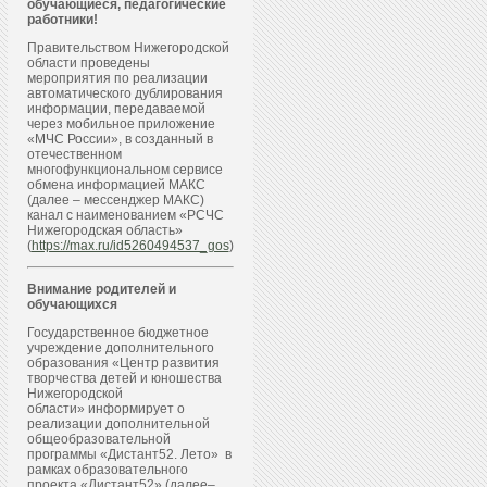
обучающиеся, педагогические
работники!
Правительством Нижегородской
области проведены
мероприятия по реализации
автоматического дублирования
информации, передаваемой
через мобильное приложение
«МЧС России», в созданный в
отечественном
многофункциональном сервисе
обмена информацией МАКС
(далее – мессенджер МАКС)
канал с наименованием «РСЧС
Нижегородская область»
(
https://max.ru/id5260494537_gos
)
Внимание родителей и
обучающихся
Государственное бюджетное
учреждение дополнительного
образования «Центр развития
творчества детей и юношества
Нижегородской
области» информирует о
реализации дополнительной
общеобразовательной
программы «Дистант52. Лето» в
рамках образовательного
проекта «Дистант52» (далее–