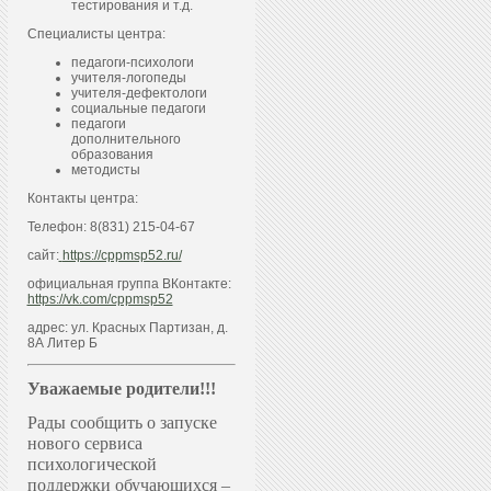
тестирования и т.д.
Специалисты центра:
педагоги-психологи
учителя-логопеды
учителя-дефектологи
социальные педагоги
педагоги
дополнительного
образования
методисты
Контакты центра:
Телефон: 8(831) 215-04-67
сайт:
https://cppmsp52.ru/
официальная группа ВКонтакте:
https://vk.com/cppmsp52
адрес: ул. Красных Партизан, д.
8А Литер Б
Уважаемые родители!!!
Рады сообщить о запуске
нового сервиса
психологической
поддержки обучающихся –