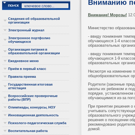
Вниманию по
Внимание! Морозы!
12.0
Сведения об образовательной
организации
Министерство образовани
Электронный журнал
- ввиду понижения темпе
Электронное портфолио
обучающихся 1-4 классов
обучающихся
образовательных организ
Организация питания в
образовательной организации
- ввиду понижения темпе
обучающихся 1-9 классов
Ежедневное меню
образовательных организ
Приём в первый класс
Несмотря на изменение п
общеобразовательных ор
Правила приема
Родители (законные пре
Государственная итоговая
аттестация
школы их ребенком и под
порядке, установленном 
Всероссийские проверочные
обучающимися из-за пого
работы (ВПР)
При принятии решения о
Олимпиады, конкурсы, НОУ
учитывать сопутствующие
образовательного учрежд
Инновационная деятельность
решения о посещении об
Психолого-педагогическая служба
рекомендовано родителя
домой.
Воспитательная работа