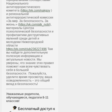
официальными сообществами
Национального
антитеррористического
комитета (
https://vk.com/nakgov
)
и региональной
антитеррористической комиссии
«За мир. За безопасность. За
жизнь.» (
https://vk.com/atk_nobl
),
материалы Центра
психологической безопасности и
профилактики деструктивных
явлений среди детей и
молодежи Нижегородской
области
https://vk.com/club236227496
Там
вы найдете дополнительную
полезную информацию и
актуальные новости. Мы
уверены, что знание этих правил
поможет нам всем чувствовать
себя в большей
безопасности. Пожалуйста,
уделите время просмотру, ваша
осведомленность – это общий
вклад в безопасность!
Уважаемые родители,
обучающиеся, педагоги 8-11
классов!
Бесплатный доступ к