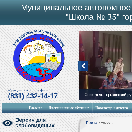
Муниципальное автономное
"Школа № 35" го
обращайтесь по телефону:
(831) 432-14-17
Спектакль Горьковский р
Главная
Дистанционное обучение
Навигаторы детства
Версия для
Главная
/
Новости
слабовидящих