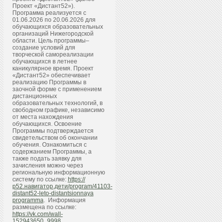
Проект «Дистант52»).
Программа реализуется с
01.06.2026 по 20.06.2026 для
обучающихся образовательных
организаций Нижегородской
области. Цель программы–
создание условий для
творческой самореализации
обучающихся в летнее
каникулярное время. Проект
«Дистант52» обеспечивает
реализацию Программы в
заочной форме с применением
дистанционных
образовательных технологий, в
свободном графике, независимо
от места нахождения
обучающихся. Освоение
Программы подтверждается
свидетельством об окончании
обучения. Ознакомиться с
содержанием Программы, а
также подать заявку для
зачисления можно через
региональную информационную
систему по ссылке:
https://
р52.навигатор.дети/program/41103-
distant52-leto-distantsionnaya
programma
. Информация
размещена по ссылке:
https://vk.com/wall-
152943650_9998