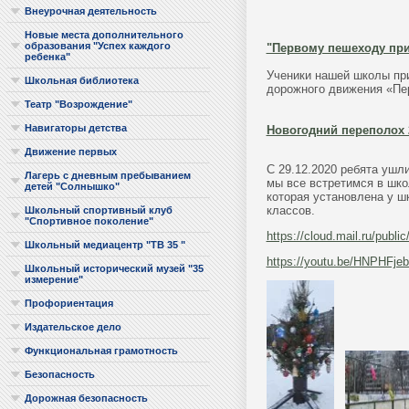
Внеурочная деятельность
Новые места дополнительного
образования "Успех каждого
"Первому пешеходу при
ребенка"
Ученики нашей школы при
Школьная библиотека
дорожного движения «Пе
Театр "Возрождение"
Навигаторы детства
Новогодний переполох 
Движение первых
С 29.12.2020 ребята ушл
Лагерь с дневным пребыванием
мы все встретимся в шко
детей "Солнышко"
которая установлена у шк
классов.
Школьный спортивный клуб
"Спортивное поколение"
https://cloud.mail.ru/pub
Школьный медиацентр "ТВ 35 "
https://youtu.be/HNPHFje
Школьный исторический музей "35
измерение"
Профориентация
Издательское дело
Функциональная грамотность
Безопасность
Дорожная безопасность