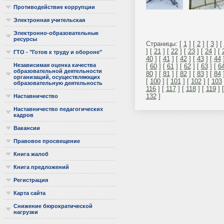
Противодействие коррупции
Электронная учительская
Электронно-образовательные
ресурсы
Страницы: [
1
] [
2
] [
3
] [
] [
21
] [
22
] [
23
] [
24
] [
ГТО - "Готов к труду и обороне"
40
] [
41
] [
42
] [
43
] [
44
Независимая оценка качества
[
60
] [
61
] [
62
] [
63
] [
6
образовательной деятельности
80
] [
81
] [
82
] [
83
] [
84
организаций, осуществляющих
[
100
] [
101
] [
102
] [
103
образовательную деятельность
116
] [
117
] [
118
] [
119
] 
132
]
Наставничество
Наставничество педагогических
кадров
Вакансии
Правовое просвещение
Книга жалоб
Книга предложений
Регистрация
Карта сайта
Снижение бюрократической
нагрузки