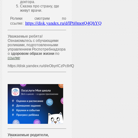
доктора.
Сказка про страну, где
живут врачи.
Ролики смотрим по
https://disk.yandex.ru/d/IPti0motQ4QhYQ
ссылке:
Уважаемые ребята!
Ознакомьтесь с обучающими
роликами, подготовленными
управлением Роспотребнадзора
о
здоровом образе жизни
по
ссылке
:
https://disk.yandex.ru/d/eObyrlCzPc8rfQ
Уважаем
ы
е родители,