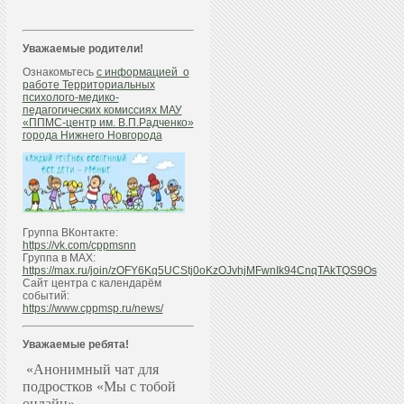
Уважаемые родители!
Ознакомьтесь
с информацией о
работе Территориальных
психолого-медико-
педагогических комиссиях МАУ
«ППМС-центр им. В.П.Радченко»
города Нижнего Новгорода
Группа ВКонтакте:
https://vk.com/cppmsnn
Группа в МАХ:
https://max.ru/join/zOFY6Kq5UCStj0oKzOJvhjMFwnIk94CnqTAkTQS9Os
Сайт центра с календарём
событий:
https://www.cppmsp.ru/news/
Уважаемые ребята!
«Анонимный чат для
подростков «Мы с тобой
онлайн»