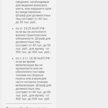
сведения, необходимые
для ведения воинского
учета, или нарушите срок
их представления.
Штраф для должностных
лиц составит от 40 тыс.
до 50 тыс. руб.;
по ст. 19.25 КоАП РФ -
если вы не исполните
военно-транспортные
обязанности. Штраф для
должностных лиц
составит от 40 тыс. до 50
тыс. руб., для юрлиц - от
350 тыс. до 400 тыс. руб.;
по ч. 2 ст. 19.38 КоАП РФ -
если во время
мобилизации вы не
организуете или не
обеспечите поставку
техники на сборные
пункты или в воинские
части согласно планам
мобилизации. Штраф для
должностных лиц
составит от 60 тыс. до 80
тыс. руб., для юрлиц - от
400 тыс. до 500 тыс. руб.