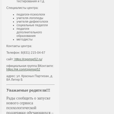
тестирования и т.д.
Специалисты центра:
педагоги-психологи
учителя-логопеды
учителя-дефектологи
социальные педагоги
педагоги
дополнительного
образования
методисты
Контакты центра:
Телефон: 8(831) 215-04-67
сайт:
https://cppmsp52.ru/
официальная группа ВКонтакте:
https://vk.com/cppmsp52
адрес: ул. Красных Партизан, д.
8А Литер Б
Уважаемые родители!!!
Рады сообщить о запуске
нового сервиса
психологической
поддержки обучающихся –