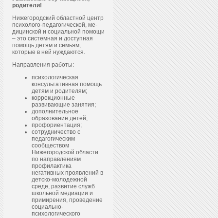
родители!
Нижегородский областной центр
пси­холо­го-пе­даго­гичес­кой, ме­
дицин­ской и со­ци­аль­ной по­мощи
– это системная и доступная
помощь детям и семьям,
которые в ней нуждаются.
Направления работы:
психологическая
консультативная помощь
детям и родителям;
коррекционные
развивающие занятия;
дополнительное
образование детей;
профориентация;
сотрудничество с
педагогическим
сообществом
Нижегородской области
по направлениям
профилактика
негативных проявлений в
детско-молодежной
среде, развитие служб
школьной медиации и
примирения, проведение
социально-
психологического