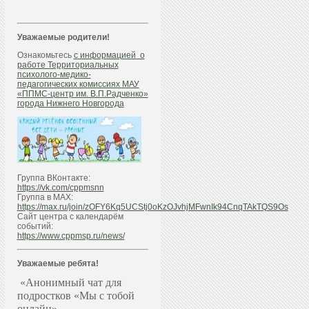
Уважаемые родители!
Ознакомьтесь
с информацией о
работе Территориальных
психолого-медико-
педагогических комиссиях МАУ
«ППМС-центр им. В.П.Радченко»
города Нижнего Новгорода
Группа ВКонтакте:
https://vk.com/cppmsnn
Группа в МАХ:
https://max.ru/join/zOFY6Kq5UCStj0oKzOJvhjMFwnIk94CnqTAkTQS9Os
Сайт центра с календарём
событий:
https://www.cppmsp.ru/news/
Уважаемые ребята!
«Анонимный чат для
подростков «Мы с тобой
онлайн»