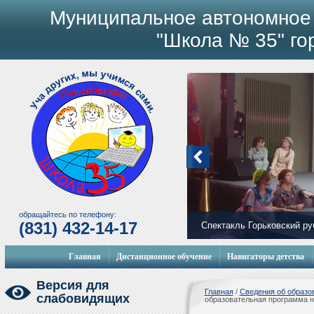
Муниципальное автономное
"Школа № 35" го
обращайтесь по телефону:
(831) 432-14-17
Спектакль Горьковский р
Главная
Дистанционное обучение
Навигаторы детства
Версия для
Главная
/
Сведения об образо
слабовидящих
образовательная программа 