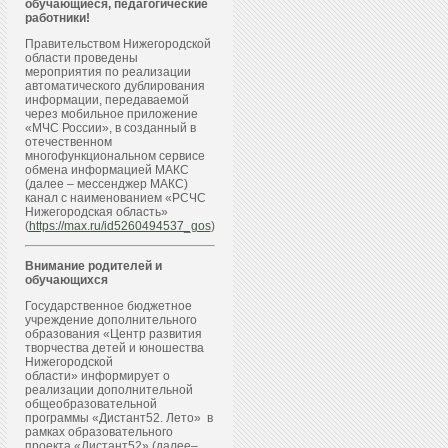
обучающиеся, педагогические
работники!
Правительством Нижегородской
области проведены
мероприятия по реализации
автоматического дублирования
информации, передаваемой
через мобильное приложение
«МЧС России», в созданный в
отечественном
многофункциональном сервисе
обмена информацией МАКС
(далее – мессенджер МАКС)
канал с наименованием «РСЧС
Нижегородская область»
(
https://max.ru/id5260494537_gos
)
Внимание родителей и
обучающихся
Государственное бюджетное
учреждение дополнительного
образования «Центр развития
творчества детей и юношества
Нижегородской
области» информирует о
реализации дополнительной
общеобразовательной
программы «Дистант52. Лето» в
рамках образовательного
проекта «Дистант52» (далее–