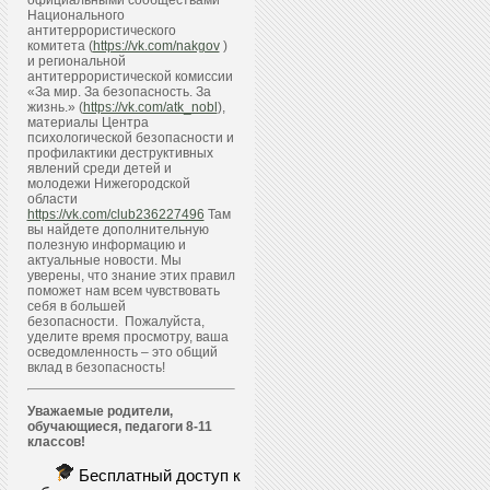
официальными сообществами
Национального
антитеррористического
комитета (
https://vk.com/nakgov
)
и региональной
антитеррористической комиссии
«За мир. За безопасность. За
жизнь.» (
https://vk.com/atk_nobl
),
материалы Центра
психологической безопасности и
профилактики деструктивных
явлений среди детей и
молодежи Нижегородской
области
https://vk.com/club236227496
Там
вы найдете дополнительную
полезную информацию и
актуальные новости. Мы
уверены, что знание этих правил
поможет нам всем чувствовать
себя в большей
безопасности. Пожалуйста,
уделите время просмотру, ваша
осведомленность – это общий
вклад в безопасность!
Уважаемые родители,
обучающиеся, педагоги 8-11
классов!
Бесплатный доступ к