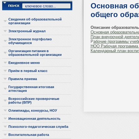
Основная об
общего обр
Сведения об образовательной
организации
Описание образовател
Электронный журнал
Основная образовательн
План внеурочной деятел
Электронное портфолио
Р
абочие программы учеб
обучающихся
НОО Рабочая программа 
Календарный план воспит
Организация питания в
образовательной организации
Ежедневное меню
Приём в первый класс
Правила приема
Государственная итоговая
аттестация
Всероссийские проверочные
работы (ВПР)
Олимпиады, конкурсы, НОУ
Инновационная деятельность
Психолого-педагогическая служба
Воспитательная работа