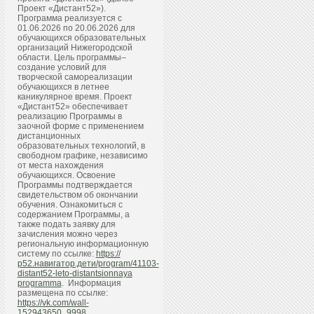
Проект «Дистант52»).
Программа реализуется с
01.06.2026 по 20.06.2026 для
обучающихся образовательных
организаций Нижегородской
области. Цель программы–
создание условий для
творческой самореализации
обучающихся в летнее
каникулярное время. Проект
«Дистант52» обеспечивает
реализацию Программы в
заочной форме с применением
дистанционных
образовательных технологий, в
свободном графике, независимо
от места нахождения
обучающихся. Освоение
Программы подтверждается
свидетельством об окончании
обучения. Ознакомиться с
содержанием Программы, а
также подать заявку для
зачисления можно через
региональную информационную
систему по ссылке:
https://
р52.навигатор.дети/program/41103-
distant52-leto-distantsionnaya
programma
. Информация
размещена по ссылке:
https://vk.com/wall-
152943650_9998