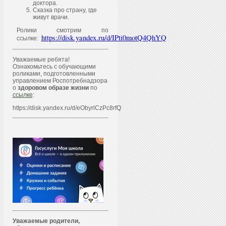
доктора.
Сказка про страну, где
живут врачи.
Ролики смотрим по
https://disk.yandex.ru/d/IPti0motQ4QhYQ
ссылке:
Уважаемые ребята!
Ознакомьтесь с обучающими
роликами, подготовленными
управлением Роспотребнадзора
о
здоровом образе жизни
по
ссылке
:
https://disk.yandex.ru/d/eObyrlCzPc8rfQ
Уважаем
ы
е родители,