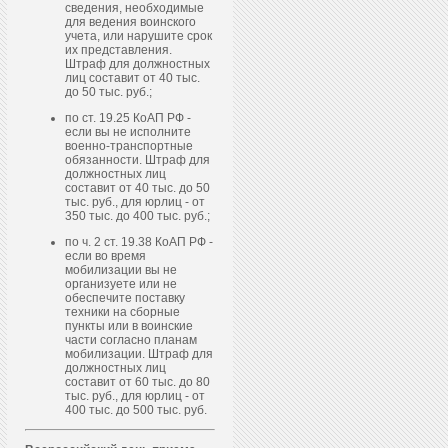
сведения, необходимые
для ведения воинского
учета, или нарушите срок
их представления.
Штраф для должностных
лиц составит от 40 тыс.
до 50 тыс. руб.;
по ст. 19.25 КоАП РФ -
если вы не исполните
военно-транспортные
обязанности. Штраф для
должностных лиц
составит от 40 тыс. до 50
тыс. руб., для юрлиц - от
350 тыс. до 400 тыс. руб.;
по ч. 2 ст. 19.38 КоАП РФ -
если во время
мобилизации вы не
организуете или не
обеспечите поставку
техники на сборные
пункты или в воинские
части согласно планам
мобилизации. Штраф для
должностных лиц
составит от 60 тыс. до 80
тыс. руб., для юрлиц - от
400 тыс. до 500 тыс. руб.