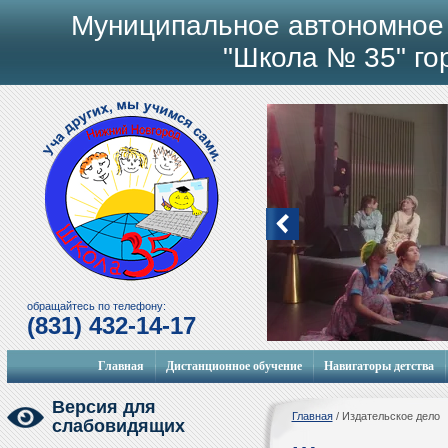
Муниципальное автономное
"Школа № 35" го
обращайтесь по телефону:
(831) 432-14-17
Мобильный городок
Главная
Дистанционное обучение
Навигаторы детства
Версия для
Главная
/
Издательское дело
слабовидящих