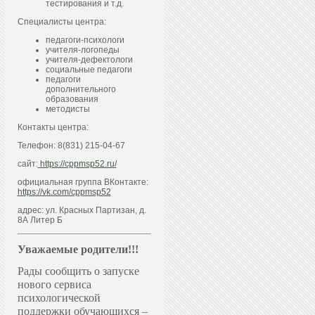
тестирования и т.д.
Специалисты центра:
педагоги-психологи
учителя-логопеды
учителя-дефектологи
социальные педагоги
педагоги
дополнительного
образования
методисты
Контакты центра:
Телефон: 8(831) 215-04-67
сайт:
https://cppmsp52.ru/
официальная группа ВКонтакте:
https://vk.com/cppmsp52
адрес: ул. Красных Партизан, д.
8А Литер Б
Уважаемые родители!!!
Рады сообщить о запуске
нового сервиса
психологической
поддержки обучающихся –