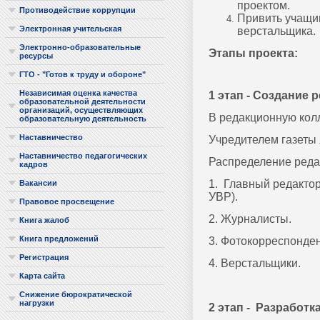
проектом.
Противодействие коррупции
Привить учащим
Электронная учительская
верстальщика.
Электронно-образовательные
Этапы проекта:
ресурсы
ГТО - "Готов к труду и обороне"
Независимая оценка качества
1 этап - Создание
образовательной деятельности
организаций, осуществляющих
В редакционную колл
образовательную деятельность
Наставничество
Учредителем газеты
Наставничество педагогических
Распределение реда
кадров
1. Главный редактор
Вакансии
УВР).
Правовое просвещение
2. Журналисты.
Книга жалоб
Книга предложений
3. Фотокорреспонде
Регистрация
4. Верстальщики.
Карта сайта
Снижение бюрократической
нагрузки
2 этап - Разработк