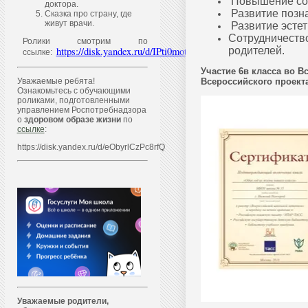
Повышение соц
доктора.
Развитие позна
Сказка про страну, где
живут врачи.
Развитие эстет
Сотрудничество
Ролики смотрим по
родителей.
https://disk.yandex.ru/d/IPti0motQ4QhYQ
ссылке:
Участие 6в класса во 
Всероссийского проект
Уважаемые ребята!
Ознакомьтесь с обучающими
роликами, подготовленными
управлением Роспотребнадзора
о
здоровом образе жизни
по
ссылке
:
https://disk.yandex.ru/d/eObyrlCzPc8rfQ
Уважаем
ы
е родители,