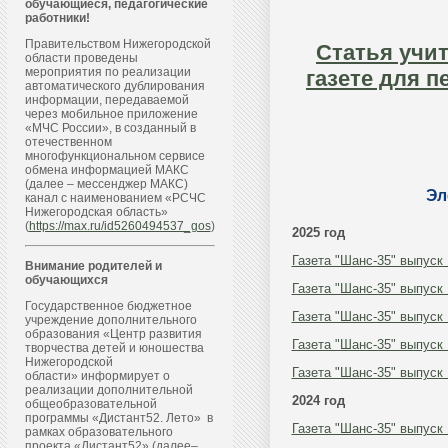
обучающиеся, педагогические
работники!
Правительством Нижегородской
Статья учит
области проведены
мероприятия по реализации
газете для п
автоматического дублирования
информации, передаваемой
через мобильное приложение
«МЧС России», в созданный в
отечественном
многофункциональном сервисе
обмена информацией МАКС
(далее – мессенджер МАКС)
Эл
канал с наименованием «РСЧС
Нижегородская область»
(
https://max.ru/id5260494537_gos
)
2025 год
Газета "Шанс-35" выпуск
Внимание родителей и
обучающихся
Газета "Шанс-35" выпуск
Государственное бюджетное
Газета "Шанс-35" выпуск
учреждение дополнительного
образования «Центр развития
Газета "Шанс-35" выпуск
творчества детей и юношества
Нижегородской
Газета "Шанс-35" выпуск
области» информирует о
реализации дополнительной
2024 год
общеобразовательной
программы «Дистант52. Лето» в
Газета "Шанс-35" выпуск
рамках образовательного
проекта «Дистант52» (далее–