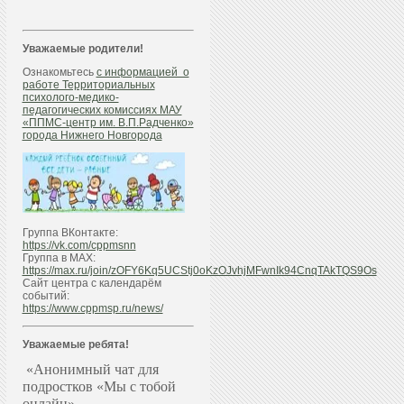
Уважаемые родители!
Ознакомьтесь
с информацией о
работе Территориальных
психолого-медико-
педагогических комиссиях МАУ
«ППМС-центр им. В.П.Радченко»
города Нижнего Новгорода
Группа ВКонтакте:
https://vk.com/cppmsnn
Группа в МАХ:
https://max.ru/join/zOFY6Kq5UCStj0oKzOJvhjMFwnIk94CnqTAkTQS9Os
Сайт центра с календарём
событий:
https://www.cppmsp.ru/news/
Уважаемые ребята!
«Анонимный чат для
подростков «Мы с тобой
онлайн»