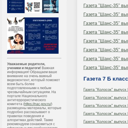
Газета "Шанс-35" вы
Газета "Шанс-35" вы
Газета "Шанс-35" вы
Газета "Шанс-35" вы
Газета "Шанс-35" вы
Газета "Шанс-35" вы
Газета "Шанс-35" вы
Уважаемые родители,
Газета "Шанс-35" вы
ученики и педагоги!
Важная
информация! Обращаем ваше
внимание на очень важный
Газета 7 Б клас
видеоконтент, который поможет
всем быть более
подготовленными к любым
Газета "Колосок" выпуск
чрезвычайным ситуациям. На
портале Национального
Газета "Колосок" выпуск
антитеррористического
комитета (
https://nac.gov.ru/
)
Газета "Колосок" выпуск
размещены материалы, которые
подробно рассказывают о
Газета "Колосок" выпуск
правилах поведения и
алгоритмах действий. Также
Газета "Колосок" выпуск
рекомендуем ознакомиться с