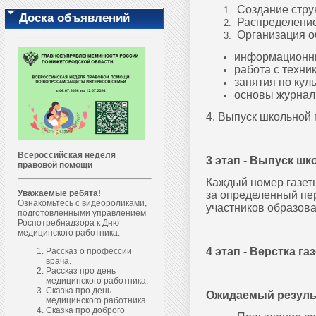
Создание стру
Доска объявлений
Распределение
Организация о
информационны
работа с техни
занятия по куль
основы журнал
4. Выпуск школьной г
Всероссийская неделя
3 этап - Выпуск шк
правовой помощи
Каждый номер газеты
Уважаемые ребята!
за определенный пе
Ознакомьтесь с видеороликами,
участников образова
подготовленными управлением
Роспотребнадзора к Дню
медицинского работника:
4 этап - Верстка га
Рассказ о профессии
врача.
Рассказ про день
медицинского работника.
Сказка про день
Ожидаемый результ
медицинского работника.
Сказка про доброго