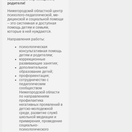
родители!
Нижегородский областной центр
пси­холо­го-пе­даго­гичес­кой, ме­
дицин­ской и со­ци­аль­ной по­мощи
– это системная и доступная
помощь детям и семьям,
которые в ней нуждаются.
Направления работы:
психологическая
консультативная помощь
детям и родителям;
коррекционные
развивающие занятия;
дополнительное
образование детей;
профориентация;
сотрудничество с
педагогическим
сообществом
Нижегородской области
по направлениям
профилактика
негативных проявлений в
детско-молодежной
среде, развитие служб
школьной медиации и
примирения, проведение
социально-
психологического