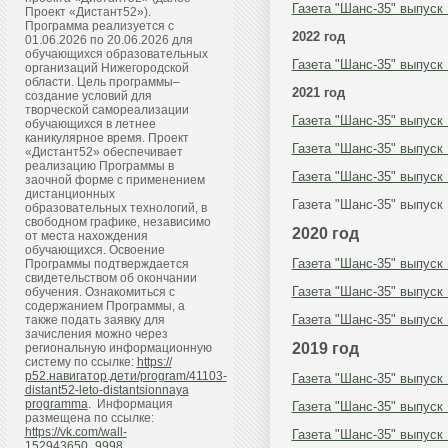
Газета "Шанс-35" выпуск
Проект «Дистант52»).
Программа реализуется с
2022 год
01.06.2026 по 20.06.2026 для
обучающихся образовательных
Газета "Шанс-35" выпуск
организаций Нижегородской
области. Цель программы–
2021 год
создание условий для
творческой самореализации
Газета "Шанс-35" выпуск
обучающихся в летнее
каникулярное время. Проект
Газета "Шанс-35" выпуск
«Дистант52» обеспечивает
реализацию Программы в
Газета "Шанс-35" выпуск
заочной форме с применением
дистанционных
Газета "Шанс-35" выпуск
образовательных технологий, в
свободном графике, независимо
2020 год
от места нахождения
обучающихся. Освоение
Газета "Шанс-35" выпуск
Программы подтверждается
свидетельством об окончании
Газета "Шанс-35" выпуск
обучения. Ознакомиться с
содержанием Программы, а
Газета "Шанс-35" выпуск
также подать заявку для
зачисления можно через
2019 год
региональную информационную
систему по ссылке:
https://
р52.навигатор.дети/program/41103-
Газета "Шанс-35" выпуск
distant52-leto-distantsionnaya
programma
. Информация
Газета "Шанс-35" выпуск
размещена по ссылке:
https://vk.com/wall-
Газета "Шанс-35" выпуск
152943650_9998