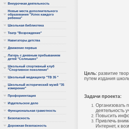
Внеурочная деятельность
Новые места дополнительного
образования "Успех каждого
ребенка"
Школьная библиотека
Театр "Возрождение"
Навигаторы детства
Движение первых
Лагерь с дневным пребыванием
детей "Солнышко"
Школьный спортивный клуб
"Спортивное поколение"
Цель
: развитие тв
Школьный медиацентр "ТВ 35 "
путем издания школь
Школьный исторический музей "35
измерение"
Задачи проекта:
Профориентация
Издательское дело
Организовать 
деятельность у
Функциональная грамотность
Повысить инфо
Безопасность
Привлечь внима
Интернет, к во
Дорожная безопасность