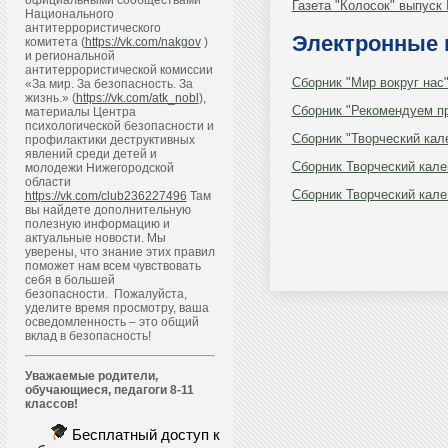
официальными сообществами
Газета "Колосок" выпуск
Национального
антитеррористического
Электронные 
комитета (
https://vk.com/nakgov
)
и региональной
антитеррористической комиссии
Сборник "Мир вокруг нас
«За мир. За безопасность. За
жизнь.» (
https://vk.com/atk_nobl
),
Сборник "Рекомендуем п
материалы Центра
психологической безопасности и
Сборник "Творческий кал
профилактики деструктивных
явлений среди детей и
Сборник Творческий кале
молодежи Нижегородской
области
Сборник Творческий кале
https://vk.com/club236227496
Там
вы найдете дополнительную
полезную информацию и
актуальные новости. Мы
уверены, что знание этих правил
поможет нам всем чувствовать
себя в большей
безопасности. Пожалуйста,
уделите время просмотру, ваша
осведомленность – это общий
вклад в безопасность!
Уважаемые родители,
обучающиеся, педагоги 8-11
классов!
Бесплатный доступ к