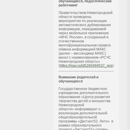
обучающиеся, педагогические
работники!
Правительством Нижегородской
области проведены
мероприятия по реализации
автоматического дублирования
информации, передаваемой
через мобильное приложение
«МЧС России», в созданный в
отечественном
многофункциональном сервисе
обмена информацией МАКС
(далее – мессенджер МАКС)
канал с наименованием «РСЧС
Нижегородская область»
(
https://max.ru/id5260494537_gos
)
Внимание родителей и
обучающихся
Государственное бюджетное
учреждение дополнительного
образования «Центр развития
творчества детей и юношества
Нижегородской
области» информирует о
реализации дополнительной
общеобразовательной
программы «Дистант52. Лето» в
рамках образовательного
проекта «Дистант52» (далее–