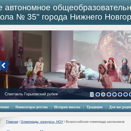
е автономное общеобразовательн
ола № 35" города Нижнего Новго
Мобильный городок
учение
Навигаторы детства
История школы
Традиции
Для вас роди
Главная
/
Олимпиады, конкурсы, НОУ
/
Всероссийская олимпиада школьников