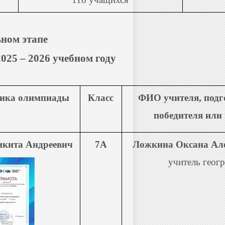
ном этапе
25 – 2026 учебном году
ика олимпиады
Класс
ФИО учителя, подг
победителя или
икита Андреевич
7А
Ложкина Оксана Але
учитель геог