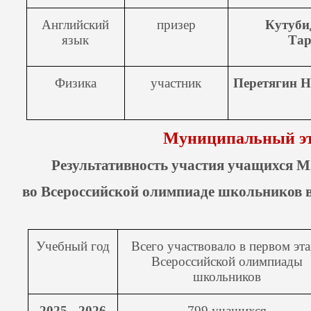
Английский
призер
Кутуби
язык
Тар
0motQ4QhYQ
Физика
участник
Перетягин Н
Муниципальный э
Результативность участия учащихся
во Всероссийской олимпиаде школьников в
Учебный год
Всего участвовало в первом эта
Всероссийской олимпиады
школьников
2025 - 2026
799 учащихся