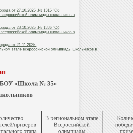
рода от 27.10.2025 .№ 1315 "Об
 всероссийской олимпиады школьников в
рода от 28.10.2025 .№ 1336 "Об
 всероссийской олимпиады школьников в
орода от 21.11.2025
льном этапе всероссийской олимпиады школьников в
ап
 МБОУ «Школа № 35»
 школьников
оличество
В региональном этапе
Колич
телей/призеров
Всероссийской
победи
пального этапа
олимпиады
приз