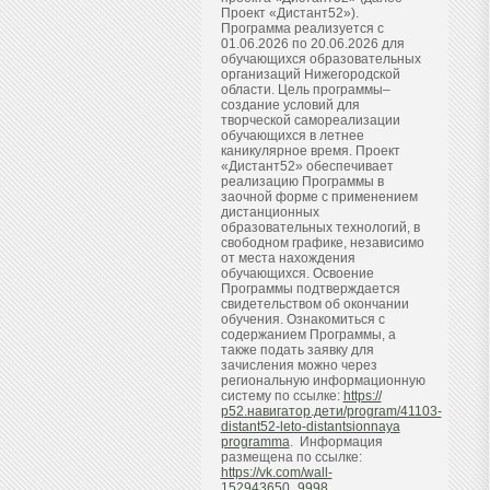
Проект «Дистант52»).
Программа реализуется с
01.06.2026 по 20.06.2026 для
обучающихся образовательных
организаций Нижегородской
области. Цель программы–
создание условий для
творческой самореализации
обучающихся в летнее
каникулярное время. Проект
«Дистант52» обеспечивает
реализацию Программы в
заочной форме с применением
дистанционных
образовательных технологий, в
свободном графике, независимо
от места нахождения
обучающихся. Освоение
Программы подтверждается
свидетельством об окончании
обучения. Ознакомиться с
содержанием Программы, а
также подать заявку для
зачисления можно через
региональную информационную
систему по ссылке:
https://
р52.навигатор.дети/program/41103-
distant52-leto-distantsionnaya
programma
. Информация
размещена по ссылке:
https://vk.com/wall-
152943650_9998