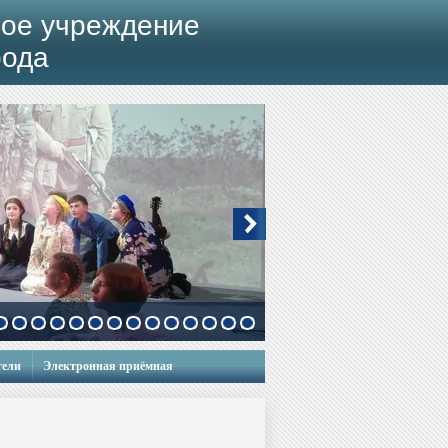
ое учреждение
рода
тели
Электронная приёмная