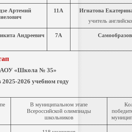
дзе Артемий
11А
Игнатова Екатерина
иелович
учитель английск
икита Андреевич
7А
Самообразов
тап
 МАОУ «Школа № 35»
 2025-2026 учебном году
пе
В муниципальном этапе
Ко
Всероссийской олимпиады
победит
школьников
муницип
118 учащихся