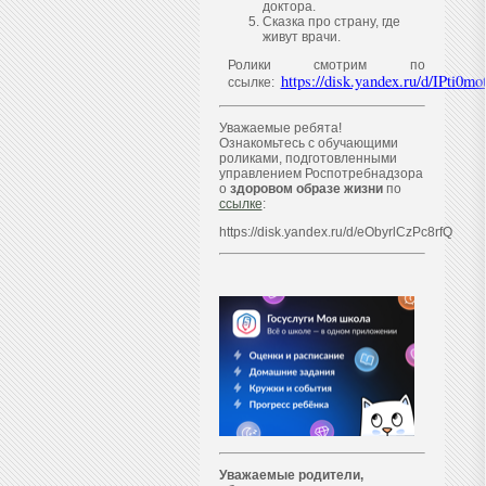
доктора.
Сказка про страну, где
живут врачи.
Ролики смотрим по
https://disk.yandex.ru/d/IPti
ссылке:
Уважаемые ребята!
Ознакомьтесь с обучающими
роликами, подготовленными
управлением Роспотребнадзора
о
здоровом образе жизни
по
ссылке
:
https://disk.yandex.ru/d/eObyrlCzPc8rfQ
Уважаем
ы
е родители,