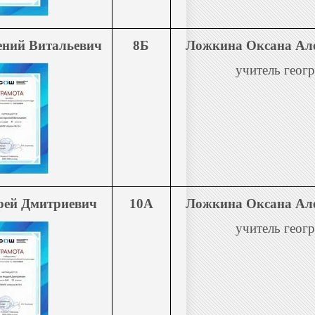
ений Витальевич
8Б
Ложкина Оксана Але
учитель геог
рей Дмитриевич
10А
Ложкина Оксана Але
учитель геог