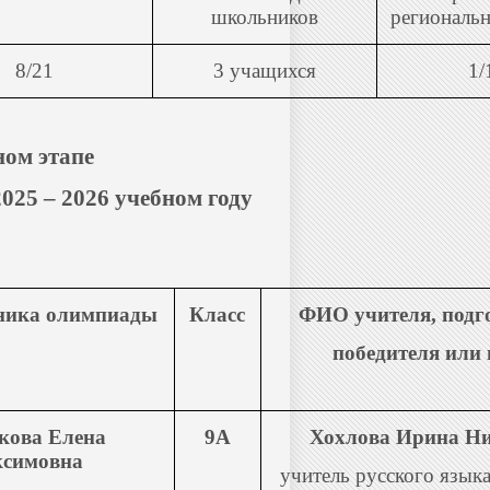
школьников
региональн
8/21
3 учащихся
1/
ном этапе
25 – 2026 учебном году
ника олимпиады
Класс
ФИО учителя, подг
победителя или 
ова Елена
9А
Хохлова Ирина Ни
симовна
учитель русского язык