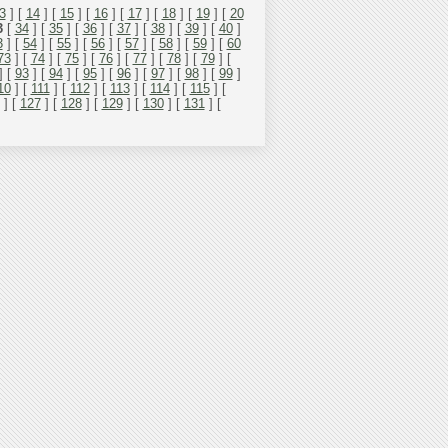
3
] [
14
] [
15
] [
16
] [
17
] [
18
] [
19
] [
20
3
[
34
] [
35
] [
36
] [
37
] [
38
] [
39
] [
40
]
3
] [
54
] [
55
] [
56
] [
57
] [
58
] [
59
] [
60
73
] [
74
] [
75
] [
76
] [
77
] [
78
] [
79
] [
] [
93
] [
94
] [
95
] [
96
] [
97
] [
98
] [
99
]
10
] [
111
] [
112
] [
113
] [
114
] [
115
] [
] [
127
] [
128
] [
129
] [
130
] [
131
] [