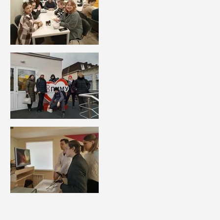
0motQ4QhYQ