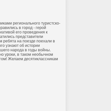
никами регионального туристско-
равились в город - герой
циативой его проведения к
ратились представители
м ребята на поезде поехали в
го узнают об истории
ашего народа в годы войны.
но уроки, в таком необычном
угом! Желаем десятиклассникам