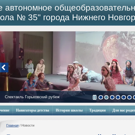
е автономное общеобразовательн
ола № 35" города Нижнего Новго
Спектакль Горьковский рубеж
учение
Навигаторы детства
История школы
Традиции
Для вас роди
Главная
/
Новости