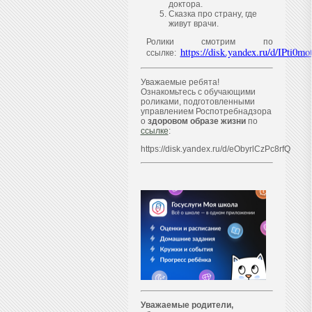
доктора.
Сказка про страну, где
живут врачи.
Ролики смотрим по
https://disk.yandex.ru/d/IPti
ссылке:
Уважаемые ребята!
Ознакомьтесь с обучающими
роликами, подготовленными
управлением Роспотребнадзора
о
здоровом образе жизни
по
ссылке
:
https://disk.yandex.ru/d/eObyrlCzPc8rfQ
Уважаем
ы
е родители,