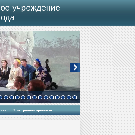
ое учреждение
рода
тели
Электронная приёмная