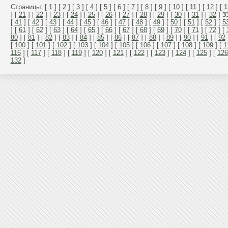
Страницы: [
1
] [
2
] [
3
] [
4
] [
5
] [
6
] [
7
] [
8
] [
9
] [
10
] [
11
] [
12
] [
1
] [
21
] [
22
] [
23
] [
24
] [
25
] [
26
] [
27
] [
28
] [
29
] [
30
] [
31
] [
32
]
3
[
41
] [
42
] [
43
] [
44
] [
45
] [
46
] [
47
] [
48
] [
49
] [
50
] [
51
] [
52
] [
5
] [
61
] [
62
] [
63
] [
64
] [
65
] [
66
] [
67
] [
68
] [
69
] [
70
] [
71
] [
72
] [
80
] [
81
] [
82
] [
83
] [
84
] [
85
] [
86
] [
87
] [
88
] [
89
] [
90
] [
91
] [
92
[
100
] [
101
] [
102
] [
103
] [
104
] [
105
] [
106
] [
107
] [
108
] [
109
] [
1
116
] [
117
] [
118
] [
119
] [
120
] [
121
] [
122
] [
123
] [
124
] [
125
] [
126
132
]