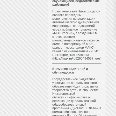
обучающиеся, педагогические
работники!
Правительством Нижегородской
области проведены
мероприятия по реализации
автоматического дублирования
информации, передаваемой
через мобильное приложение
«МЧС России», в созданный в
отечественном
многофункциональном сервисе
обмена информацией МАКС
(далее – мессенджер МАКС)
канал с наименованием «РСЧС
Нижегородская область»
(
https://max.ru/id5260494537_gos
)
Внимание родителей и
обучающихся
Государственное бюджетное
учреждение дополнительного
образования «Центр развития
творчества детей и юношества
Нижегородской
области» информирует о
реализации дополнительной
общеобразовательной
программы «Дистант52. Лето» в
рамках образовательного
проекта «Дистант52» (далее–