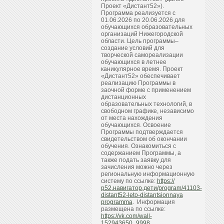
Проект «Дистант52»).
Программа реализуется с
01.06.2026 по 20.06.2026 для
обучающихся образовательных
организаций Нижегородской
области. Цель программы–
создание условий для
творческой самореализации
обучающихся в летнее
каникулярное время. Проект
«Дистант52» обеспечивает
реализацию Программы в
заочной форме с применением
дистанционных
образовательных технологий, в
свободном графике, независимо
от места нахождения
обучающихся. Освоение
Программы подтверждается
свидетельством об окончании
обучения. Ознакомиться с
содержанием Программы, а
также подать заявку для
зачисления можно через
региональную информационную
систему по ссылке:
https://
р52.навигатор.дети/program/41103-
distant52-leto-distantsionnaya
programma
. Информация
размещена по ссылке:
https://vk.com/wall-
152943650_9998