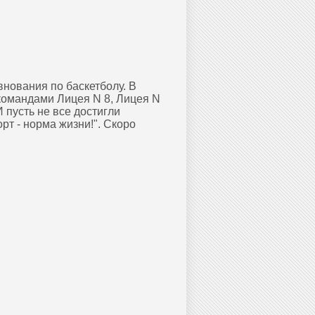
нования по баскетболу. В
командами Лицея N 8, Лицея N
 пусть не все достигли
т - норма жизни!". Скоро