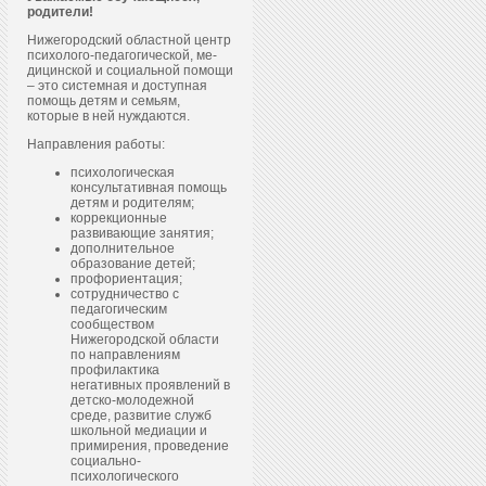
родители!
Нижегородский областной центр
пси­холо­го-пе­даго­гичес­кой, ме­
дицин­ской и со­ци­аль­ной по­мощи
– это системная и доступная
помощь детям и семьям,
которые в ней нуждаются.
Направления работы:
психологическая
консультативная помощь
детям и родителям;
коррекционные
развивающие занятия;
дополнительное
образование детей;
профориентация;
сотрудничество с
педагогическим
сообществом
Нижегородской области
по направлениям
профилактика
негативных проявлений в
детско-молодежной
среде, развитие служб
школьной медиации и
примирения, проведение
социально-
психологического