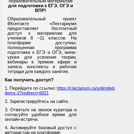
образовательным материалам
для подготовки к ЕГЭ, ОГЭ и
ВПР
!
Образовательный проект
ВКонтакте «Лектариум»
предоставляет
бесплатный
доступ к материалам для
учеников
8
–11 классов. На
платформе доступны:
полноценная программа
подготовки к ЕГЭ и ОГЭ, мини-
уроки для усвоения теории,
вебинары в прямом эфире и
записи, конспекты и рабочие
тетради для каждого занятия.
Как получить доступ?
1. Перейдите по ссылке:
https://r.lectarium.ru/unlimited-
items-2?redirect=6821
2. Зарегистрируйтесь на сайте.
3. Ответьте на звонок куратора и
согласуйте удобное время для
онлайн-встречи.
4. Активируйте базовый доступ с
методистом на платформе.