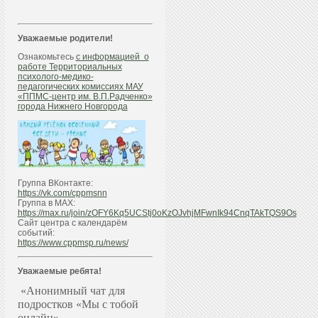
Уважаемые родители!
Ознакомьтесь
с информацией о
работе Территориальных
психолого-медико-
педагогических комиссиях МАУ
«ППМС-центр им. В.П.Радченко»
города Нижнего Новгорода
Группа ВКонтакте:
https://vk.com/cppmsnn
Группа в МАХ:
https://max.ru/join/zOFY6Kq5UCStj0oKzOJvhjMFwnIk94CnqTAkTQS9Os
Сайт центра с календарём
событий:
https://www.cppmsp.ru/news/
Уважаемые ребята!
«Анонимный чат для
подростков «Мы с тобой
онлайн»