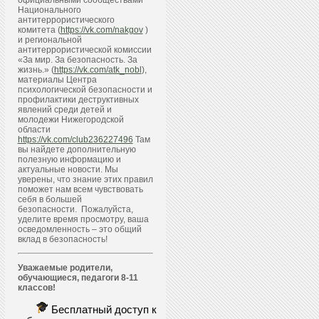
официальными сообществами
Национального
антитеррористического
комитета (
https://vk.com/nakgov
)
и региональной
антитеррористической комиссии
«За мир. За безопасность. За
жизнь.» (
https://vk.com/atk_nobl
),
материалы Центра
психологической безопасности и
профилактики деструктивных
явлений среди детей и
молодежи Нижегородской
области
https://vk.com/club236227496
Там
вы найдете дополнительную
полезную информацию и
актуальные новости. Мы
уверены, что знание этих правил
поможет нам всем чувствовать
себя в большей
безопасности. Пожалуйста,
уделите время просмотру, ваша
осведомленность – это общий
вклад в безопасность!
Уважаемые родители,
обучающиеся, педагоги 8-11
классов!
Бесплатный доступ к