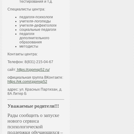
тестирования и т.д.
Специалисты центра:
педагоги-психологи
учителя-логопеды
учителя-дефектологи
социальные педагоги
педагоги
дополнительного
образования
методисты
Контакты центра:
Телефон: 8(831) 215-04-67
сайт:
https://cppmsp52.ru/
официальная группа ВКонтакте:
https://vk.com/cppmsp52
адрес: ул. Красных Партизан, д.
8А Литер Б
Уважаемые родители!!!
Рады сообщить о запуске
нового сервиса
психологической
поддержки обучающихся –