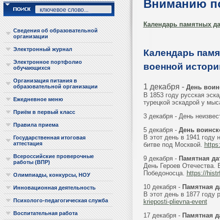
Вниманию по
Календарь памятных да
Сведения об образовательной
организации
Электронный журнал
Календарь памя
Электронное портфолио
военной истори
обучающихся
Организация питания в
1 декабря -
День воин
образовательной организации
В 1853 году русская эс
Ежедневное меню
турецкой эскадрой у мыс
Приём в первый класс
3 декабря - День неизве
Правила приема
5 декабря -
День воинск
В этот день в 1941 году
Государственная итоговая
аттестация
битве под Москвой.
https
Всероссийские проверочные
9 декабря -
Памятная да
работы (ВПР)
День Героев Отечества. 
Победоносца.
https://hist
Олимпиады, конкурсы, НОУ
10 декабря -
Памятная д
Инновационная деятельность
В этот день в 1877 году
Психолого-педагогическая служба
krieposti-plievna-event
Воспитательная работа
17 декабря -
Памятная д