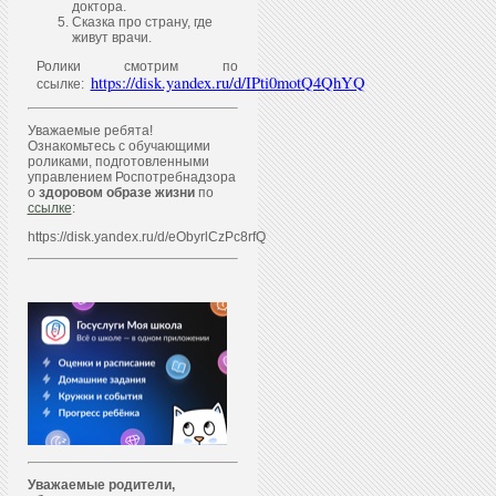
доктора.
Сказка про страну, где
живут врачи.
Ролики смотрим по
https://disk.yandex.ru/d/IPti0motQ4QhYQ
ссылке:
Уважаемые ребята!
Ознакомьтесь с обучающими
роликами, подготовленными
управлением Роспотребнадзора
о
здоровом образе жизни
по
ссылке
:
https://disk.yandex.ru/d/eObyrlCzPc8rfQ
Уважаем
ы
е родители,