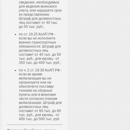
сведения, необходимые
для ведения воинского
учета, или нарушите срок
их представления.
Штраф для должностных
лиц составит от 40 тыс.
до 50 тыс. руб.;
по ст. 19.25 КоАП РФ -
если вы не исполните
военно-транспортные
обязанности. Штраф для
должностных лиц
составит от 40 тыс. до 50
тыс. руб., для юрлиц - от
350 тыс. до 400 тыс. руб.;
по ч. 2 ст. 19.38 КоАП РФ -
если во время
мобилизации вы не
организуете или не
обеспечите поставку
техники на сборные
пункты или в воинские
части согласно планам
мобилизации. Штраф для
должностных лиц
составит от 60 тыс. до 80
тыс. руб., для юрлиц - от
400 тыс. до 500 тыс. руб.