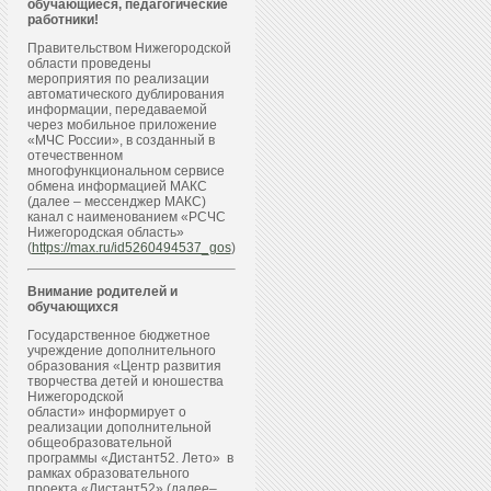
обучающиеся, педагогические
работники!
Правительством Нижегородской
области проведены
мероприятия по реализации
автоматического дублирования
информации, передаваемой
через мобильное приложение
«МЧС России», в созданный в
отечественном
многофункциональном сервисе
обмена информацией МАКС
(далее – мессенджер МАКС)
канал с наименованием «РСЧС
Нижегородская область»
(
https://max.ru/id5260494537_gos
)
Внимание родителей и
обучающихся
Государственное бюджетное
учреждение дополнительного
образования «Центр развития
творчества детей и юношества
Нижегородской
области» информирует о
реализации дополнительной
общеобразовательной
программы «Дистант52. Лето» в
рамках образовательного
проекта «Дистант52» (далее–