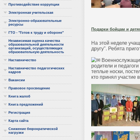
Противодействие коррупции
Электронная учительская
Электронно-образовательные
ресурсы
Подарки бойцам и детя
ГТО - "Готов к труду и обороне"
Независимая оценка качества
На этой неделе уча
образовательной деятельности
другу". Ребята приг
организаций, осуществляющих
образовательную деятельность
Военнослужащим 
Наставничество
родители и педагог
Наставничество педагогических
теплые носки, посте
кадров
кто принял участие в
Вакансии
Правовое просвещение
Книга жалоб
Книга предложений
Регистрация
Карта сайта
Снижение бюрократической
нагрузки