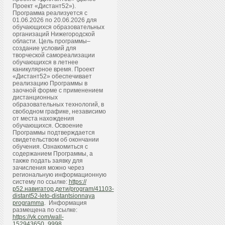
Проект «Дистант52»).
Программа реализуется с
01.06.2026 по 20.06.2026 для
обучающихся образовательных
организаций Нижегородской
области. Цель программы–
создание условий для
творческой самореализации
обучающихся в летнее
каникулярное время. Проект
«Дистант52» обеспечивает
реализацию Программы в
заочной форме с применением
дистанционных
образовательных технологий, в
свободном графике, независимо
от места нахождения
обучающихся. Освоение
Программы подтверждается
свидетельством об окончании
обучения. Ознакомиться с
содержанием Программы, а
также подать заявку для
зачисления можно через
региональную информационную
систему по ссылке:
https://
р52.навигатор.дети/program/41103-
distant52-leto-distantsionnaya
programma
. Информация
размещена по ссылке:
https://vk.com/wall-
152943650_9998