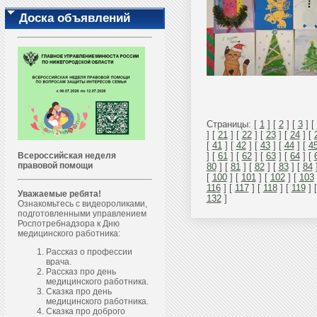
Доска объявлений
Страницы: [
1
] [
2
] [
3
] [
] [
21
] [
22
] [
23
] [
24
] [
[
41
] [
42
] [
43
] [
44
] [
4
] [
61
] [
62
] [
63
] [
64
] [
Всероссийская неделя
правовой помощи
80
] [
81
] [
82
] [
83
] [
84
[
100
] [
101
] [
102
] [
103
116
] [
117
] [
118
] [
119
] 
Уважаемые ребята!
132
]
Ознакомьтесь с видеороликами,
подготовленными управлением
Роспотребнадзора к Дню
медицинского работника:
Рассказ о профессии
врача.
Рассказ про день
медицинского работника.
Сказка про день
медицинского работника.
Сказка про доброго