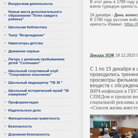
В этот день в 1788 году
Внеурочная деятельность
взяли турецкую крепость
Новые места дополнительного
24 декабря -
День воинс
образования "Успех каждого
В 1790 году русские вой
ребенка"
крепость Измаил.
https://
Школьная библиотека
Театр "Возрождение"
Навигаторы детства
Движение первых
Декада ЗОЖ
18.12.2023 
Лагерь с дневным пребыванием
детей "Солнышко"
С 1 по 15 декабря в
Школьный спортивный клуб
проводились тренинг
"Спортивное поколение"
просмотры фильмов 
Школьный медиацентр "ТВ 35 "
веществ с обсужден
ВИЧ-инфекции в ГБУЗ
Школьный исторический музей "35
измерение"
СПИДом и прошли викт
социальной рекламы а
Профориентация
«Спасем жизнь вместе
Издательское дело
Функциональная грамотность
Безопасность
Дорожная безопасность