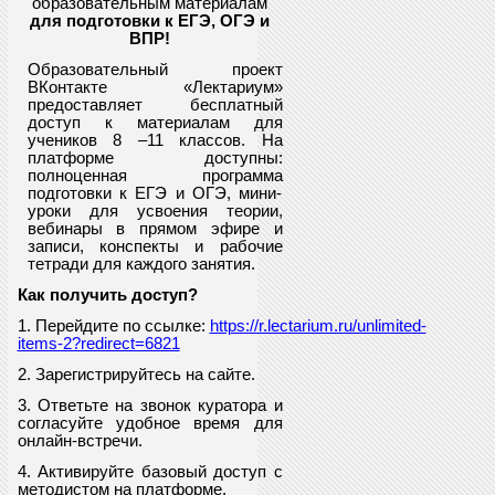
образовательным материалам
для подготовки к ЕГЭ, ОГЭ и
ВПР
!
Образовательный проект
ВКонтакте «Лектариум»
предоставляет
бесплатный
доступ к материалам для
учеников
8
–11 классов. На
платформе доступны:
полноценная программа
подготовки к ЕГЭ и ОГЭ, мини-
уроки для усвоения теории,
вебинары в прямом эфире и
записи, конспекты и рабочие
тетради для каждого занятия.
Как получить доступ?
1. Перейдите по ссылке:
https://r.lectarium.ru/unlimited-
items-2?redirect=6821
2. Зарегистрируйтесь на сайте.
3. Ответьте на звонок куратора и
согласуйте удобное время для
онлайн-встречи.
4. Активируйте базовый доступ с
методистом на платформе.