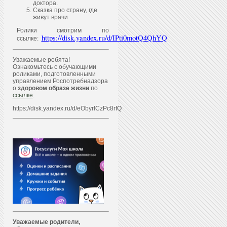
доктора.
Сказка про страну, где
живут врачи.
Ролики смотрим по
https://disk.yandex.ru/d/IPti0motQ4QhYQ
ссылке:
Уважаемые ребята!
Ознакомьтесь с обучающими
роликами, подготовленными
управлением Роспотребнадзора
о
здоровом образе жизни
по
ссылке
:
https://disk.yandex.ru/d/eObyrlCzPc8rfQ
Уважаем
ы
е родители,