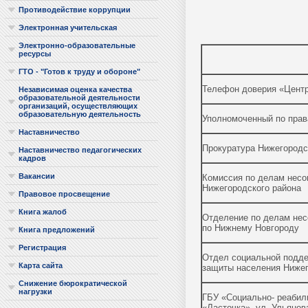
Противодействие коррупции
Электронная учительская
Электронно-образовательные
ресурсы
ГТО - "Готов к труду и обороне"
Телефон доверия «Центр
Независимая оценка качества
образовательной деятельности
организаций, осуществляющих
образовательную деятельность
Уполномоченный по прав
Наставничество
Прокуратура Нижегородск
Наставничество педагогических
кадров
Вакансии
Комиссия по делам несо
Нижегородского района
Правовое просвещение
Книга жалоб
Отделение по делам не
по Нижнему Новгороду
Книга предложений
Регистрация
Отдел социальной подде
Карта сайта
защиты населения Нижег
Снижение бюрократической
нагрузки
ГБУ «Социально- реабил
«Ласточка», ул. Ульянов