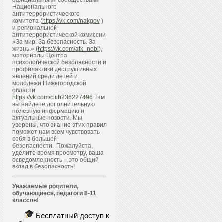
официальными сообществами
Национального
антитеррористического
комитета (
https://vk.com/nakgov
)
и региональной
антитеррористической комиссии
«За мир. За безопасность. За
жизнь.» (
https://vk.com/atk_nobl
),
материалы Центра
психологической безопасности и
профилактики деструктивных
явлений среди детей и
молодежи Нижегородской
области
https://vk.com/club236227496
Там
вы найдете дополнительную
полезную информацию и
актуальные новости. Мы
уверены, что знание этих правил
поможет нам всем чувствовать
себя в большей
безопасности. Пожалуйста,
уделите время просмотру, ваша
осведомленность – это общий
вклад в безопасность!
Уважаемые родители,
обучающиеся, педагоги 8-11
классов!
Бесплатный доступ к