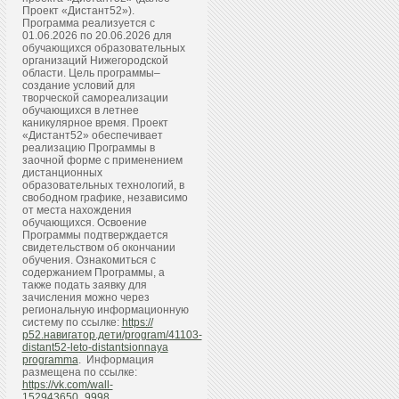
Проект «Дистант52»).
Программа реализуется с
01.06.2026 по 20.06.2026 для
обучающихся образовательных
организаций Нижегородской
области. Цель программы–
создание условий для
творческой самореализации
обучающихся в летнее
каникулярное время. Проект
«Дистант52» обеспечивает
реализацию Программы в
заочной форме с применением
дистанционных
образовательных технологий, в
свободном графике, независимо
от места нахождения
обучающихся. Освоение
Программы подтверждается
свидетельством об окончании
обучения. Ознакомиться с
содержанием Программы, а
также подать заявку для
зачисления можно через
региональную информационную
систему по ссылке:
https://
р52.навигатор.дети/program/41103-
distant52-leto-distantsionnaya
programma
. Информация
размещена по ссылке:
https://vk.com/wall-
152943650_9998