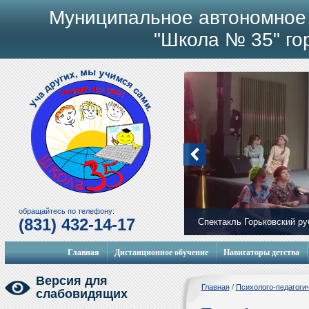
Муниципальное автономное
"Школа № 35" го
обращайтесь по телефону:
(831) 432-14-17
Спектакль Горьковский р
Мобильный городок
Главная
Дистанционное обучение
Навигаторы детства
Версия для
Главная
/
Психолого-педагоги
слабовидящих