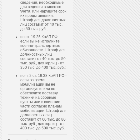
сведения, необходимые
для ведения воинского
учета, или нарушите срок
их представления.
Штраф для должностных
лиц составит от 40 тыс.
до 50 тыс. руб.;
по ст. 19.25 КоАП РФ -
если вы не исполните
военно-транспортные
обязанности. Штраф для
должностных лиц
составит от 40 тыс. до 50
тыс. руб., для юрлиц - от
350 тыс. до 400 тыс. руб.;
по ч. 2 ст. 19.38 КоАП РФ -
если во время
мобилизации вы не
организуете или не
обеспечите поставку
техники на сборные
пункты или в воинские
части согласно планам
мобилизации. Штраф для
должностных лиц
составит от 60 тыс. до 80
тыс. руб., для юрлиц - от
400 тыс. до 500 тыс. руб.