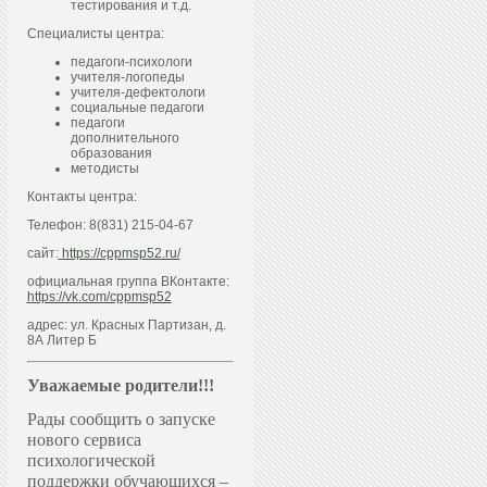
тестирования и т.д.
Специалисты центра:
педагоги-психологи
учителя-логопеды
учителя-дефектологи
социальные педагоги
педагоги
дополнительного
образования
методисты
Контакты центра:
Телефон: 8(831) 215-04-67
сайт:
https://cppmsp52.ru/
официальная группа ВКонтакте:
https://vk.com/cppmsp52
адрес: ул. Красных Партизан, д.
8А Литер Б
Уважаемые родители!!!
Рады сообщить о запуске
нового сервиса
психологической
поддержки обучающихся –