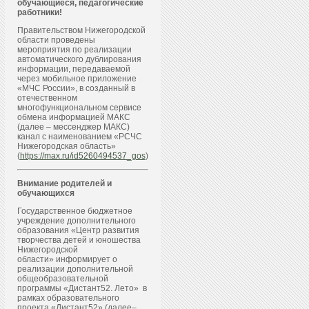
обучающиеся, педагогические
работники!
Правительством Нижегородской
области проведены
мероприятия по реализации
автоматического дублирования
информации, передаваемой
через мобильное приложение
«МЧС России», в созданный в
отечественном
многофункциональном сервисе
обмена информацией МАКС
(далее – мессенджер МАКС)
канал с наименованием «РСЧС
Нижегородская область»
(
https://max.ru/id5260494537_gos
)
Внимание родителей и
обучающихся
Государственное бюджетное
учреждение дополнительного
образования «Центр развития
творчества детей и юношества
Нижегородской
области» информирует о
реализации дополнительной
общеобразовательной
программы «Дистант52. Лето» в
рамках образовательного
проекта «Дистант52» (далее–