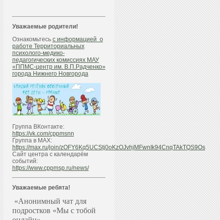
Уважаемые родители!
Ознакомьтесь
с информацией о
работе Территориальных
психолого-медико-
педагогических комиссиях МАУ
«ППМС-центр им. В.П.Радченко»
города Нижнего Новгорода
Группа ВКонтакте:
https://vk.com/cppmsnn
Группа в МАХ:
https://max.ru/join/zOFY6Kq5UCStj0oKzOJvhjMFwnIk94CnqTAkTQS9Os
Сайт центра с календарём
событий:
https://www.cppmsp.ru/news/
Уважаемые ребята!
«Анонимный чат для
подростков «Мы с тобой
онлайн»