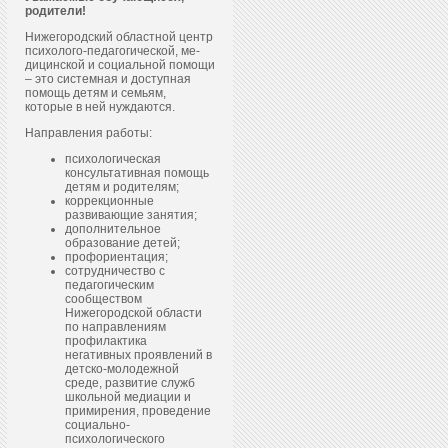
родители!
Нижегородский областной центр
пси­холо­го-пе­даго­гичес­кой, ме­
дицин­ской и со­ци­аль­ной по­мощи
– это системная и доступная
помощь детям и семьям,
которые в ней нуждаются.
Направления работы:
психологическая
консультативная помощь
детям и родителям;
коррекционные
развивающие занятия;
дополнительное
образование детей;
профориентация;
сотрудничество с
педагогическим
сообществом
Нижегородской области
по направлениям
профилактика
негативных проявлений в
детско-молодежной
среде, развитие служб
школьной медиации и
примирения, проведение
социально-
психологического