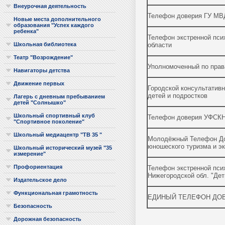
Внеурочная деятельность
Телефон доверия ГУ МВД
Новые места дополнительного
образования "Успех каждого
ребенка"
Телефон экстренной пси
области
Школьная библиотека
Театр "Возрождение"
Уполномоченный по прав
Навигаторы детства
Движение первых
Городской консультативн
детей и подростков
Лагерь с дневным пребыванием
детей "Солнышко"
Школьный спортивный клуб
Телефон доверия УФСКН 
"Спортивное поколение"
Школьный медиацентр "ТВ 35 "
Молодёжный Телефон Дов
юношеского туризма и эк
Школьный исторический музей "35
измерение"
Профориентация
Телефон экстренной пси
Нижегородской обл. "Дет
Издательское дело
Функциональная грамотность
ЕДИНЫЙ ТЕЛЕФОН ДОВ
Безопасность
Дорожная безопасность