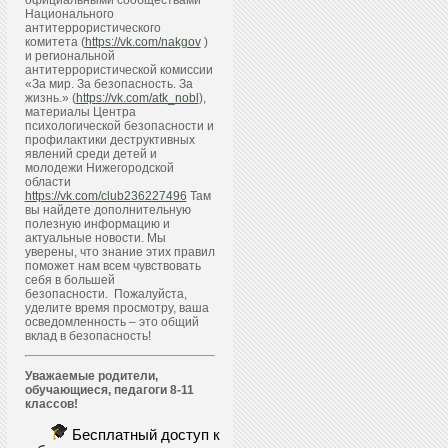
официальными сообществами
Национального
антитеррористического
комитета (
https://vk.com/nakgov
)
и региональной
антитеррористической комиссии
«За мир. За безопасность. За
жизнь.» (
https://vk.com/atk_nobl
),
материалы Центра
психологической безопасности и
профилактики деструктивных
явлений среди детей и
молодежи Нижегородской
области
https://vk.com/club236227496
Там
вы найдете дополнительную
полезную информацию и
актуальные новости. Мы
уверены, что знание этих правил
поможет нам всем чувствовать
себя в большей
безопасности. Пожалуйста,
уделите время просмотру, ваша
осведомленность – это общий
вклад в безопасность!
Уважаемые родители,
обучающиеся, педагоги 8-11
классов!
Бесплатный доступ к