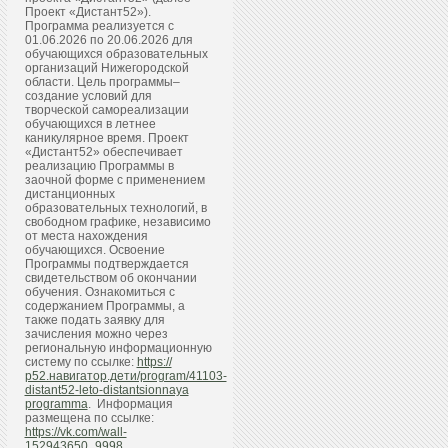
Проект «Дистант52»).
Программа реализуется с
01.06.2026 по 20.06.2026 для
обучающихся образовательных
организаций Нижегородской
области. Цель программы–
создание условий для
творческой самореализации
обучающихся в летнее
каникулярное время. Проект
«Дистант52» обеспечивает
реализацию Программы в
заочной форме с применением
дистанционных
образовательных технологий, в
свободном графике, независимо
от места нахождения
обучающихся. Освоение
Программы подтверждается
свидетельством об окончании
обучения. Ознакомиться с
содержанием Программы, а
также подать заявку для
зачисления можно через
региональную информационную
систему по ссылке:
https://
р52.навигатор.дети/program/41103-
distant52-leto-distantsionnaya
programma
. Информация
размещена по ссылке:
https://vk.com/wall-
152943650_9998