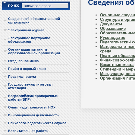
Сведения об
Основные сведен
Сведения об образовательной
Структура и орга
организации
Документы
Образование
Электронный журнал
Образовательные
Руководство
Электронное портфолио
Педагогический с
обучающихся
Материально-техн
Организация питания в
среда
образовательной организации
Платные образов
Финансово-хозяй
Ежедневное меню
Вакантные места
Стипендии и мер
Приём в первый класс
Международное с
Правила приема
Организация пита
Государственная итоговая
аттестация
Всероссийские проверочные
работы (ВПР)
Олимпиады, конкурсы, НОУ
Инновационная деятельность
Психолого-педагогическая служба
Воспитательная работа