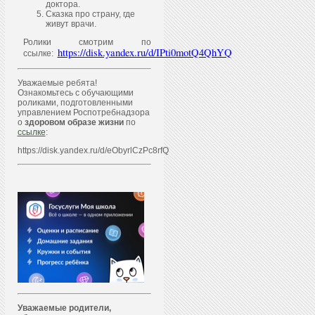
доктора.
Сказка про страну, где
живут врачи.
Ролики смотрим по
https://disk.yandex.ru/d/IPti0motQ4QhYQ
ссылке:
Уважаемые ребята!
Ознакомьтесь с обучающими
роликами, подготовленными
управлением Роспотребнадзора
о
здоровом образе жизни
по
ссылке
:
https://disk.yandex.ru/d/eObyrlCzPc8rfQ
Уважаем
ы
е родители,