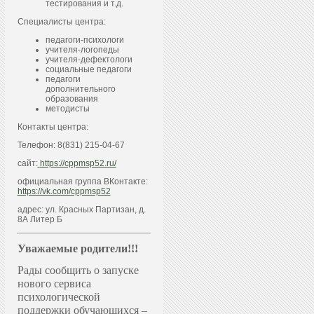
тестирования и т.д.
Специалисты центра:
педагоги-психологи
учителя-логопеды
учителя-дефектологи
социальные педагоги
педагоги
дополнительного
образования
методисты
Контакты центра:
Телефон: 8(831) 215-04-67
сайт:
https://cppmsp52.ru/
официальная группа ВКонтакте:
https://vk.com/cppmsp52
адрес: ул. Красных Партизан, д.
8А Литер Б
Уважаемые родители!!!
Рады сообщить о запуске
нового сервиса
психологической
поддержки обучающихся –