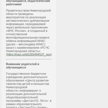
обучающиеся, педагогические
работники!
Правительством Нижегородской
области проведены
мероприятия по реализации
автоматического дублирования
информации, передаваемой
через мобильное приложение
«МЧС России», в созданный в
отечественном
многофункциональном сервисе
обмена информацией МАКС
(далее – мессенджер МАКС)
канал с наименованием «РСЧС
Нижегородская область»
(
https://max.ru/id5260494537_gos
)
Внимание родителей и
обучающихся
Государственное бюджетное
учреждение дополнительного
образования «Центр развития
творчества детей и юношества
Нижегородской
области» информирует о
реализации дополнительной
общеобразовательной
программы «Дистант52. Лето» в
рамках образовательного
проекта «Дистант52» (далее–