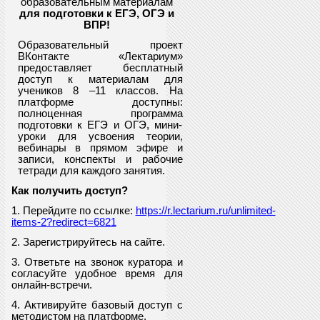
образовательным материалам
для подготовки к ЕГЭ, ОГЭ и
ВПР
!
Образовательный проект
ВКонтакте «Лектариум»
предоставляет
бесплатный
доступ к материалам для
учеников
8
–11 классов. На
платформе доступны:
полноценная программа
подготовки к ЕГЭ и ОГЭ, мини-
уроки для усвоения теории,
вебинары в прямом эфире и
записи, конспекты и рабочие
тетради для каждого занятия.
Как получить доступ?
1. Перейдите по ссылке:
https://r.lectarium.ru/unlimited-
items-2?redirect=6821
2. Зарегистрируйтесь на сайте.
3. Ответьте на звонок куратора и
согласуйте удобное время для
онлайн-встречи.
4. Активируйте базовый доступ с
методистом на платформе.