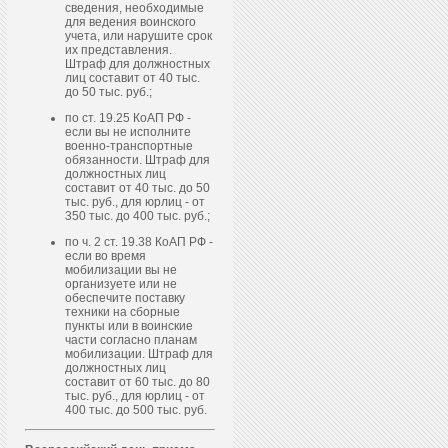
сведения, необходимые
для ведения воинского
учета, или нарушите срок
их представления.
Штраф для должностных
лиц составит от 40 тыс.
до 50 тыс. руб.;
по ст. 19.25 КоАП РФ -
если вы не исполните
военно-транспортные
обязанности. Штраф для
должностных лиц
составит от 40 тыс. до 50
тыс. руб., для юрлиц - от
350 тыс. до 400 тыс. руб.;
по ч. 2 ст. 19.38 КоАП РФ -
если во время
мобилизации вы не
организуете или не
обеспечите поставку
техники на сборные
пункты или в воинские
части согласно планам
мобилизации. Штраф для
должностных лиц
составит от 60 тыс. до 80
тыс. руб., для юрлиц - от
400 тыс. до 500 тыс. руб.