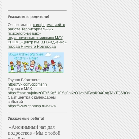
Уважаемые родители!
Ознакомьтесь
с информацией о
работе Территориальных
психолого-медико-
педагогических комиссиях МАУ
«ППМС-центр им. В.П.Радченко»
города Нижнего Новгорода
Группа ВКонтакте:
https://vk.com/cppmsnn
Группа в МАХ:
https://max.ru/join/zOFY6Kq5UCStj0oKzOJvhjMFwnIk94CnqTAkTQS9Os
Сайт центра с календарём
событий:
https://www.cppmsp.ru/news/
Уважаемые ребята!
«Анонимный чат для
подростков «Мы с тобой
онлайн»