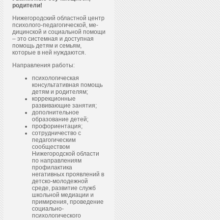
родители!
Нижегородский областной центр
пси­холо­го-пе­даго­гичес­кой, ме­
дицин­ской и со­ци­аль­ной по­мощи
– это системная и доступная
помощь детям и семьям,
которые в ней нуждаются.
Направления работы:
психологическая
консультативная помощь
детям и родителям;
коррекционные
развивающие занятия;
дополнительное
образование детей;
профориентация;
сотрудничество с
педагогическим
сообществом
Нижегородской области
по направлениям
профилактика
негативных проявлений в
детско-молодежной
среде, развитие служб
школьной медиации и
примирения, проведение
социально-
психологического