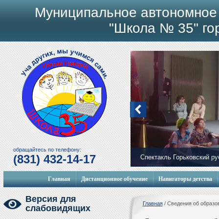
Муниципальное автономное
"Школа № 35" го
обращайтесь по телефону:
(831) 432-14-17
Спектакль Горьковский р
Мобильный городок
Главная
Дистанционное обучение
Навигаторы детства
Версия для
Главная
/
Сведения об образо
слабовидящих