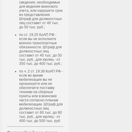
сведения, необходимые
для ведения воинского
учета, или нарушите срок
их представления.
Штраф для должностных
лиц составит от 40 тыс.
до 50 тыс. руб.;
по ст. 19.25 КоАП РФ -
если вы не исполните
военно-транспортные
обязанности. Штраф для
должностных лиц
составит от 40 тыс. до 50
тыс. руб., для юрлиц - от
350 тыс. до 400 тыс. руб.;
по ч. 2 ст. 19.38 КоАП РФ -
если во время
мобилизации вы не
организуете или не
обеспечите поставку
техники на сборные
пункты или в воинские
части согласно планам
мобилизации. Штраф для
должностных лиц
составит от 60 тыс. до 80
тыс. руб., для юрлиц - от
400 тыс. до 500 тыс. руб.