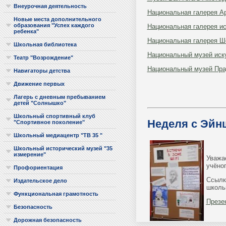
Внеурочная деятельность
Национальная галерея А
Новые места дополнительного
образования "Успех каждого
Национальная галерея ис
ребенка"
Национальная галерея Ш
Школьная библиотека
Национальный музей иск
Театр "Возрождение"
Национальный музей Пр
Навигаторы детства
Движение первых
Лагерь с дневным пребыванием
детей "Солнышко"
Школьный спортивный клуб
Неделя с Эйн
"Спортивное поколение"
Школьный медиацентр "ТВ 35 "
Школьный исторический музей "35
измерение"
Уважа
учёно
Профориентация
Ссылк
Издательское дело
школь
Функциональная грамотность
Презе
Безопасность
Дорожная безопасность