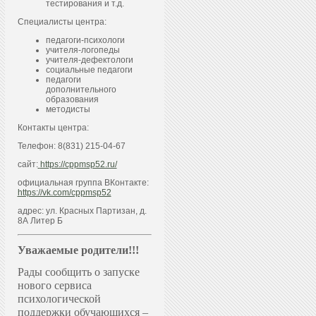
тестирования и т.д.
Специалисты центра:
педагоги-психологи
учителя-логопеды
учителя-дефектологи
социальные педагоги
педагоги
дополнительного
образования
методисты
Контакты центра:
Телефон: 8(831) 215-04-67
сайт:
https://cppmsp52.ru/
официальная группа ВКонтакте:
https://vk.com/cppmsp52
адрес: ул. Красных Партизан, д.
8А Литер Б
Уважаемые родители!!!
Рады сообщить о запуске
нового сервиса
психологической
поддержки обучающихся –