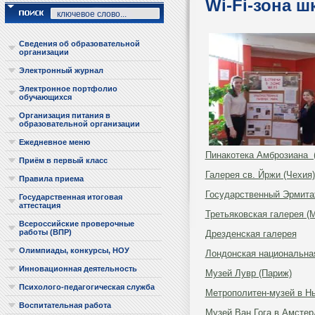
Wi-Fi-зона 
Сведения об образовательной
организации
Электронный журнал
Электронное портфолио
обучающихся
Организация питания в
образовательной организации
Ежедневное меню
Пинакотека Амброзиана 
Приём в первый класс
Галерея св. Йржи (Чехия)
Правила приема
Государственный Эрмитаж
Государственная итоговая
аттестация
Третьяковская галерея (
Всероссийские проверочные
работы (ВПР)
Дрезденская галерея
Олимпиады, конкурсы, НОУ
Лондонская национальна
Инновационная деятельность
Музей Лувр (Париж)
Психолого-педагогическая служба
Метрополитен-музей в Н
Воспитательная работа
Музей Ван Гога в Амсте