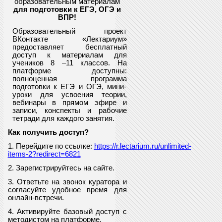
образовательным материалам
для подготовки к ЕГЭ, ОГЭ и
ВПР
!
Образовательный проект
ВКонтакте «Лектариум»
предоставляет
бесплатный
доступ к материалам для
учеников
8
–11 классов. На
платформе доступны:
полноценная программа
подготовки к ЕГЭ и ОГЭ, мини-
уроки для усвоения теории,
вебинары в прямом эфире и
записи, конспекты и рабочие
тетради для каждого занятия.
Как получить доступ?
1. Перейдите по ссылке:
https://r.lectarium.ru/unlimited-
items-2?redirect=6821
2. Зарегистрируйтесь на сайте.
3. Ответьте на звонок куратора и
согласуйте удобное время для
онлайн-встречи.
4. Активируйте базовый доступ с
методистом на платформе.