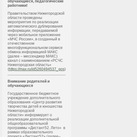
обучающиеся, педагогические
работники!
Правительством Нижегородской
области проведены
мероприятия по реализации
автоматического дублирования
информации, передаваемой
через мобильное приложение
«МЧС России», в созданный в
отечественном
многофункциональном сервисе
обмена информацией МАКС
(далее – мессенджер МАКС)
канал с наименованием «РСЧС
Нижегородская область»
(
https://max.ru/id5260494537_gos
)
Внимание родителей и
обучающихся
Государственное бюджетное
учреждение дополнительного
образования «Центр развития
творчества детей и юношества
Нижегородской
области» информирует о
реализации дополнительной
общеобразовательной
программы «Дистант52. Лето» в
рамках образовательного
проекта «Дистант52» (далее–