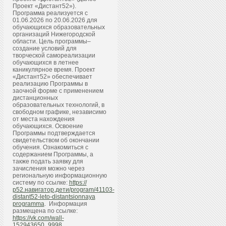
Проект «Дистант52»).
Программа реализуется с
01.06.2026 по 20.06.2026 для
обучающихся образовательных
организаций Нижегородской
области. Цель программы–
создание условий для
творческой самореализации
обучающихся в летнее
каникулярное время. Проект
«Дистант52» обеспечивает
реализацию Программы в
заочной форме с применением
дистанционных
образовательных технологий, в
свободном графике, независимо
от места нахождения
обучающихся. Освоение
Программы подтверждается
свидетельством об окончании
обучения. Ознакомиться с
содержанием Программы, а
также подать заявку для
зачисления можно через
региональную информационную
систему по ссылке:
https://
р52.навигатор.дети/program/41103-
distant52-leto-distantsionnaya
programma
. Информация
размещена по ссылке:
https://vk.com/wall-
152943650_9998