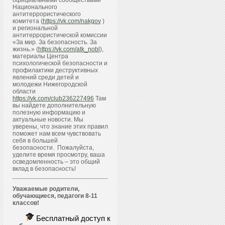
официальными сообществами
Национального
антитеррористического
комитета (
https://vk.com/nakgov
)
и региональной
антитеррористической комиссии
«За мир. За безопасность. За
жизнь.» (
https://vk.com/atk_nobl
),
материалы Центра
психологической безопасности и
профилактики деструктивных
явлений среди детей и
молодежи Нижегородской
области
https://vk.com/club236227496
Там
вы найдете дополнительную
полезную информацию и
актуальные новости. Мы
уверены, что знание этих правил
поможет нам всем чувствовать
себя в большей
безопасности. Пожалуйста,
уделите время просмотру, ваша
осведомленность – это общий
вклад в безопасность!
Уважаемые родители,
обучающиеся, педагоги 8-11
классов!
Бесплатный доступ к