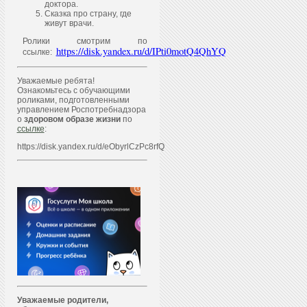
доктора.
Сказка про страну, где
живут врачи.
Ролики смотрим по
https://disk.yandex.ru/d/IPti0motQ4QhYQ
ссылке:
Уважаемые ребята!
Ознакомьтесь с обучающими
роликами, подготовленными
управлением Роспотребнадзора
о
здоровом образе жизни
по
ссылке
:
https://disk.yandex.ru/d/eObyrlCzPc8rfQ
Уважаем
ы
е родители,