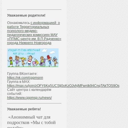
Уважаемые родители!
Ознакомьтесь
с информацией о
работе Территориальных
психолого-медико-
педагогических комиссиях МАУ
«ППМС-центр им. В.П.Радченко»
города Нижнего Новгорода
Группа ВКонтакте:
https://vk.com/cppmsnn
Группа в МАХ:
https://max.ru/join/zOFY6Kq5UCStj0oKzOJvhjMFwnIk94CnqTAkTQS9Os
Сайт центра с календарём
событий:
https://www.cppmsp.ru/news/
Уважаемые ребята!
«Анонимный чат для
подростков «Мы с тобой
онлайн»