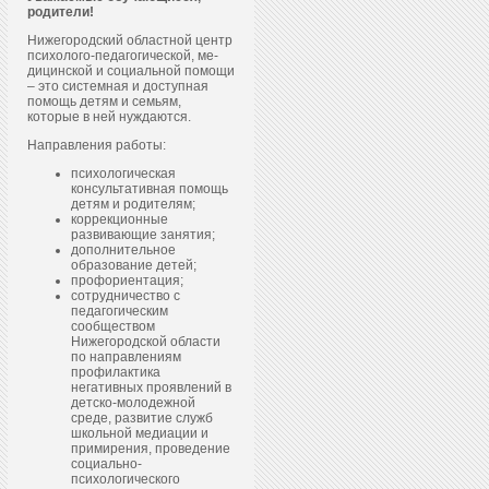
родители!
Нижегородский областной центр
пси­холо­го-пе­даго­гичес­кой, ме­
дицин­ской и со­ци­аль­ной по­мощи
– это системная и доступная
помощь детям и семьям,
которые в ней нуждаются.
Направления работы:
психологическая
консультативная помощь
детям и родителям;
коррекционные
развивающие занятия;
дополнительное
образование детей;
профориентация;
сотрудничество с
педагогическим
сообществом
Нижегородской области
по направлениям
профилактика
негативных проявлений в
детско-молодежной
среде, развитие служб
школьной медиации и
примирения, проведение
социально-
психологического