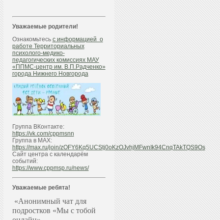
Уважаемые родители!
Ознакомьтесь
с информацией о
работе Территориальных
психолого-медико-
педагогических комиссиях МАУ
«ППМС-центр им. В.П.Радченко»
города Нижнего Новгорода
Группа ВКонтакте:
https://vk.com/cppmsnn
Группа в МАХ:
https://max.ru/join/zOFY6Kq5UCStj0oKzOJvhjMFwnIk94CnqTAkTQS9Os
Сайт центра с календарём
событий:
https://www.cppmsp.ru/news/
Уважаемые ребята!
«Анонимный чат для
подростков «Мы с тобой
онлайн»