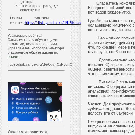
доктора.
Опасайтесь конфликтных
Сказка про страну, где
Ежедневно обтирайтесь п
живут врачи.
рот водой каждое утро.
Ролики смотрим по
Гуляйте не менее часа в 
https://disk.yandex.ru/d/IPti0motQ4QhYQ
ссылке:
ослабевшую иммунную сис
испытывать недостатка в
Уважаемые ребята!
Необходимо помнить, чт
Ознакомьтесь с обучающими
дверные ручки, другие пр
роликами, подготовленными
что, по крайней мере в 
управлением Роспотребнадзора
мыть руки, особенно во 
о
здоровом образе жизни
по
ссылке
:
Дополнительно необход
https://disk.yandex.ru/d/eObyrlCzPc8rfQ
(витамин С) играет важн
обмена, свертываемости 
что по-видимому, связа
Витамин С применяют вн
витамина С содержится в
апельсинах, грейпфрута
запас витаминов и микро
Чеснок. Для профилактик
зубчика ежедневно. Дост
полость рта от бактерий
Ежедневное использован
вирусным заболеваниям, 
медикаментозные средст
Уважаем
ы
е родители,