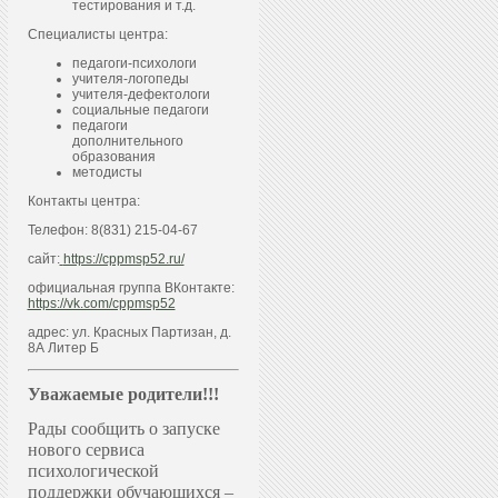
тестирования и т.д.
Специалисты центра:
педагоги-психологи
учителя-логопеды
учителя-дефектологи
социальные педагоги
педагоги
дополнительного
образования
методисты
Контакты центра:
Телефон: 8(831) 215-04-67
сайт:
https://cppmsp52.ru/
официальная группа ВКонтакте:
https://vk.com/cppmsp52
адрес: ул. Красных Партизан, д.
8А Литер Б
Уважаемые родители!!!
Рады сообщить о запуске
нового сервиса
психологической
поддержки обучающихся –