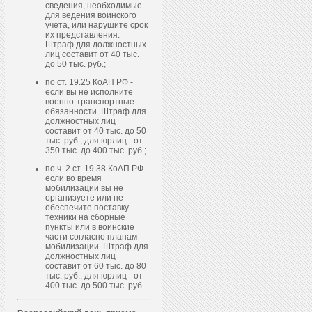
сведения, необходимые
для ведения воинского
учета, или нарушите срок
их представления.
Штраф для должностных
лиц составит от 40 тыс.
до 50 тыс. руб.;
по ст. 19.25 КоАП РФ -
если вы не исполните
военно-транспортные
обязанности. Штраф для
должностных лиц
составит от 40 тыс. до 50
тыс. руб., для юрлиц - от
350 тыс. до 400 тыс. руб.;
по ч. 2 ст. 19.38 КоАП РФ -
если во время
мобилизации вы не
организуете или не
обеспечите поставку
техники на сборные
пункты или в воинские
части согласно планам
мобилизации. Штраф для
должностных лиц
составит от 60 тыс. до 80
тыс. руб., для юрлиц - от
400 тыс. до 500 тыс. руб.