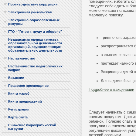
помещениях, избегать сл
Противодействие коррупции
следует соблюдать и бол
можно меньше пользовать
Электронная учительская
марлевую повязку.
Электронно-образовательные
ресурсы
ГТО - "Готов к труду и обороне"
грипп очень заразе
Независимая оценка качества
образовательной деятельности
распространяется б
организаций, осуществляющих
образовательную деятельность
вызывает серьезны
Наставничество
протекает намного 
Наставничество педагогических
кадров
Вакцинация детей п
Вакансии
Для надежной защит
Правовое просвещение
Подробнее о вакцинации
Книга жалоб
Книга предложений
Регистрация
Следует начинать с само
свежим воздухом. Достиг
Карта сайта
ребенок. Полезно спать 
Снижение бюрократической
прогулки на свежем возд
нагрузки
регуляцией дыхания уси
детский организм.