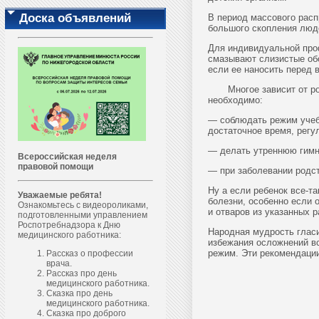
Доска объявлений
В период массового рас
большого скопления люде
Для индивидуальной про
смазывают слизистые обо
если ее наносить перед 
Многое зависит от роди
необходимо:
— соблюдать режим учебы
достаточное время, регу
— делать утреннюю гимна
Всероссийская неделя
правовой помощи
— при заболевании родст
Ну а если ребенок все-та
Уважаемые ребята!
болезни, особенно если 
Ознакомьтесь с видеороликами,
и отваров из указанных р
подготовленными управлением
Роспотребнадзора к Дню
Народная мудрость гласи
медицинского работника:
избежания осложнений вс
режим. Эти рекомендации,
Рассказ о профессии
врача.
Рассказ про день
медицинского работника.
Сказка про день
медицинского работника.
Сказка про доброго