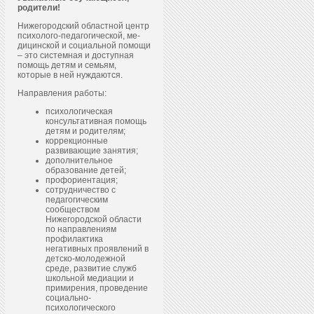
родители!
Нижегородский областной центр
пси­холо­го-пе­даго­гичес­кой, ме­
дицин­ской и со­ци­аль­ной по­мощи
– это системная и доступная
помощь детям и семьям,
которые в ней нуждаются.
Направления работы:
психологическая
консультативная помощь
детям и родителям;
коррекционные
развивающие занятия;
дополнительное
образование детей;
профориентация;
сотрудничество с
педагогическим
сообществом
Нижегородской области
по направлениям
профилактика
негативных проявлений в
детско-молодежной
среде, развитие служб
школьной медиации и
примирения, проведение
социально-
психологического