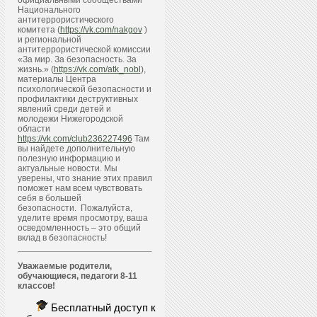
официальными сообществами
Национального
антитеррористического
комитета (
https://vk.com/nakgov
)
и региональной
антитеррористической комиссии
«За мир. За безопасность. За
жизнь.» (
https://vk.com/atk_nobl
),
материалы Центра
психологической безопасности и
профилактики деструктивных
явлений среди детей и
молодежи Нижегородской
области
https://vk.com/club236227496
Там
вы найдете дополнительную
полезную информацию и
актуальные новости. Мы
уверены, что знание этих правил
поможет нам всем чувствовать
себя в большей
безопасности. Пожалуйста,
уделите время просмотру, ваша
осведомленность – это общий
вклад в безопасность!
Уважаемые родители,
обучающиеся, педагоги 8-11
классов!
Бесплатный доступ к