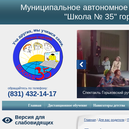
Муниципальное автономное
"Школа № 35" го
обращайтесь по телефону:
(831) 432-14-17
Спектакль Горьковский р
Мобильный городок
Главная
Дистанционное обучение
Навигаторы детства
Версия для
Главная
/
Для вас родители
/
П
слабовидящих