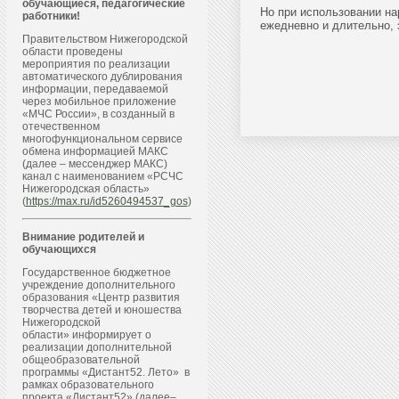
обучающиеся, педагогические
Но при использовании на
работники!
ежедневно и длительно, 
Правительством Нижегородской
области проведены
мероприятия по реализации
автоматического дублирования
информации, передаваемой
через мобильное приложение
«МЧС России», в созданный в
отечественном
многофункциональном сервисе
обмена информацией МАКС
(далее – мессенджер МАКС)
канал с наименованием «РСЧС
Нижегородская область»
(
https://max.ru/id5260494537_gos
)
Внимание родителей и
обучающихся
Государственное бюджетное
учреждение дополнительного
образования «Центр развития
творчества детей и юношества
Нижегородской
области» информирует о
реализации дополнительной
общеобразовательной
программы «Дистант52. Лето» в
рамках образовательного
проекта «Дистант52» (далее–