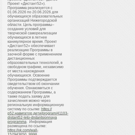
Проект «Дистант52»).
Программа реализуется с
01.06.2026 по 20.06.2026 для
обучающихся образовательных
организаций Нижегородской
области. Цель программы–
создание условий для
творческой самореализации
обучающихся в летнее
каникулярное время. Проект
«Дистант52» обеспечивает
реализацию Программы в
заочной форме с применением
дистанционных
образовательных технологий, в
свободном графике, независимо
от места нахождения
обучающихся. Освоение
Программы подтверждается
свидетельством об окончании
обучения. Ознакомиться с
содержанием Программы, а
также подать заявку для
зачисления можно через
региональную информационную
систему по ссылке:
https://
р52.навигатор.дети/program/41103-
distant52-leto-distantsionnaya
programma
. Информация
размещена по ссылке:
https://vk.com/wall-
152943650_9998