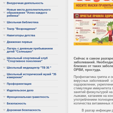
Внеурочная деятельность
Новые места дополнительного
образования "Успех каждого
ребенка"
Школьная библиотека
Театр "Возрождение"
Навигаторы детства
Движение первых
Лагерь с дневным пребыванием
детей "Солнышко"
Сейчас в самом разгар
Школьный спортивный клуб
"Спортивное поколение"
заболеваний. Необходи
близких от таких заболе
Школьный медиацентр "ТВ 35 "
ОРВИ, простуда.
Школьный исторический музей "35
Профилактика гриппа и 
измерение"
вирусных заболеваний с
Профориентация
оздоровлении, укреплени
стимуляции иммунитета п
Издательское дело
занятий физкультурой на
лыжами, катанием на кон
Функциональная грамотность
употреблением полноценн
количества витаминных п
Безопасность
В разгар инфекции реко
Дорожная безопасность