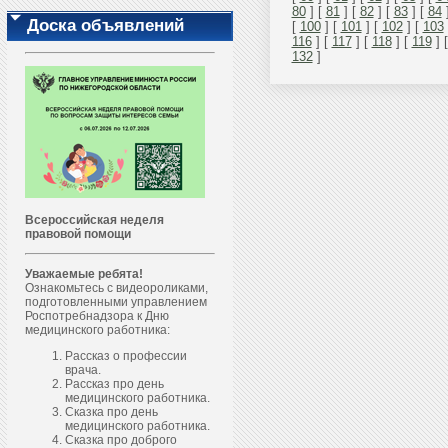
80
] [
81
] [
82
] [
83
] [
84
Доска объявлений
[
100
] [
101
] [
102
] [
103
116
] [
117
] [
118
] [
119
] 
132
]
Всероссийская неделя
правовой помощи
Уважаемые ребята!
Ознакомьтесь с видеороликами,
подготовленными управлением
Роспотребнадзора к Дню
медицинского работника:
Рассказ о профессии
врача.
Рассказ про день
медицинского работника.
Сказка про день
медицинского работника.
Сказка про доброго