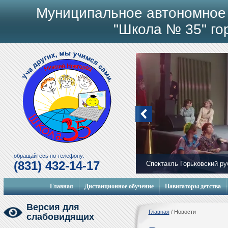
Муниципальное автономное
"Школа № 35" го
обращайтесь по телефону:
(831) 432-14-17
Спектакль Горьковский р
Мобильный городок
Главная
Дистанционное обучение
Навигаторы детства
Версия для
Главная
/
Новости
слабовидящих