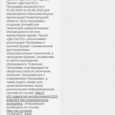
Проект «Дистант52»).
Программа реализуется с
01.06.2026 по 20.06.2026 для
обучающихся образовательных
организаций Нижегородской
области. Цель программы–
создание условий для
творческой самореализации
обучающихся в летнее
каникулярное время. Проект
«Дистант52» обеспечивает
реализацию Программы в
заочной форме с применением
дистанционных
образовательных технологий, в
свободном графике, независимо
от места нахождения
обучающихся. Освоение
Программы подтверждается
свидетельством об окончании
обучения. Ознакомиться с
содержанием Программы, а
также подать заявку для
зачисления можно через
региональную информационную
систему по ссылке:
https://
р52.навигатор.дети/program/41103-
distant52-leto-distantsionnaya
programma
. Информация
размещена по ссылке:
https://vk.com/wall-
152943650_9998