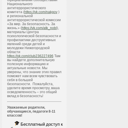
официальными сообществами
Национального
антитеррористического
комитета (
https://vk.com/nakgov
)
и региональной
антитеррористической комиссии
«За мир. За безопасность. За
жизнь.» (
https://vk.com/atk_nobl
),
материалы Центра
психологической безопасности и
профилактики деструктивных
явлений среди детей и
молодежи Нижегородской
области
https://vk.com/club236227496
Там
вы найдете дополнительную
полезную информацию и
актуальные новости. Мы
уверены, что знание этих правил
поможет нам всем чувствовать
себя в большей
безопасности. Пожалуйста,
уделите время просмотру, ваша
осведомленность – это общий
вклад в безопасность!
Уважаемые родители,
обучающиеся, педагоги 8-11
классов!
Бесплатный доступ к