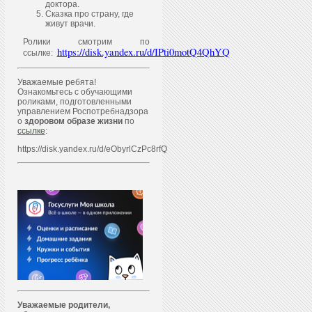
доктора.
Сказка про страну, где
живут врачи.
Ролики смотрим по
https://disk.yandex.ru/d/IPti0motQ4QhYQ
ссылке:
Уважаемые ребята!
Ознакомьтесь с обучающими
роликами, подготовленными
управлением Роспотребнадзора
о
здоровом образе жизни
по
ссылке
:
https://disk.yandex.ru/d/eObyrlCzPc8rfQ
Уважаем
ы
е родители,