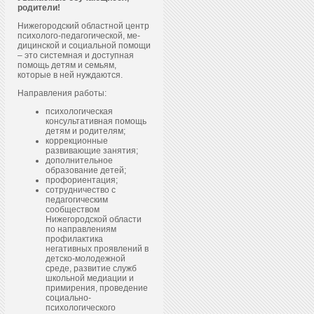
родители!
Нижегородский областной центр
пси­холо­го-пе­даго­гичес­кой, ме­
дицин­ской и со­ци­аль­ной по­мощи
– это системная и доступная
помощь детям и семьям,
которые в ней нуждаются.
Направления работы:
психологическая
консультативная помощь
детям и родителям;
коррекционные
развивающие занятия;
дополнительное
образование детей;
профориентация;
сотрудничество с
педагогическим
сообществом
Нижегородской области
по направлениям
профилактика
негативных проявлений в
детско-молодежной
среде, развитие служб
школьной медиации и
примирения, проведение
социально-
психологического