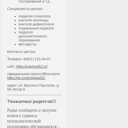
тестирования и т.д.
Специалисты центра:
педагоги-психологи
учителя-логопеды
учителя-дефектологи
социальные педагоги
педагоги
дополнительного
образования
методисты
Контакты центра:
Телефон: 8(831) 215-04-67
сайт:
https://cppmsp52.ru/
официальная группа ВКонтакте:
https://vk.com/cppmsp52
адрес: ул. Красных Партизан, д.
8А Литер Б
Уважаемые родители!!!
Рады сообщить о запуске
нового сервиса
психологической
поддержки обучающихся –