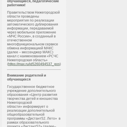
обучающиеся, педагогические
работники!
Правительством Нижегородской
области проведены
мероприятия по реализации
автоматического дублирования
информации, передаваемой
через мобильное приложение
«МЧС России», в созданный в
отечественном
многофункциональном сервисе
обмена информацией МАКС
(далее – мессенджер МАКС)
канал с наименованием «РСЧС
Нижегородская область»
(
https://max.ru/id5260494537_gos
)
Внимание родителей и
обучающихся
Государственное бюджетное
учреждение дополнительного
образования «Центр развития
творчества детей и юношества
Нижегородской
области» информирует о
реализации дополнительной
общеобразовательной
программы «Дистант52. Лето» в
рамках образовательного
проекта «Дистант52» (далее–