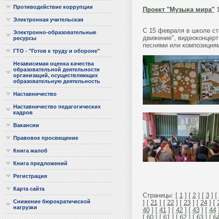
Противодействие коррупции
Проект "Музыка мира"
1
Электронная учительская
С 15 февраля в школе ст
Электронно-образовательные
движение", видеоконцерт
ресурсы
песнями или композициям
ГТО - "Готов к труду и обороне"
Независимая оценка качества
образовательной деятельности
организаций, осуществляющих
образовательную деятельность
Наставничество
Наставничество педагогических
кадров
Вакансии
Правовое просвещение
Книга жалоб
Книга предложений
Регистрация
Карта сайта
Страницы: [
1
] [
2
] [
3
] [
Снижение бюрократической
] [
21
] [
22
] [
23
] [
24
] [
нагрузки
40
] [
41
] [
42
] [
43
] [
44
[
60
] [
61
] [
62
] [
63
] [
6