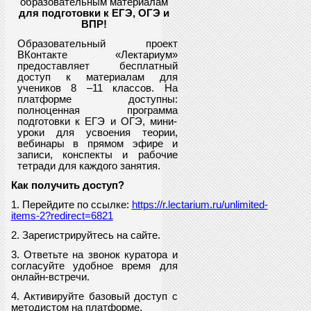
образовательным материалам
для подготовки к ЕГЭ, ОГЭ и
ВПР
!
Образовательный проект
ВКонтакте «Лектариум»
предоставляет
бесплатный
доступ к материалам для
учеников
8
–11 классов. На
платформе доступны:
полноценная программа
подготовки к ЕГЭ и ОГЭ, мини-
уроки для усвоения теории,
вебинары в прямом эфире и
записи, конспекты и рабочие
тетради для каждого занятия.
Как получить доступ?
1. Перейдите по ссылке:
https://r.lectarium.ru/unlimited-
items-2?redirect=6821
2. Зарегистрируйтесь на сайте.
3. Ответьте на звонок куратора и
согласуйте удобное время для
онлайн-встречи.
4. Активируйте базовый доступ с
методистом на платформе.