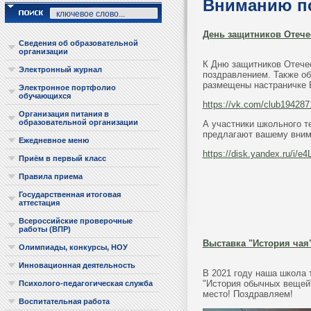
Вниманию по
День защитников Отече
Сведения об образовательной
организации
К Дню защитников Отече
Электронный журнал
поздравлением. Также об
размещены настраничке 
Электронное портфолио
обучающихся
https://vk.com/club194287
Организация питания в
образовательной организации
А участники школьного т
предлагают вашему вни
Ежедневное меню
https://disk.yandex.ru/i
Приём в первый класс
Правила приема
Государственная итоговая
аттестация
Всероссийские проверочные
работы (ВПР)
Выставка "История чая
Олимпиады, конкурсы, НОУ
Инновационная деятельность
В 2021 году наша школа 
"История обычных вещей".
Психолого-педагогическая служба
место! Поздравляем!
Воспитательная работа