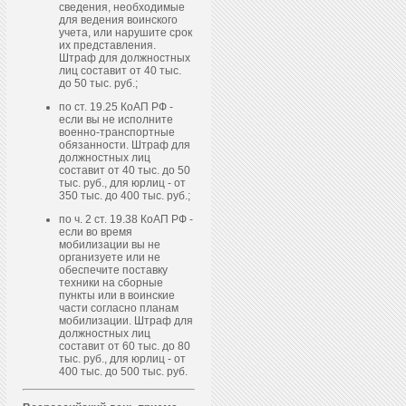
сведения, необходимые
для ведения воинского
учета, или нарушите срок
их представления.
Штраф для должностных
лиц составит от 40 тыс.
до 50 тыс. руб.;
по ст. 19.25 КоАП РФ -
если вы не исполните
военно-транспортные
обязанности. Штраф для
должностных лиц
составит от 40 тыс. до 50
тыс. руб., для юрлиц - от
350 тыс. до 400 тыс. руб.;
по ч. 2 ст. 19.38 КоАП РФ -
если во время
мобилизации вы не
организуете или не
обеспечите поставку
техники на сборные
пункты или в воинские
части согласно планам
мобилизации. Штраф для
должностных лиц
составит от 60 тыс. до 80
тыс. руб., для юрлиц - от
400 тыс. до 500 тыс. руб.