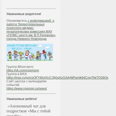
Уважаемые родители!
Ознакомьтесь
с информацией о
работе Территориальных
психолого-медико-
педагогических комиссиях МАУ
«ППМС-центр им. В.П.Радченко»
города Нижнего Новгорода
Группа ВКонтакте:
https://vk.com/cppmsnn
Группа в МАХ:
https://max.ru/join/zOFY6Kq5UCStj0oKzOJvhjMFwnIk94CnqTAkTQS9Os
Сайт центра с календарём
событий:
https://www.cppmsp.ru/news/
Уважаемые ребята!
«Анонимный чат для
подростков «Мы с тобой
онлайн»