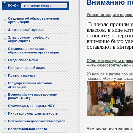
Вниманию по
Уроки по защите персо
Сведения об образовательной
организации
В школе прошли у
классов, в ходе ко
Электронный журнал
относится к персо
Электронное портфолио
внимание было уде
обучающихся
оставляют в Интерн
Организация питания в
образовательной организации
Ежедневное меню
Cбор макулатуры в рам
жить самостоятельно»
2
Приём в первый класс
20 ноября в школе проше
Правила приема
проекта «Смогу жить са
Государственная итоговая
аттестация
Всероссийские проверочные
работы (ВПР)
Олимпиады, конкурсы, НОУ
Инновационная деятельность
Психолого-педагогическая служба
Чемпионат по чтению в
Воспитательная работа