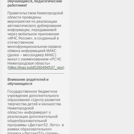
обучающиеся, педагогические
работники!
Правительством Нижегородской
области проведены
мероприятия по реализации
автоматического дублирования
информации, передаваемой
через мобильное приложение
«МЧС России», в созданный в
отечественном
многофункциональном сервисе
обмена информацией МАКС
(далее – мессенджер МАКС)
канал с наименованием «РСЧС
Нижегородская область»
(
https://max.ru/id5260494537_gos
)
Внимание родителей и
обучающихся
Государственное бюджетное
учреждение дополнительного
образования «Центр развития
творчества детей и юношества
Нижегородской
области» информирует о
реализации дополнительной
общеобразовательной
программы «Дистант52. Лето» в
рамках образовательного
проекта «Дистант52» (далее–