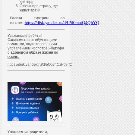
доктора.
Сказка про страну, где
живут врачи.
Ролики смотрим по
https://disk.yandex.ru/d/IPti0motQ4QhYQ
ссылке:
Уважаемые ребята!
Ознакомьтесь с обучающими
роликами, подготовленными
управлением Роспотребнадзора
о
здоровом образе жизни
по
ссылке
:
https://disk.yandex.ru/d/eObyrlCzPc8rfQ
Уважаем
ы
е родители,