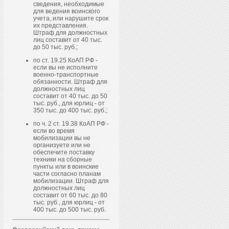
сведения, необходимые
для ведения воинского
учета, или нарушите срок
их представления.
Штраф для должностных
лиц составит от 40 тыс.
до 50 тыс. руб.;
по ст. 19.25 КоАП РФ -
если вы не исполните
военно-транспортные
обязанности. Штраф для
должностных лиц
составит от 40 тыс. до 50
тыс. руб., для юрлиц - от
350 тыс. до 400 тыс. руб.;
по ч. 2 ст. 19.38 КоАП РФ -
если во время
мобилизации вы не
организуете или не
обеспечите поставку
техники на сборные
пункты или в воинские
части согласно планам
мобилизации. Штраф для
должностных лиц
составит от 60 тыс. до 80
тыс. руб., для юрлиц - от
400 тыс. до 500 тыс. руб.