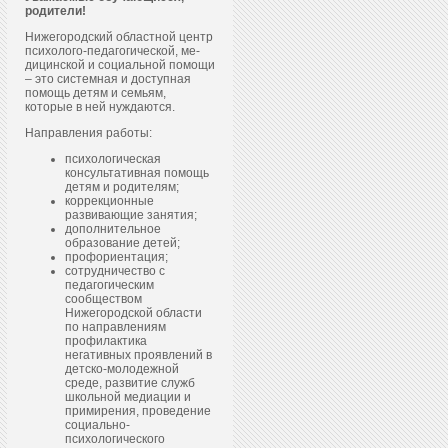
родители!
Нижегородский областной центр
пси­холо­го-пе­даго­гичес­кой, ме­
дицин­ской и со­ци­аль­ной по­мощи
– это системная и доступная
помощь детям и семьям,
которые в ней нуждаются.
Направления работы:
психологическая
консультативная помощь
детям и родителям;
коррекционные
развивающие занятия;
дополнительное
образование детей;
профориентация;
сотрудничество с
педагогическим
сообществом
Нижегородской области
по направлениям
профилактика
негативных проявлений в
детско-молодежной
среде, развитие служб
школьной медиации и
примирения, проведение
социально-
психологического