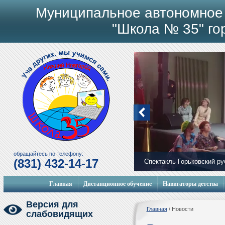
Муниципальное автономное
"Школа № 35" го
обращайтесь по телефону:
(831) 432-14-17
Спектакль Горьковский р
Мобильный городок
Главная
Дистанционное обучение
Навигаторы детства
Версия для
Главная
/
Новости
слабовидящих