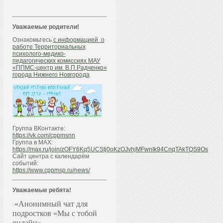
Уважаемые родители!
Ознакомьтесь
с информацией о
работе Территориальных
психолого-медико-
педагогических комиссиях МАУ
«ППМС-центр им. В.П.Радченко»
города Нижнего Новгорода
Группа ВКонтакте:
https://vk.com/cppmsnn
Группа в МАХ:
https://max.ru/join/zOFY6Kq5UCStj0oKzOJvhjMFwnIk94CnqTAkTQS9Os
Сайт центра с календарём
событий:
https://www.cppmsp.ru/news/
Уважаемые ребята!
«Анонимный чат для
подростков «Мы с тобой
онлайн»