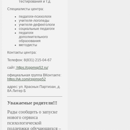
тестирования и т.д.
Специалисты центра:
педагоги-психологи
учителя-логопеды
учителя-дефектологи
социальные педагоги
педагоги
дополнительного
образования
методисты
Контакты центра:
Телефон: 8(831) 215-04-67
сайт:
https://cppmsp52.ru/
официальная группа ВКонтакте:
https://vk.com/cppmsp52
адрес: ул. Красных Партизан, д.
8А Литер Б
Уважаемые родители!!!
Рады сообщить о запуске
нового сервиса
психологической
поддержки обучающихся –