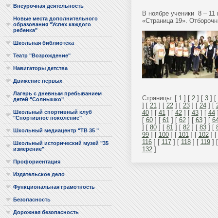
Внеурочная деятельность
В ноябре ученики 8 – 11
Новые места дополнительного
«Страница 19». Отборочн
образования "Успех каждого
ребенка"
Школьная библиотека
Театр "Возрождение"
Навигаторы детства
Движение первых
Лагерь с дневным пребыванием
Страницы: [
1
] [
2
] [
3
] [
детей "Солнышко"
] [
21
] [
22
] [
23
] [
24
] [
40
] [
41
] [
42
] [
43
] [
44
Школьный спортивный клуб
"Спортивное поколение"
[
60
] [
61
] [
62
] [
63
] [
6
] [
80
] [
81
] [
82
] [
83
] [
Школьный медиацентр "ТВ 35 "
99
] [
100
] [
101
] [
102
] 
116
] [
117
] [
118
] [
119
] 
Школьный исторический музей "35
132
]
измерение"
Профориентация
Издательское дело
Функциональная грамотность
Безопасность
Дорожная безопасность