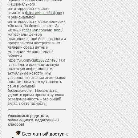
официальными сообществами
Национального
антитеррористического
комитета (
https://vk.com/nakgov
)
и региональной
антитеррористической комиссии
«За мир. За безопасность. За
жизнь.» (
https://vk.com/atk_nobl
),
материалы Центра
психологической безопасности и
профилактики деструктивных
явлений среди детей и
молодежи Нижегородской
области
https://vk.com/club236227496
Там
вы найдете дополнительную
полезную информацию и
актуальные новости. Мы
уверены, что знание этих правил
поможет нам всем чувствовать
себя в большей
безопасности. Пожалуйста,
уделите время просмотру, ваша
осведомленность – это общий
вклад в безопасность!
Уважаемые родители,
обучающиеся, педагоги 8-11
классов!
Бесплатный доступ к