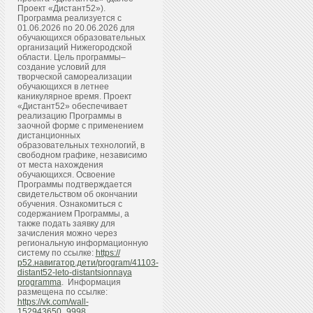
Проект «Дистант52»).
Программа реализуется с
01.06.2026 по 20.06.2026 для
обучающихся образовательных
организаций Нижегородской
области. Цель программы–
создание условий для
творческой самореализации
обучающихся в летнее
каникулярное время. Проект
«Дистант52» обеспечивает
реализацию Программы в
заочной форме с применением
дистанционных
образовательных технологий, в
свободном графике, независимо
от места нахождения
обучающихся. Освоение
Программы подтверждается
свидетельством об окончании
обучения. Ознакомиться с
содержанием Программы, а
также подать заявку для
зачисления можно через
региональную информационную
систему по ссылке:
https://
р52.навигатор.дети/program/41103-
distant52-leto-distantsionnaya
programma
. Информация
размещена по ссылке:
https://vk.com/wall-
152943650_9998