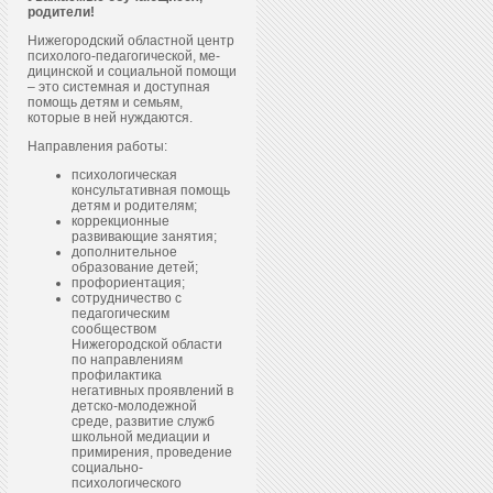
родители!
Нижегородский областной центр
пси­холо­го-пе­даго­гичес­кой, ме­
дицин­ской и со­ци­аль­ной по­мощи
– это системная и доступная
помощь детям и семьям,
которые в ней нуждаются.
Направления работы:
психологическая
консультативная помощь
детям и родителям;
коррекционные
развивающие занятия;
дополнительное
образование детей;
профориентация;
сотрудничество с
педагогическим
сообществом
Нижегородской области
по направлениям
профилактика
негативных проявлений в
детско-молодежной
среде, развитие служб
школьной медиации и
примирения, проведение
социально-
психологического