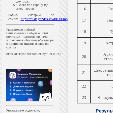
доктора.
Сказка про страну, где
живут врачи.
16
Эк
Ролики смотрим по
https://disk.yandex.ru/d/IPti0motQ4QhYQ
ссылке:
17
Ге
Уважаемые ребята!
18
Т
Ознакомьтесь с обучающими
роликами, подготовленными
управлением Роспотребнадзора
19
Аст
о
здоровом образе жизни
по
ссылке
:
https://disk.yandex.ru/d/eObyrlCzPc8rfQ
Архи
20
стро
Декоратив
21
тво
22
23
Физкуль
Резуль
Уважаем
ы
е родители,