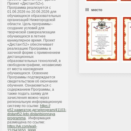
Проект «Дистант52»).
Программа реализуется с
III место
01.06.2026 по 20.06.2026 для
обучающихся образовательных
организаций Нижегородской
области. Цель программы–
создание условий для
творческой самореализации
обучающихся в летнее
каникулярное время. Проект
«Дистант52» обеспечивает
реализацию Программы в
заочной форме с применением
дистанционных
образовательных технологий, в
свободном графике, независимо
от места нахождения
обучающихся. Освоение
Программы подтверждается
свидетельством об окончании
обучения. Ознакомиться с
содержанием Программы, а
также подать заявку для
зачисления можно через
региональную информационную
систему по ссылке:
https://
р52.навигатор.дети/program/41103-
distant52-leto-distantsionnaya
programma
. Информация
размещена по ссылке:
https://vk.com/wall-
152943650_9998