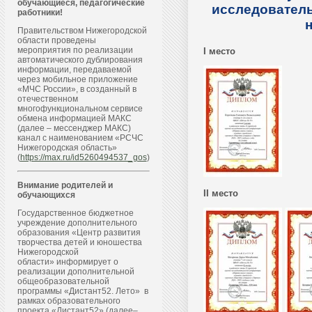
обучающиеся, педагогические
исследователь
работники!
Правительством Нижегородской
области проведены
мероприятия по реализации
I место
автоматического дублирования
информации, передаваемой
через мобильное приложение
«МЧС России», в созданный в
отечественном
многофункциональном сервисе
обмена информацией МАКС
(далее – мессенджер МАКС)
канал с наименованием «РСЧС
Нижегородская область»
(
https://max.ru/id5260494537_gos
)
Внимание родителей и
II место
обучающихся
Государственное бюджетное
учреждение дополнительного
образования «Центр развития
творчества детей и юношества
Нижегородской
области» информирует о
реализации дополнительной
общеобразовательной
программы «Дистант52. Лето» в
рамках образовательного
проекта «Дистант52» (далее–