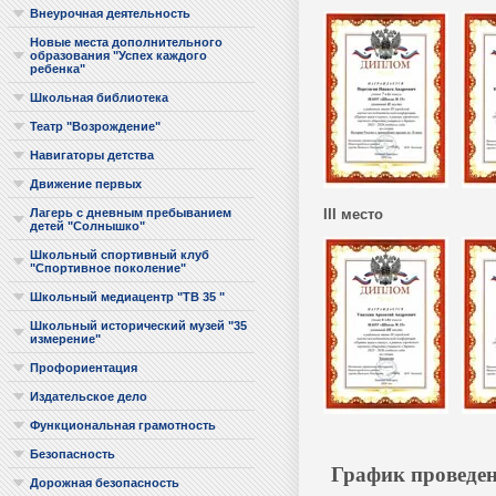
Внеурочная деятельность
Новые места дополнительного
образования "Успех каждого
ребенка"
Школьная библиотека
Театр "Возрождение"
Навигаторы детства
Движение первых
Лагерь с дневным пребыванием
III место
детей "Солнышко"
Школьный спортивный клуб
"Спортивное поколение"
Школьный медиацентр "ТВ 35 "
Школьный исторический музей "35
измерение"
Профориентация
Издательское дело
Функциональная грамотность
Безопасность
График проведен
Дорожная безопасность