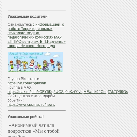
Уважаемые родители!
Ознакомьтесь
с информацией о
работе Территориальных
психолого-медико-
педагогических комиссиях МАУ
«ППМС-центр им. В.П.Радченко»
города Нижнего Новгорода
Группа ВКонтакте:
https://vk.com/cppmsnn
Группа в МАХ:
https://max.ru/join/zOFY6Kq5UCStj0oKzOJvhjMFwnIk94CnqTAkTQS9Os
Сайт центра с календарём
событий:
https://www.cppmsp.ru/news/
Уважаемые ребята!
«Анонимный чат для
подростков «Мы с тобой
онлайн»