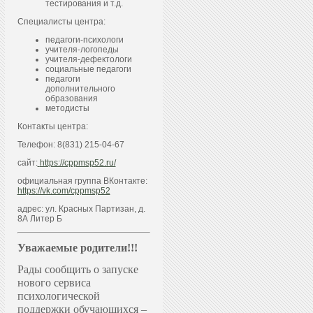
тестирования и т.д.
Специалисты центра:
педагоги-психологи
учителя-логопеды
учителя-дефектологи
социальные педагоги
педагоги
дополнительного
образования
методисты
Контакты центра:
Телефон: 8(831) 215-04-67
сайт:
https://cppmsp52.ru/
официальная группа ВКонтакте:
https://vk.com/cppmsp52
адрес: ул. Красных Партизан, д.
8А Литер Б
Уважаемые родители!!!
Рады сообщить о запуске
нового сервиса
психологической
поддержки обучающихся –