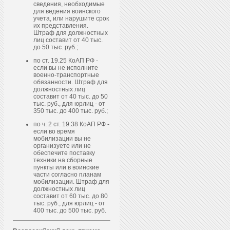
сведения, необходимые
для ведения воинского
учета, или нарушите срок
их представления.
Штраф для должностных
лиц составит от 40 тыс.
до 50 тыс. руб.;
по ст. 19.25 КоАП РФ -
если вы не исполните
военно-транспортные
обязанности. Штраф для
должностных лиц
составит от 40 тыс. до 50
тыс. руб., для юрлиц - от
350 тыс. до 400 тыс. руб.;
по ч. 2 ст. 19.38 КоАП РФ -
если во время
мобилизации вы не
организуете или не
обеспечите поставку
техники на сборные
пункты или в воинские
части согласно планам
мобилизации. Штраф для
должностных лиц
составит от 60 тыс. до 80
тыс. руб., для юрлиц - от
400 тыс. до 500 тыс. руб.