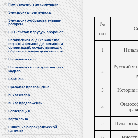
Противодействие коррупции
Электронная учительская
Электронно-образовательные
№
ресурсы
С
ГТО - "Готов к труду и обороне"
п/п
Независимая оценка качества
образовательной деятельности
организаций, осуществляющих
1
Начал
образовательную деятельность
Наставничество
Русский яз
Наставничество педагогических
2
кадров
Вакансии
Правовое просвещение
3
История 
Книга жалоб
Книга предложений
Философ
4
прав
Регистрация
Карта сайта
5
Педагогик
Снижение бюрократической
нагрузки
6
Иностр