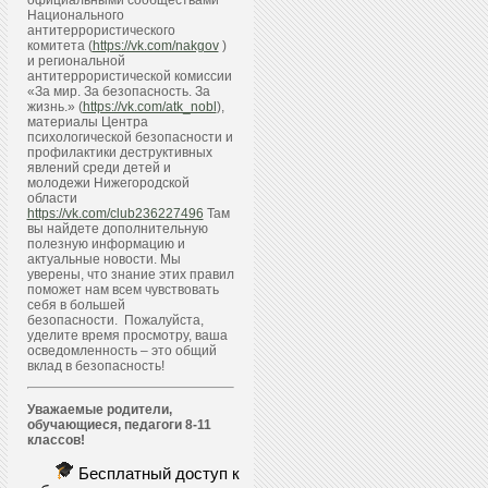
официальными сообществами
Национального
антитеррористического
комитета (
https://vk.com/nakgov
)
и региональной
антитеррористической комиссии
«За мир. За безопасность. За
жизнь.» (
https://vk.com/atk_nobl
),
материалы Центра
психологической безопасности и
профилактики деструктивных
явлений среди детей и
молодежи Нижегородской
области
https://vk.com/club236227496
Там
вы найдете дополнительную
полезную информацию и
актуальные новости. Мы
уверены, что знание этих правил
поможет нам всем чувствовать
себя в большей
безопасности. Пожалуйста,
уделите время просмотру, ваша
осведомленность – это общий
вклад в безопасность!
Уважаемые родители,
обучающиеся, педагоги 8-11
классов!
Бесплатный доступ к