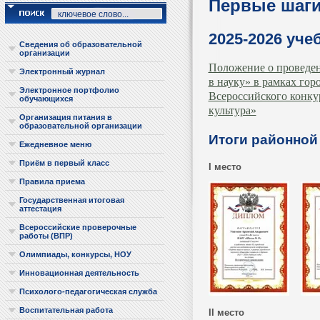
Первые шаги
2025-2026 уче
Сведения об образовательной
организации
Положение о проведен
Электронный журнал
в науку» в рамках гор
Электронное портфолио
Всероссийского конку
обучающихся
культура»
Организация питания в
образовательной организации
Итоги районной
Ежедневное меню
Приём в первый класс
I место
Правила приема
Государственная итоговая
аттестация
Всероссийские проверочные
работы (ВПР)
Олимпиады, конкурсы, НОУ
Инновационная деятельность
Психолого-педагогическая служба
Воспитательная работа
II место