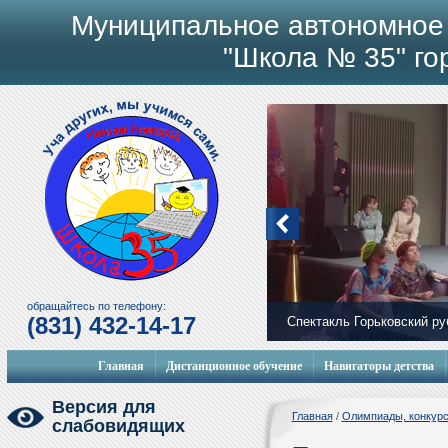
Муниципальное автономное
"Школа № 35" го
обращайтесь по телефону:
(831) 432-14-17
Спектакль Горьковский р
Главная
Дистанционное обучение
Навигаторы детства
Версия для
Главная
/
Олимпиады, конкур
слабовидящих