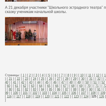
А 21 декабря участники "Школьного эстрадного театра"
сказку ученикам начальной школы.
Страницы: [
1
] [
2
] [
3
] [
4
] [
5
] [
6
] [
7
] [
8
] [
9
] [
10
] [
11
] [
12
] [
1
] [
21
] [
22
] [
23
] [
24
] [
25
] [
26
] [
27
] [
28
] [
29
] [
30
] [
31
] [
32
] [
40
] [
41
] [
42
] [
43
] [
44
] [
45
] [
46
] [
47
] [
48
] [
49
] [
50
] [
51
] [
52
[
60
] [
61
] [
62
] [
63
] [
64
] [
65
] [
66
] [
67
] [
68
] [
69
] [
70
] [
71
] [
7
] [
80
] [
81
] [
82
] [
83
] [
84
] [
85
] [
86
] [
87
] [
88
] [
89
] [
90
] [
91
] [
99
] [
100
] [
101
] [
102
] [
103
] [
104
] [
105
] [
106
] [
107
] [
108
] [
109
[
116
] [
117
] [
118
] [
119
] [
120
] [
121
] [
122
] [
123
] [
124
]
125
[
126
]
]