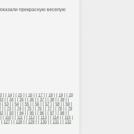
 показали прекрасную веселую
3
] [
14
] [
15
] [
16
] [
17
] [
18
] [
19
] [
20
33
] [
34
] [
35
] [
36
] [
37
] [
38
] [
39
] [
] [
53
] [
54
] [
55
] [
56
] [
57
] [
58
] [
59
]
2
] [
73
] [
74
] [
75
] [
76
] [
77
] [
78
] [
79
92
] [
93
] [
94
] [
95
] [
96
] [
97
] [
98
] [
] [
110
] [
111
] [
112
] [
113
] [
114
] [
115
]
 [
127
] [
128
] [
129
] [
130
] [
131
] [
132