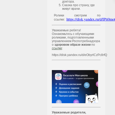
доктора.
Сказка про страну, где
живут врачи.
Ролики смотрим по
https://disk.yandex.ru/d/IPti
ссылке:
Уважаемые ребята!
Ознакомьтесь с обучающими
роликами, подготовленными
управлением Роспотребнадзора
о
здоровом образе жизни
по
ссылке
:
https://disk.yandex.ru/d/eObyrlCzPc8rfQ
Уважаем
ы
е родители,