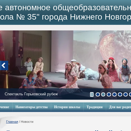
е автономное общеобразовательн
ола № 35" города Нижнего Новго
Спектакль Горьковский рубеж
учение
Навигаторы детства
История школы
Традиции
Для вас роди
Главная
/
Новости