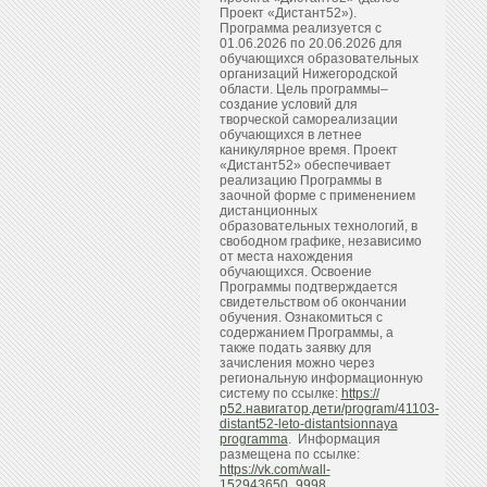
Проект «Дистант52»).
Программа реализуется с
01.06.2026 по 20.06.2026 для
обучающихся образовательных
организаций Нижегородской
области. Цель программы–
создание условий для
творческой самореализации
обучающихся в летнее
каникулярное время. Проект
«Дистант52» обеспечивает
реализацию Программы в
заочной форме с применением
дистанционных
образовательных технологий, в
свободном графике, независимо
от места нахождения
обучающихся. Освоение
Программы подтверждается
свидетельством об окончании
обучения. Ознакомиться с
содержанием Программы, а
также подать заявку для
зачисления можно через
региональную информационную
систему по ссылке:
https://
р52.навигатор.дети/program/41103-
distant52-leto-distantsionnaya
programma
. Информация
размещена по ссылке:
https://vk.com/wall-
152943650_9998