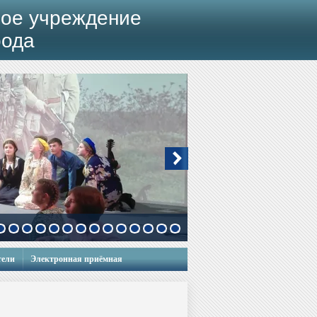
ое учреждение
рода
тели
Электронная приёмная