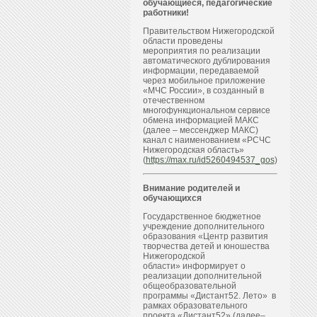
обучающиеся, педагогические
работники!
Правительством Нижегородской
области проведены
мероприятия по реализации
автоматического дублирования
информации, передаваемой
через мобильное приложение
«МЧС России», в созданный в
отечественном
многофункциональном сервисе
обмена информацией МАКС
(далее – мессенджер МАКС)
канал с наименованием «РСЧС
Нижегородская область»
(
https://max.ru/id5260494537_gos
)
Внимание родителей и
обучающихся
Государственное бюджетное
учреждение дополнительного
образования «Центр развития
творчества детей и юношества
Нижегородской
области» информирует о
реализации дополнительной
общеобразовательной
программы «Дистант52. Лето» в
рамках образовательного
проекта «Дистант52» (далее–