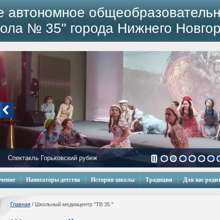
е автономное общеобразовательн
ола № 35" города Нижнего Новго
Спектакль Горьковский рубеж
Мобильный городок
учение
Навигаторы детства
История школы
Традиции
Для вас роди
Главная
/
Школьный медиацентр "ТВ 35 "