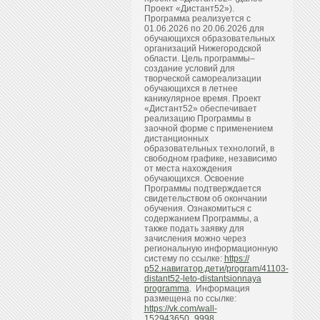
Проект «Дистант52»).
Программа реализуется с
01.06.2026 по 20.06.2026 для
обучающихся образовательных
организаций Нижегородской
области. Цель программы–
создание условий для
творческой самореализации
обучающихся в летнее
каникулярное время. Проект
«Дистант52» обеспечивает
реализацию Программы в
заочной форме с применением
дистанционных
образовательных технологий, в
свободном графике, независимо
от места нахождения
обучающихся. Освоение
Программы подтверждается
свидетельством об окончании
обучения. Ознакомиться с
содержанием Программы, а
также подать заявку для
зачисления можно через
региональную информационную
систему по ссылке:
https://
р52.навигатор.дети/program/41103-
distant52-leto-distantsionnaya
programma
. Информация
размещена по ссылке:
https://vk.com/wall-
152943650_9998