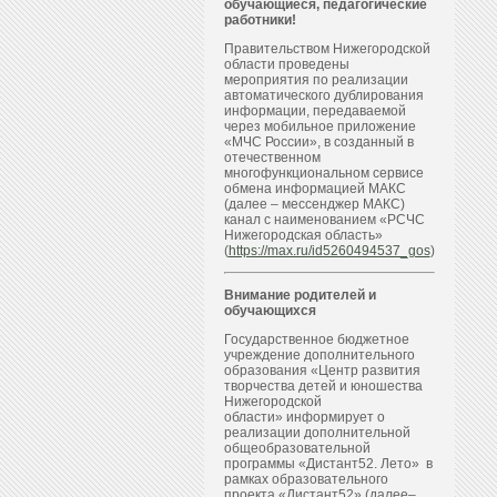
обучающиеся, педагогические
работники!
Правительством Нижегородской
области проведены
мероприятия по реализации
автоматического дублирования
информации, передаваемой
через мобильное приложение
«МЧС России», в созданный в
отечественном
многофункциональном сервисе
обмена информацией МАКС
(далее – мессенджер МАКС)
канал с наименованием «РСЧС
Нижегородская область»
(
https://max.ru/id5260494537_gos
)
Внимание родителей и
обучающихся
Государственное бюджетное
учреждение дополнительного
образования «Центр развития
творчества детей и юношества
Нижегородской
области» информирует о
реализации дополнительной
общеобразовательной
программы «Дистант52. Лето» в
рамках образовательного
проекта «Дистант52» (далее–