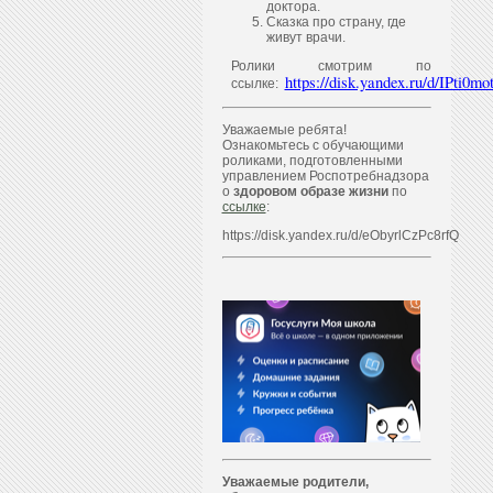
доктора.
Сказка про страну, где
живут врачи.
Ролики смотрим по
https://disk.yandex.ru/d/IPti
ссылке:
Уважаемые ребята!
Ознакомьтесь с обучающими
роликами, подготовленными
управлением Роспотребнадзора
о
здоровом образе жизни
по
ссылке
:
https://disk.yandex.ru/d/eObyrlCzPc8rfQ
Уважаем
ы
е родители,