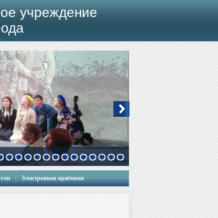
ое учреждение
рода
тели
Электронная приёмная