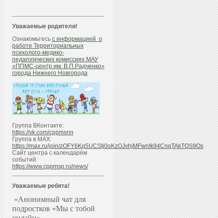
Уважаемые родители!
Ознакомьтесь
с информацией о
работе Территориальных
психолого-медико-
педагогических комиссиях МАУ
«ППМС-центр им. В.П.Радченко»
города Нижнего Новгорода
Группа ВКонтакте:
https://vk.com/cppmsnn
Группа в МАХ:
https://max.ru/join/zOFY6Kq5UCStj0oKzOJvhjMFwnIk94CnqTAkTQS9Os
Сайт центра с календарём
событий:
https://www.cppmsp.ru/news/
Уважаемые ребята!
«Анонимный чат для
подростков «Мы с тобой
онлайн»