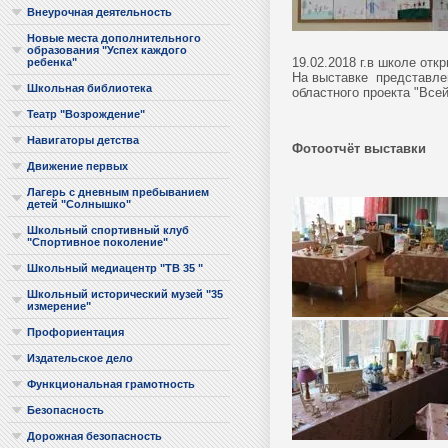
Внеурочная деятельность
Новые места дополнительного
образования "Успех каждого
19.02.2018 г.в школе от
ребенка"
На выставке представлен
Школьная библиотека
областного проекта "Все
Театр "Возрождение"
Навигаторы детства
Фотоотчёт выставки
Движение первых
Лагерь с дневным пребыванием
детей "Солнышко"
Школьный спортивный клуб
"Спортивное поколение"
Школьный медиацентр "ТВ 35 "
Школьный исторический музей "35
измерение"
Профориентация
Издательское дело
Функциональная грамотность
Безопасность
Дорожная безопасность