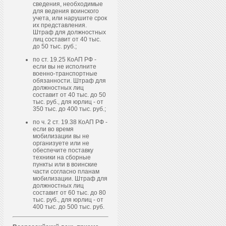
сведения, необходимые
для ведения воинского
учета, или нарушите срок
их представления.
Штраф для должностных
лиц составит от 40 тыс.
до 50 тыс. руб.;
по ст. 19.25 КоАП РФ -
если вы не исполните
военно-транспортные
обязанности. Штраф для
должностных лиц
составит от 40 тыс. до 50
тыс. руб., для юрлиц - от
350 тыс. до 400 тыс. руб.;
по ч. 2 ст. 19.38 КоАП РФ -
если во время
мобилизации вы не
организуете или не
обеспечите поставку
техники на сборные
пункты или в воинские
части согласно планам
мобилизации. Штраф для
должностных лиц
составит от 60 тыс. до 80
тыс. руб., для юрлиц - от
400 тыс. до 500 тыс. руб.