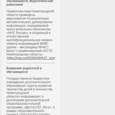
обучающиеся, педагогические
работники!
Правительством Нижегородской
области проведены
мероприятия по реализации
автоматического дублирования
информации, передаваемой
через мобильное приложение
«МЧС России», в созданный в
отечественном
многофункциональном сервисе
обмена информацией МАКС
(далее – мессенджер МАКС)
канал с наименованием «РСЧС
Нижегородская область»
(
https://max.ru/id5260494537_gos
)
Внимание родителей и
обучающихся
Государственное бюджетное
учреждение дополнительного
образования «Центр развития
творчества детей и юношества
Нижегородской
области» информирует о
реализации дополнительной
общеобразовательной
программы «Дистант52. Лето» в
рамках образовательного
проекта «Дистант52» (далее–