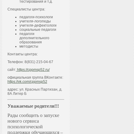
тестирования и т.д.
Специалисты центра:
педагоги-психологи
учителя-логопеды
учителя-дефектологи
социальные педагоги
педагоги
дополнительного
образования
методисты
Контакты центра:
Телефон: 8(831) 215-04-67
сайт:
https://cppmsp52.ru/
официальная группа ВКонтакте:
https://vk.com/cppmsp52
адрес: ул. Красных Партизан, д.
8А Литер Б
Уважаемые родители!!!
Рады сообщить о запуске
нового сервиса
психологической
поддержки обучающихся –