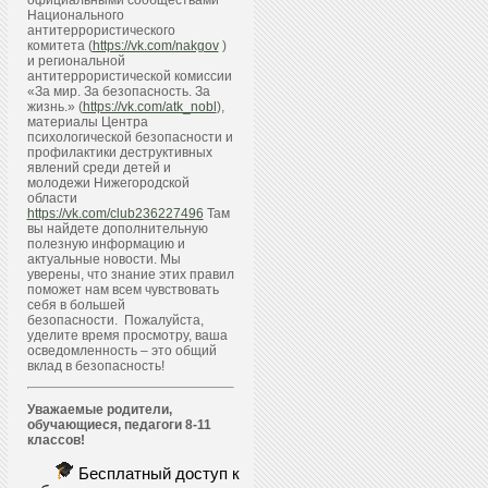
официальными сообществами
Национального
антитеррористического
комитета (
https://vk.com/nakgov
)
и региональной
антитеррористической комиссии
«За мир. За безопасность. За
жизнь.» (
https://vk.com/atk_nobl
),
материалы Центра
психологической безопасности и
профилактики деструктивных
явлений среди детей и
молодежи Нижегородской
области
https://vk.com/club236227496
Там
вы найдете дополнительную
полезную информацию и
актуальные новости. Мы
уверены, что знание этих правил
поможет нам всем чувствовать
себя в большей
безопасности. Пожалуйста,
уделите время просмотру, ваша
осведомленность – это общий
вклад в безопасность!
Уважаемые родители,
обучающиеся, педагоги 8-11
классов!
Бесплатный доступ к