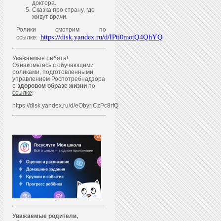
доктора.
Сказка про страну, где
живут врачи.
Ролики смотрим по
https://disk.yandex.ru/d/IPti0motQ4QhYQ
ссылке:
Уважаемые ребята!
Ознакомьтесь с обучающими
роликами, подготовленными
управлением Роспотребнадзора
о
здоровом образе жизни
по
ссылке
:
https://disk.yandex.ru/d/eObyrlCzPc8rfQ
Уважаем
ы
е родители,