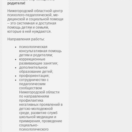
родители!
Нижегородский областной центр
пси­холо­го-пе­даго­гичес­кой, ме­
дицин­ской и со­ци­аль­ной по­мощи
– это системная и доступная
помощь детям и семьям,
которые в ней нуждаются.
Направления работы:
психологическая
консультативная помощь
детям и родителям;
коррекционные
развивающие занятия;
дополнительное
образование детей;
профориентация;
сотрудничество с
педагогическим
сообществом
Нижегородской области
по направлениям
профилактика
негативных проявлений в
детско-молодежной
среде, развитие служб
школьной медиации и
примирения, проведение
социально-
психологического