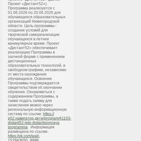
Проект «Дистант52»).
Программа реализуется с
01.06.2026 по 20.06.2026 для
обучающихся образовательных
организаций Нижегородской
области. Цель программы–
создание условий для
творческой самореализации
обучающихся в летнее
каникулярное время. Проект
«Дистант52» обеспечивает
реализацию Программы в
заочной форме с применением
дистанционных
образовательных технологий, в
свободном графике, независимо
от места нахождения
обучающихся. Освоение
Программы подтверждается
свидетельством об окончании
обучения. Ознакомиться с
содержанием Программы, а
также подать заявку для
зачисления можно через
региональную информационную
систему по ссылке:
https://
р52.навигатор.дети/program/41103-
distant52-leto-distantsionnaya
programma
. Информация
размещена по ссылке:
https://vk.com/wall-
152943650_9998