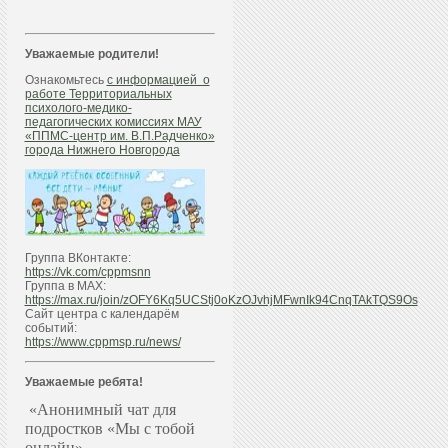
Уважаемые родители!
Ознакомьтесь
с информацией о
работе Территориальных
психолого-медико-
педагогических комиссиях МАУ
«ППМС-центр им. В.П.Радченко»
города Нижнего Новгорода
Группа ВКонтакте:
https://vk.com/cppmsnn
Группа в МАХ:
https://max.ru/join/zOFY6Kq5UCStj0oKzOJvhjMFwnIk94CnqTAkTQS9Os
Сайт центра с календарём
событий:
https://www.cppmsp.ru/news/
Уважаемые ребята!
«Анонимный чат для
подростков «Мы с тобой
онлайн»