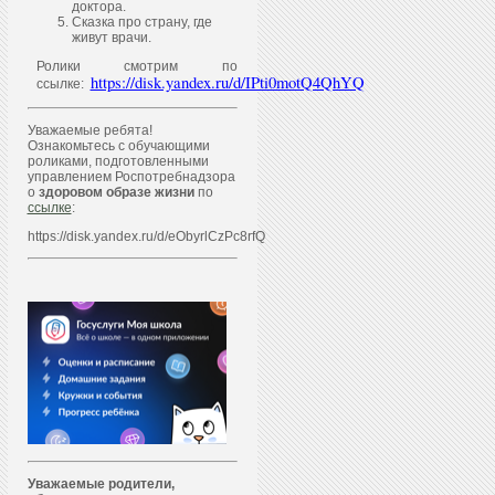
доктора.
Сказка про страну, где
живут врачи.
Ролики смотрим по
https://disk.yandex.ru/d/IPti0motQ4QhYQ
ссылке:
Уважаемые ребята!
Ознакомьтесь с обучающими
роликами, подготовленными
управлением Роспотребнадзора
о
здоровом образе жизни
по
ссылке
:
https://disk.yandex.ru/d/eObyrlCzPc8rfQ
Уважаем
ы
е родители,