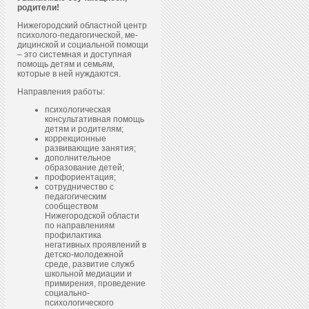
родители!
Нижегородский областной центр
пси­холо­го-пе­даго­гичес­кой, ме­
дицин­ской и со­ци­аль­ной по­мощи
– это системная и доступная
помощь детям и семьям,
которые в ней нуждаются.
Направления работы:
психологическая
консультативная помощь
детям и родителям;
коррекционные
развивающие занятия;
дополнительное
образование детей;
профориентация;
сотрудничество с
педагогическим
сообществом
Нижегородской области
по направлениям
профилактика
негативных проявлений в
детско-молодежной
среде, развитие служб
школьной медиации и
примирения, проведение
социально-
психологического