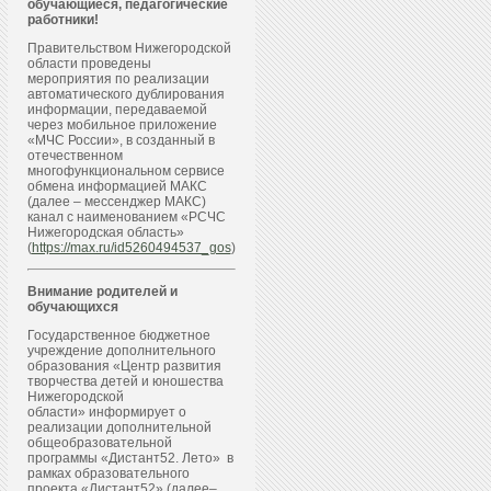
обучающиеся, педагогические
работники!
Правительством Нижегородской
области проведены
мероприятия по реализации
автоматического дублирования
информации, передаваемой
через мобильное приложение
«МЧС России», в созданный в
отечественном
многофункциональном сервисе
обмена информацией МАКС
(далее – мессенджер МАКС)
канал с наименованием «РСЧС
Нижегородская область»
(
https://max.ru/id5260494537_gos
)
Внимание родителей и
обучающихся
Государственное бюджетное
учреждение дополнительного
образования «Центр развития
творчества детей и юношества
Нижегородской
области» информирует о
реализации дополнительной
общеобразовательной
программы «Дистант52. Лето» в
рамках образовательного
проекта «Дистант52» (далее–