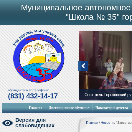
Муниципальное автономное
"Школа № 35" го
обращайтесь по телефону:
(831) 432-14-17
Спектакль Горьковский р
Главная
Дистанционное обучение
Навигаторы детства
Версия для
Главная
/
Новости
/
"Засветись
слабовидящих