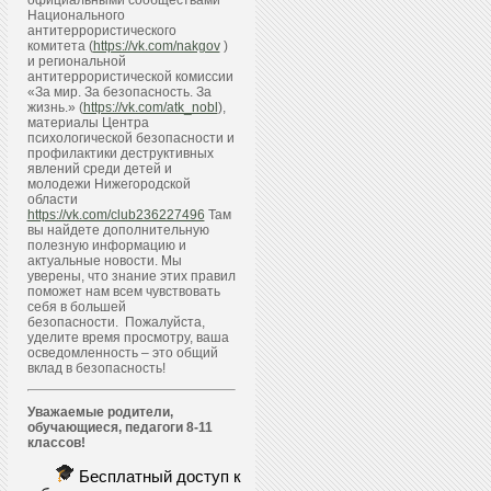
официальными сообществами
Национального
антитеррористического
комитета (
https://vk.com/nakgov
)
и региональной
антитеррористической комиссии
«За мир. За безопасность. За
жизнь.» (
https://vk.com/atk_nobl
),
материалы Центра
психологической безопасности и
профилактики деструктивных
явлений среди детей и
молодежи Нижегородской
области
https://vk.com/club236227496
Там
вы найдете дополнительную
полезную информацию и
актуальные новости. Мы
уверены, что знание этих правил
поможет нам всем чувствовать
себя в большей
безопасности. Пожалуйста,
уделите время просмотру, ваша
осведомленность – это общий
вклад в безопасность!
Уважаемые родители,
обучающиеся, педагоги 8-11
классов!
Бесплатный доступ к