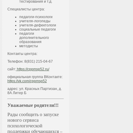
тестирования и т.д.
Специалисты центра:
педагоги-психологи
учителя-логопеды
учителя-дефектологи
социальные педагоги
педагоги
дополнительного
образования
методисты
Контакты центра:
Телефон: 8(831) 215-04-67
сайт:
https://cppmsp52.ru/
официальная группа ВКонтакте:
https://vk.com/cppmsp52
адрес: ул. Красных Партизан, д.
8А Литер Б
Уважаемые родители!!!
Рады сообщить о запуске
нового сервиса
психологической
поддержки обучающихся –