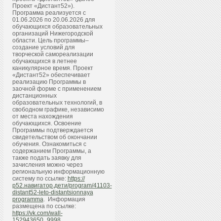
Проект «Дистант52»).
Программа реализуется с
01.06.2026 по 20.06.2026 для
обучающихся образовательных
организаций Нижегородской
области. Цель программы–
создание условий для
творческой самореализации
обучающихся в летнее
каникулярное время. Проект
«Дистант52» обеспечивает
реализацию Программы в
заочной форме с применением
дистанционных
образовательных технологий, в
свободном графике, независимо
от места нахождения
обучающихся. Освоение
Программы подтверждается
свидетельством об окончании
обучения. Ознакомиться с
содержанием Программы, а
также подать заявку для
зачисления можно через
региональную информационную
систему по ссылке:
https://
р52.навигатор.дети/program/41103-
distant52-leto-distantsionnaya
programma
. Информация
размещена по ссылке:
https://vk.com/wall-
152943650_9998