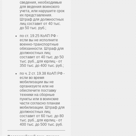
сведения, необходимые
для ведения воинского
учета, или нарушите срок
их представления.
Штраф для должностных
лиц составит от 40 тыс.
до 50 тыс. руб.;
по ст. 19.25 КоАП РФ -
если вы не исполните
военно-транспортные
обязанности. Штраф для
должностных лиц
составит от 40 тыс. до 50
тыс. руб., для юрлиц - от
350 тыс. до 400 тыс. руб.;
по ч. 2 ст. 19.38 КоАП РФ -
если во время
мобилизации вы не
организуете или не
обеспечите поставку
техники на сборные
пункты или в воинские
части согласно планам
мобилизации. Штраф для
должностных лиц
составит от 60 тыс. до 80
тыс. руб., для юрлиц - от
400 тыс. до 500 тыс. руб.