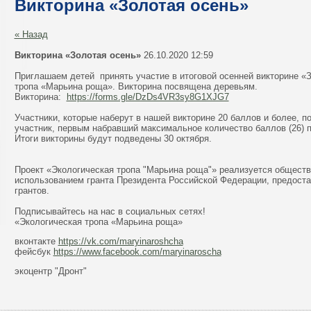
Викторина «Золотая осень»
« Назад
Викторина «Золотая осень»
26.10.2020 12:59
Приглашаем детей принять участие в итоговой осенней викторине «
тропа «Марьина роща». Викторина посвящена деревьям.
Викторина:
https://forms.gle/DzDs4VR3sy8G1XJG7
Участники, которые наберут в нашей викторине 20 баллов и более, п
участник, первым набравший максимальное количество баллов (26) п
Итоги викторины будут подведены 30 октября.
Проект «Экологическая тропа "Марьина роща"» реализуется обществ
использованием гранта Президента Российской Федерации, предост
грантов.
Подписывайтесь на нас в социальных сетях!
«Экологическая тропа «Марьина роща»
вконтакте
https://vk.com/maryinaroshcha
фейсбук
https://www.facebook.com/maryinaroscha
экоцентр "Дронт"