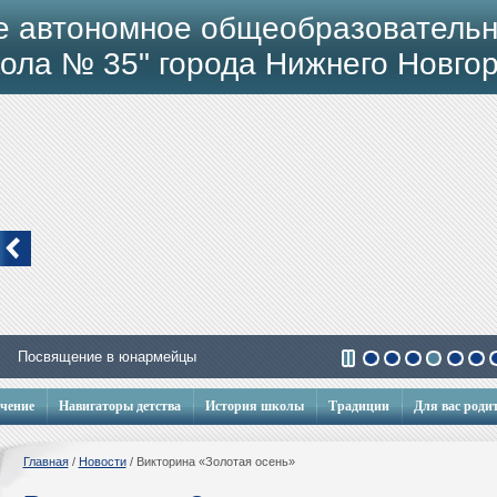
е автономное общеобразовательн
ола № 35" города Нижнего Новго
Посвящение в юнармейцы
учение
Навигаторы детства
История школы
Традиции
Для вас роди
Главная
/
Новости
/
Викторина «Золотая осень»