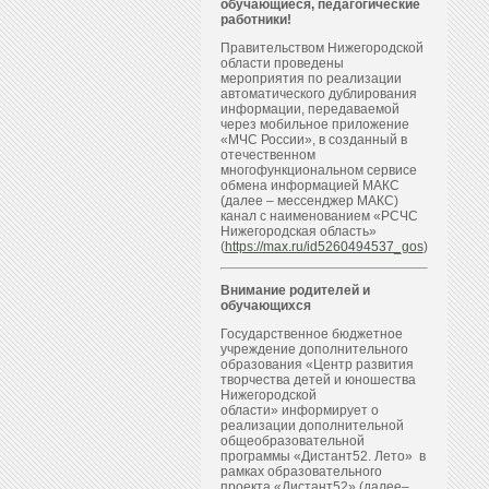
обучающиеся, педагогические
работники!
Правительством Нижегородской
области проведены
мероприятия по реализации
автоматического дублирования
информации, передаваемой
через мобильное приложение
«МЧС России», в созданный в
отечественном
многофункциональном сервисе
обмена информацией МАКС
(далее – мессенджер МАКС)
канал с наименованием «РСЧС
Нижегородская область»
(
https://max.ru/id5260494537_gos
)
Внимание родителей и
обучающихся
Государственное бюджетное
учреждение дополнительного
образования «Центр развития
творчества детей и юношества
Нижегородской
области» информирует о
реализации дополнительной
общеобразовательной
программы «Дистант52. Лето» в
рамках образовательного
проекта «Дистант52» (далее–