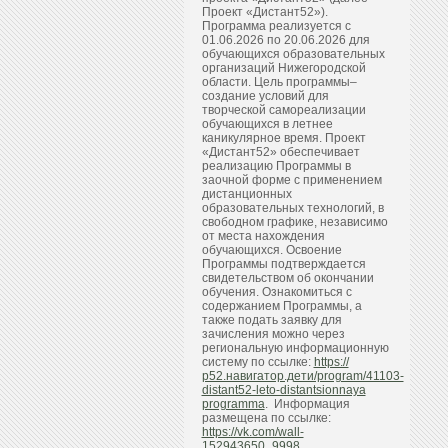
Проект «Дистант52»).
Программа реализуется с
01.06.2026 по 20.06.2026 для
обучающихся образовательных
организаций Нижегородской
области. Цель программы–
создание условий для
творческой самореализации
обучающихся в летнее
каникулярное время. Проект
«Дистант52» обеспечивает
реализацию Программы в
заочной форме с применением
дистанционных
образовательных технологий, в
свободном графике, независимо
от места нахождения
обучающихся. Освоение
Программы подтверждается
свидетельством об окончании
обучения. Ознакомиться с
содержанием Программы, а
также подать заявку для
зачисления можно через
региональную информационную
систему по ссылке:
https://
р52.навигатор.дети/program/41103-
distant52-leto-distantsionnaya
programma
. Информация
размещена по ссылке:
https://vk.com/wall-
152943650_9998