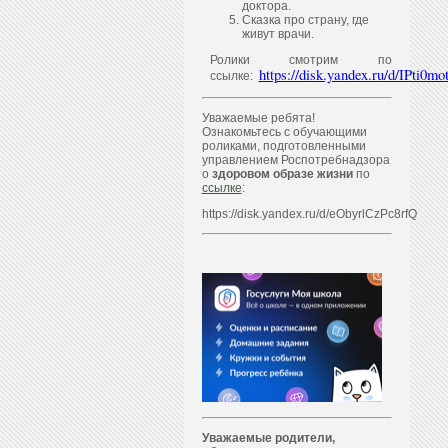
доктора.
Сказка про страну, где
живут врачи.
Ролики смотрим по
https://disk.yandex.ru/d/IPti
ссылке:
Уважаемые ребята!
Ознакомьтесь с обучающими
роликами, подготовленными
управлением Роспотребнадзора
о
здоровом образе жизни
по
ссылке
:
https://disk.yandex.ru/d/eObyrlCzPc8rfQ
Уважаем
ы
е родители,