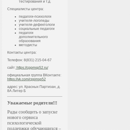
тестирования и т.д.
Специалисты центра:
педагоги-психологи
учителя-логопеды
учителя-дефектологи
социальные педагоги
педагоги
дополнительного
образования
методисты
Контакты центра:
Телефон: 8(831) 215-04-67
сайт:
https://cppmsp52.ru/
официальная группа ВКонтакте:
https://vk.com/cppmsp52
адрес: ул. Красных Партизан, д.
8А Литер Б
Уважаемые родители!!!
Рады сообщить о запуске
нового сервиса
психологической
поддержки обучающихся –