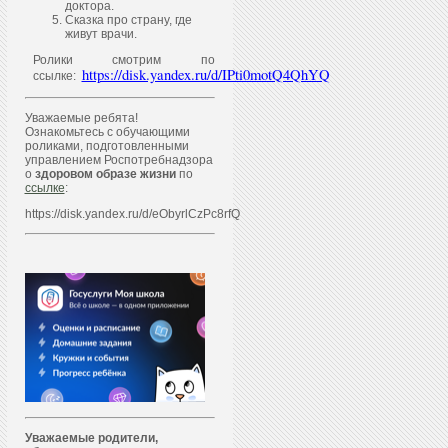
доктора.
Сказка про страну, где
живут врачи.
Ролики смотрим по
https://disk.yandex.ru/d/IPti0motQ4QhYQ
ссылке:
Уважаемые ребята!
Ознакомьтесь с обучающими
роликами, подготовленными
управлением Роспотребнадзора
о
здоровом образе жизни
по
ссылке
:
https://disk.yandex.ru/d/eObyrlCzPc8rfQ
Уважаем
ы
е родители,