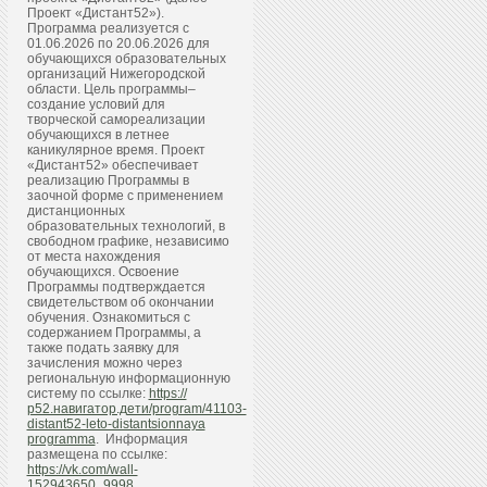
Проект «Дистант52»).
Программа реализуется с
01.06.2026 по 20.06.2026 для
обучающихся образовательных
организаций Нижегородской
области. Цель программы–
создание условий для
творческой самореализации
обучающихся в летнее
каникулярное время. Проект
«Дистант52» обеспечивает
реализацию Программы в
заочной форме с применением
дистанционных
образовательных технологий, в
свободном графике, независимо
от места нахождения
обучающихся. Освоение
Программы подтверждается
свидетельством об окончании
обучения. Ознакомиться с
содержанием Программы, а
также подать заявку для
зачисления можно через
региональную информационную
систему по ссылке:
https://
р52.навигатор.дети/program/41103-
distant52-leto-distantsionnaya
programma
. Информация
размещена по ссылке:
https://vk.com/wall-
152943650_9998