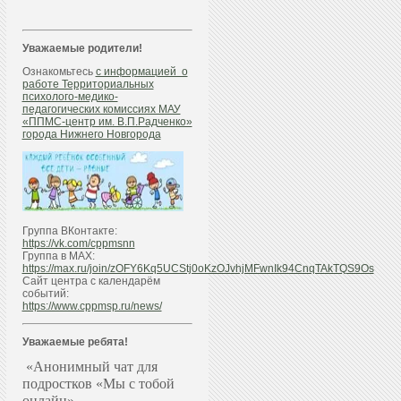
Уважаемые родители!
Ознакомьтесь
с информацией о
работе Территориальных
психолого-медико-
педагогических комиссиях МАУ
«ППМС-центр им. В.П.Радченко»
города Нижнего Новгорода
Группа ВКонтакте:
https://vk.com/cppmsnn
Группа в МАХ:
https://max.ru/join/zOFY6Kq5UCStj0oKzOJvhjMFwnIk94CnqTAkTQS9Os
Сайт центра с календарём
событий:
https://www.cppmsp.ru/news/
Уважаемые ребята!
«Анонимный чат для
подростков «Мы с тобой
онлайн»