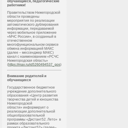
обучающиеся, педагогические
работники!
Правительством Нижегородской
области проведены
мероприятия по реализации
автоматического дублирования
информации, передаваемой
через мобильное приложение
«МЧС России», в созданный в
отечественном
многофункциональном сервисе
обмена информацией МАКС
(далее – мессенджер МАКС)
канал с наименованием «РСЧС
Нижегородская область»
(
https://max.ru/id5260494537_gos
)
Внимание родителей и
обучающихся
Государственное бюджетное
учреждение дополнительного
образования «Центр развития
творчества детей и юношества
Нижегородской
области» информирует о
реализации дополнительной
общеобразовательной
программы «Дистант52. Лето» в
рамках образовательного
проекта «Дистант52» (далее–