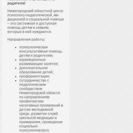
родители!
Нижегородский областной центр
пси­холо­го-пе­даго­гичес­кой, ме­
дицин­ской и со­ци­аль­ной по­мощи
– это системная и доступная
помощь детям и семьям,
которые в ней нуждаются.
Направления работы:
психологическая
консультативная помощь
детям и родителям;
коррекционные
развивающие занятия;
дополнительное
образование детей;
профориентация;
сотрудничество с
педагогическим
сообществом
Нижегородской области
по направлениям
профилактика
негативных проявлений в
детско-молодежной
среде, развитие служб
школьной медиации и
примирения, проведение
социально-
психологического