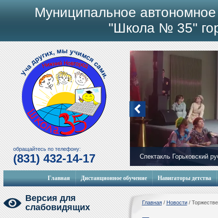
Муниципальное автономное
"Школа № 35" го
обращайтесь по телефону:
(831) 432-14-17
Спектакль Горьковский р
Мобильный городок
Главная
Дистанционное обучение
Навигаторы детства
Версия для
Главная
/
Новости
/
Торжестве
слабовидящих