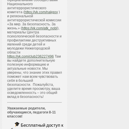
официальными сообществами
Национального
антитеррористического
комитета (
https://vk.com/nakgov
)
и региональной
антитеррористической комиссии
«За мир. За безопасность. За
жизнь.» (
https://vk.com/atk_nobl
),
материалы Центра
психологической безопасности и
профилактики деструктивных
явлений среди детей и
молодежи Нижегородской
области
https://vk.com/club236227496
Там
вы найдете дополнительную
полезную информацию и
актуальные новости. Мы
уверены, что знание этих правил
поможет нам всем чувствовать
себя в большей
безопасности. Пожалуйста,
уделите время просмотру, ваша
осведомленность – это общий
вклад в безопасность!
Уважаемые родители,
обучающиеся, педагоги 8-11
классов!
Бесплатный доступ к