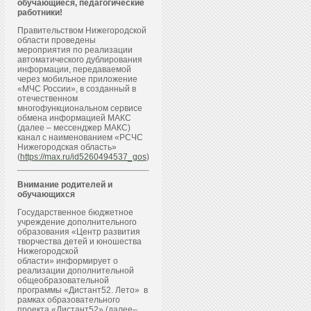
обучающиеся, педагогические
работники!
Правительством Нижегородской
области проведены
мероприятия по реализации
автоматического дублирования
информации, передаваемой
через мобильное приложение
«МЧС России», в созданный в
отечественном
многофункциональном сервисе
обмена информацией МАКС
(далее – мессенджер МАКС)
канал с наименованием «РСЧС
Нижегородская область»
(
https://max.ru/id5260494537_gos
)
Внимание родителей и
обучающихся
Государственное бюджетное
учреждение дополнительного
образования «Центр развития
творчества детей и юношества
Нижегородской
области» информирует о
реализации дополнительной
общеобразовательной
программы «Дистант52. Лето» в
рамках образовательного
проекта «Дистант52» (далее–