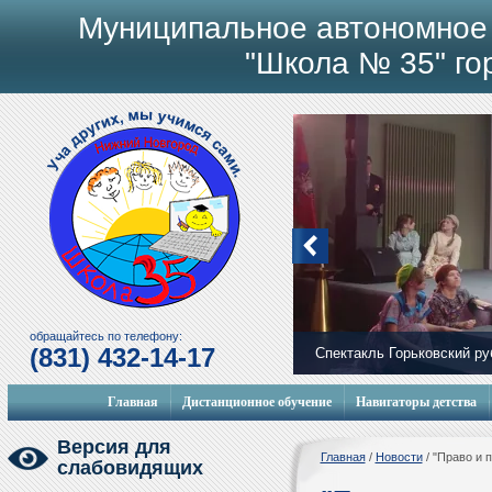
Муниципальное автономное
"Школа № 35" го
обращайтесь по телефону:
(831) 432-14-17
Мобильный городок
Главная
Дистанционное обучение
Навигаторы детства
Версия для
Главная
/
Новости
/
"Право и 
слабовидящих