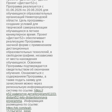
Проект «Дистант52»).
Программа реализуется с
01.06.2026 по 20.06.2026 для
обучающихся образовательных
организаций Нижегородской
области. Цель программы–
создание условий для
творческой самореализации
обучающихся в летнее
каникулярное время. Проект
«Дистант52» обеспечивает
реализацию Программы в
заочной форме с применением
дистанционных
образовательных технологий, в
свободном графике, независимо
от места нахождения
обучающихся. Освоение
Программы подтверждается
свидетельством об окончании
обучения. Ознакомиться с
содержанием Программы, а
также подать заявку для
зачисления можно через
региональную информационную
систему по ссылке:
https://
р52.навигатор.дети/program/41103-
distant52-leto-distantsionnaya
programma
. Информация
размещена по ссылке:
https://vk.com/wall-
152943650_9998