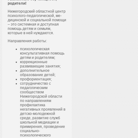
родители!
Нижегородский областной центр
пси­холо­го-пе­даго­гичес­кой, ме­
дицин­ской и со­ци­аль­ной по­мощи
– это системная и доступная
помощь детям и семьям,
которые в ней нуждаются.
Направления работы:
психологическая
консультативная помощь
детям и родителям;
коррекционные
развивающие занятия;
дополнительное
образование детей;
профориентация;
сотрудничество с
педагогическим
сообществом
Нижегородской области
по направлениям
профилактика
негативных проявлений в
детско-молодежной
среде, развитие служб
школьной медиации и
примирения, проведение
социально-
психологического