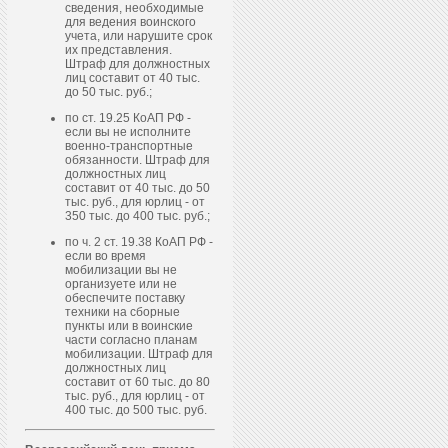
сведения, необходимые
для ведения воинского
учета, или нарушите срок
их представления.
Штраф для должностных
лиц составит от 40 тыс.
до 50 тыс. руб.;
по ст. 19.25 КоАП РФ -
если вы не исполните
военно-транспортные
обязанности. Штраф для
должностных лиц
составит от 40 тыс. до 50
тыс. руб., для юрлиц - от
350 тыс. до 400 тыс. руб.;
по ч. 2 ст. 19.38 КоАП РФ -
если во время
мобилизации вы не
организуете или не
обеспечите поставку
техники на сборные
пункты или в воинские
части согласно планам
мобилизации. Штраф для
должностных лиц
составит от 60 тыс. до 80
тыс. руб., для юрлиц - от
400 тыс. до 500 тыс. руб.