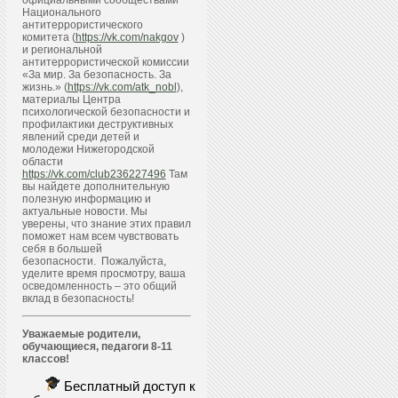
официальными сообществами
Национального
антитеррористического
комитета (
https://vk.com/nakgov
)
и региональной
антитеррористической комиссии
«За мир. За безопасность. За
жизнь.» (
https://vk.com/atk_nobl
),
материалы Центра
психологической безопасности и
профилактики деструктивных
явлений среди детей и
молодежи Нижегородской
области
https://vk.com/club236227496
Там
вы найдете дополнительную
полезную информацию и
актуальные новости. Мы
уверены, что знание этих правил
поможет нам всем чувствовать
себя в большей
безопасности. Пожалуйста,
уделите время просмотру, ваша
осведомленность – это общий
вклад в безопасность!
Уважаемые родители,
обучающиеся, педагоги 8-11
классов!
Бесплатный доступ к