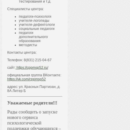
тестирования и т.д.
Специалисты центра:
педагоги-психологи
учителя-логопеды
учителя-дефектологи
социальные педагоги
педагоги
дополнительного
образования
методисты
Контакты центра:
Телефон: 8(831) 215-04-67
сайт:
https://cppmsp52.ru/
официальная группа ВКонтакте:
https://vk.com/cppmsp52
адрес: ул. Красных Партизан, д.
8А Литер Б
Уважаемые родители!!!
Рады сообщить о запуске
нового сервиса
психологической
поддержки обучающихся –