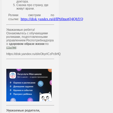
доктора.
Сказка про страну, где
живут врачи.
Ролики смотрим по
https://disk.yandex.ru/d/IPti0motQ4QhYQ
ссылке:
Уважаемые ребята!
Ознакомьтесь с обучающими
роликами, подготовленными
управлением Роспотребнадзора
о
здоровом образе жизни
по
ссылке
:
https://disk.yandex.ru/d/eObyrlCzPc8rfQ
Уважаем
ы
е родители,