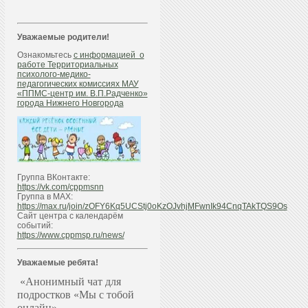
Уважаемые родители!
Ознакомьтесь
с информацией о
работе Территориальных
психолого-медико-
педагогических комиссиях МАУ
«ППМС-центр им. В.П.Радченко»
города Нижнего Новгорода
Группа ВКонтакте:
https://vk.com/cppmsnn
Группа в МАХ:
https://max.ru/join/zOFY6Kq5UCStj0oKzOJvhjMFwnIk94CnqTAkTQS9Os
Сайт центра с календарём
событий:
https://www.cppmsp.ru/news/
Уважаемые ребята!
«Анонимный чат для
подростков «Мы с тобой
онлайн»