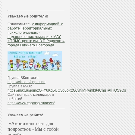
Уважаемые родители!
Ознакомьтесь
с информацией о
работе Территориальных
психолого-медико-
педагогических комиссиях МАУ
«ППМС-центр им. В.П.Радченко»
города Нижнего Новгорода
Группа ВКонтакте:
https://vk.com/cppmsnn
Группа в МАХ:
https://max.ru/join/zOFY6Kq5UCStj0oKzOJvhjMFwnIk94CnqTAkTQS9Os
Сайт центра с календарём
событий:
https://www.cppmsp.ru/news/
Уважаемые ребята!
«Анонимный чат для
подростков «Мы с тобой
онлайн»