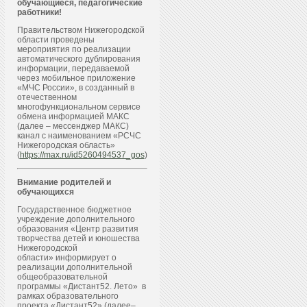
обучающиеся, педагогические
работники!
Правительством Нижегородской
области проведены
мероприятия по реализации
автоматического дублирования
информации, передаваемой
через мобильное приложение
«МЧС России», в созданный в
отечественном
многофункциональном сервисе
обмена информацией МАКС
(далее – мессенджер МАКС)
канал с наименованием «РСЧС
Нижегородская область»
(
https://max.ru/id5260494537_gos
)
Внимание родителей и
обучающихся
Государственное бюджетное
учреждение дополнительного
образования «Центр развития
творчества детей и юношества
Нижегородской
области» информирует о
реализации дополнительной
общеобразовательной
программы «Дистант52. Лето» в
рамках образовательного
проекта «Дистант52» (далее–