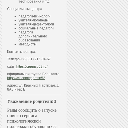
тестирования и т.д.
Специалисты центра:
педагоги-психологи
учителя-логопеды
учителя-дефектологи
социальные педагоги
педагоги
дополнительного
образования
методисты
Контакты центра:
Телефон: 8(831) 215-04-67
сайт:
https://cppmsp52.ru/
официальная группа ВКонтакте:
https://vk.com/cppmsp52
адрес: ул. Красных Партизан, д.
8А Литер Б
Уважаемые родители!!!
Рады сообщить о запуске
нового сервиса
психологической
поддержки обучающихся –