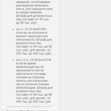
сведения, необходимые
для ведения воинского
учета, или нарушите срок
их представления.
Штраф для должностных
лиц составит от 40 тыс.
до 50 тыс. руб.;
по ст. 19.25 КоАП РФ -
если вы не исполните
военно-транспортные
обязанности. Штраф для
должностных лиц
составит от 40 тыс. до 50
тыс. руб., для юрлиц - от
350 тыс. до 400 тыс. руб.;
по ч. 2 ст. 19.38 КоАП РФ -
если во время
мобилизации вы не
организуете или не
обеспечите поставку
техники на сборные
пункты или в воинские
части согласно планам
мобилизации. Штраф для
должностных лиц
составит от 60 тыс. до 80
тыс. руб., для юрлиц - от
400 тыс. до 500 тыс. руб.