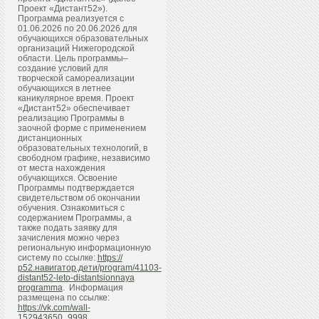
Проект «Дистант52»).
Программа реализуется с
01.06.2026 по 20.06.2026 для
обучающихся образовательных
организаций Нижегородской
области. Цель программы–
создание условий для
творческой самореализации
обучающихся в летнее
каникулярное время. Проект
«Дистант52» обеспечивает
реализацию Программы в
заочной форме с применением
дистанционных
образовательных технологий, в
свободном графике, независимо
от места нахождения
обучающихся. Освоение
Программы подтверждается
свидетельством об окончании
обучения. Ознакомиться с
содержанием Программы, а
также подать заявку для
зачисления можно через
региональную информационную
систему по ссылке:
https://
р52.навигатор.дети/program/41103-
distant52-leto-distantsionnaya
programma
. Информация
размещена по ссылке:
https://vk.com/wall-
152943650_9998