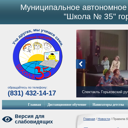
Муниципальное автономное
"Школа № 35" го
обращайтесь по телефону:
(831) 432-14-17
Спектакль Горьковский р
Мобильный городок
Главная
Дистанционное обучение
Навигаторы детства
Версия для
Главная
/
Новости
/
Правила б
слабовидящих