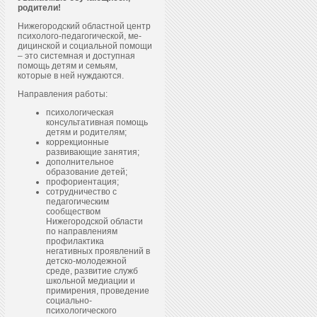
родители!
Нижегородский областной центр
пси­холо­го-пе­даго­гичес­кой, ме­
дицин­ской и со­ци­аль­ной по­мощи
– это системная и доступная
помощь детям и семьям,
которые в ней нуждаются.
Направления работы:
психологическая
консультативная помощь
детям и родителям;
коррекционные
развивающие занятия;
дополнительное
образование детей;
профориентация;
сотрудничество с
педагогическим
сообществом
Нижегородской области
по направлениям
профилактика
негативных проявлений в
детско-молодежной
среде, развитие служб
школьной медиации и
примирения, проведение
социально-
психологического