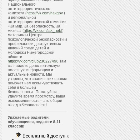
официальными сообществами
Национального
антитеррористического
комитета (
https://vk.com/nakgov
)
и региональной
антитеррористической комиссии
«За мир. За безопасность. За
жизнь.» (
https://vk.com/atk_nobl
),
материалы Центра
психологической безопасности и
профилактики деструктивных
явлений среди детей и
молодежи Нижегородской
области
https://vk.com/club236227496
Там
вы найдете дополнительную
полезную информацию и
актуальные новости. Мы
уверены, что знание этих правил
поможет нам всем чувствовать
себя в большей
безопасности. Пожалуйста,
уделите время просмотру, ваша
осведомленность – это общий
вклад в безопасность!
Уважаемые родители,
обучающиеся, педагоги 8-11
классов!
Бесплатный доступ к