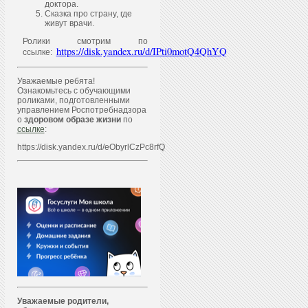
доктора.
Сказка про страну, где
живут врачи.
Ролики смотрим по
https://disk.yandex.ru/d/IPti0motQ4QhYQ
ссылке:
Уважаемые ребята!
Ознакомьтесь с обучающими
роликами, подготовленными
управлением Роспотребнадзора
о
здоровом образе жизни
по
ссылке
:
https://disk.yandex.ru/d/eObyrlCzPc8rfQ
Уважаем
ы
е родители,