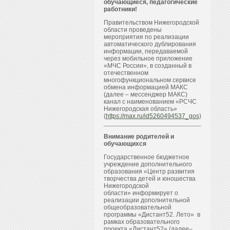
обучающиеся, педагогические
работники!
Правительством Нижегородской
области проведены
мероприятия по реализации
автоматического дублирования
информации, передаваемой
через мобильное приложение
«МЧС России», в созданный в
отечественном
многофункциональном сервисе
обмена информацией МАКС
(далее – мессенджер МАКС)
канал с наименованием «РСЧС
Нижегородская область»
(
https://max.ru/id5260494537_gos
)
Внимание родителей и
обучающихся
Государственное бюджетное
учреждение дополнительного
образования «Центр развития
творчества детей и юношества
Нижегородской
области» информирует о
реализации дополнительной
общеобразовательной
программы «Дистант52. Лето» в
рамках образовательного
проекта «Дистант52» (далее–