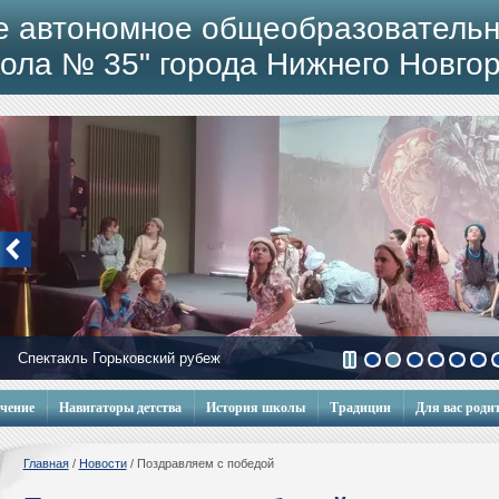
е автономное общеобразовательн
ола № 35" города Нижнего Новго
Спектакль Горьковский рубеж
учение
Навигаторы детства
История школы
Традиции
Для вас роди
Главная
/
Новости
/
Поздравляем с победой