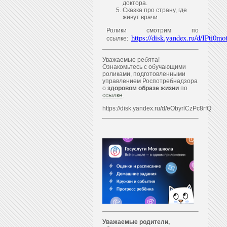
доктора.
Сказка про страну, где
живут врачи.
Ролики смотрим по
https://disk.yandex.ru/d/IPti
ссылке:
Уважаемые ребята!
Ознакомьтесь с обучающими
роликами, подготовленными
управлением Роспотребнадзора
о
здоровом образе жизни
по
ссылке
:
https://disk.yandex.ru/d/eObyrlCzPc8rfQ
Уважаем
ы
е родители,