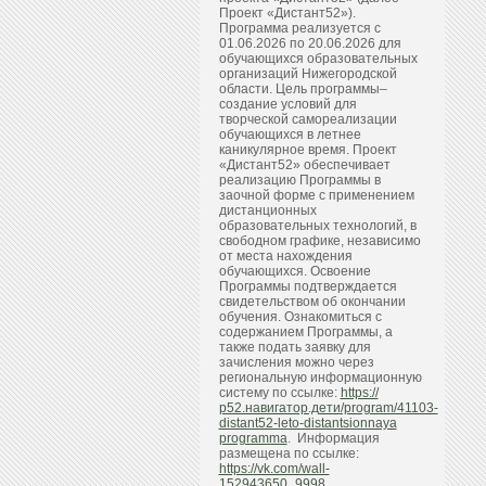
Проект «Дистант52»).
Программа реализуется с
01.06.2026 по 20.06.2026 для
обучающихся образовательных
организаций Нижегородской
области. Цель программы–
создание условий для
творческой самореализации
обучающихся в летнее
каникулярное время. Проект
«Дистант52» обеспечивает
реализацию Программы в
заочной форме с применением
дистанционных
образовательных технологий, в
свободном графике, независимо
от места нахождения
обучающихся. Освоение
Программы подтверждается
свидетельством об окончании
обучения. Ознакомиться с
содержанием Программы, а
также подать заявку для
зачисления можно через
региональную информационную
систему по ссылке:
https://
р52.навигатор.дети/program/41103-
distant52-leto-distantsionnaya
programma
. Информация
размещена по ссылке:
https://vk.com/wall-
152943650_9998