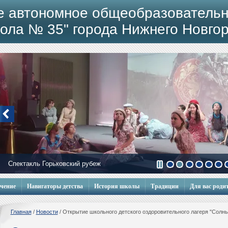
е автономное общеобразовательн
ола № 35" города Нижнего Новго
Спектакль Горьковский рубеж
учение
Навигаторы детства
История школы
Традиции
Для вас роди
Главная
/
Новости
/
Открытие школьного детского оздоровительного лагеря "Солн