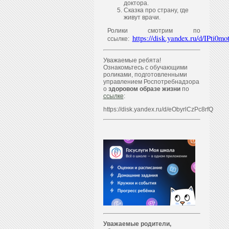
доктора.
Сказка про страну, где
живут врачи.
Ролики смотрим по
https://disk.yandex.ru/d/IPti
ссылке:
Уважаемые ребята!
Ознакомьтесь с обучающими
роликами, подготовленными
управлением Роспотребнадзора
о
здоровом образе жизни
по
ссылке
:
https://disk.yandex.ru/d/eObyrlCzPc8rfQ
Уважаем
ы
е родители,