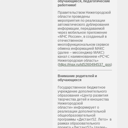
обучающиеся, педагогические
работники!
Правительством Нижегородской
области проведены
мероприятия по реализации
автоматического дублирования
информации, передаваемой
через мобильное приложение
«МЧС России», в созданный в
отечественном
многофункциональном сервисе
обмена информацией МАКС
(далее – мессенджер МАКС)
канал с наименованием «РСЧС
Нижегородская область»
(
https://max.ru/id5260494537_gos
)
Внимание родителей и
обучающихся
Государственное бюджетное
учреждение дополнительного
образования «Центр развития
творчества детей и юношества
Нижегородской
области» информирует о
реализации дополнительной
общеобразовательной
программы «Дистант52. Лето» в
рамках образовательного
проекта «Дистант52» (далее–