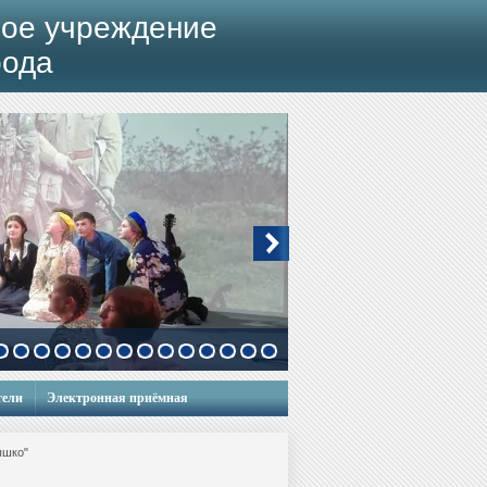
ое учреждение
рода
тели
Электронная приёмная
ышко"