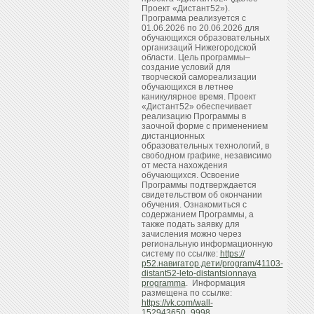
Проект «Дистант52»).
Программа реализуется с
01.06.2026 по 20.06.2026 для
обучающихся образовательных
организаций Нижегородской
области. Цель программы–
создание условий для
творческой самореализации
обучающихся в летнее
каникулярное время. Проект
«Дистант52» обеспечивает
реализацию Программы в
заочной форме с применением
дистанционных
образовательных технологий, в
свободном графике, независимо
от места нахождения
обучающихся. Освоение
Программы подтверждается
свидетельством об окончании
обучения. Ознакомиться с
содержанием Программы, а
также подать заявку для
зачисления можно через
региональную информационную
систему по ссылке:
https://
р52.навигатор.дети/program/41103-
distant52-leto-distantsionnaya
programma
. Информация
размещена по ссылке:
https://vk.com/wall-
152943650_9998