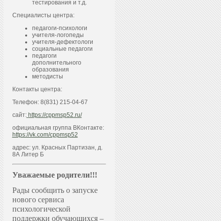
тестирования и т.д.
Специалисты центра:
педагоги-психологи
учителя-логопеды
учителя-дефектологи
социальные педагоги
педагоги
дополнительного
образования
методисты
Контакты центра:
Телефон: 8(831) 215-04-67
сайт:
https://cppmsp52.ru/
официальная группа ВКонтакте:
https://vk.com/cppmsp52
адрес: ул. Красных Партизан, д.
8А Литер Б
Уважаемые родители!!!
Рады сообщить о запуске
нового сервиса
психологической
поддержки обучающихся –