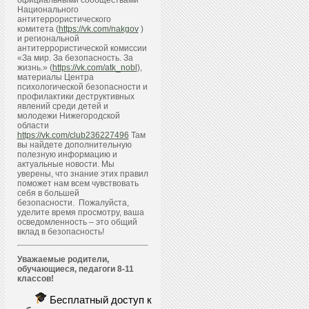
официальными сообществами
Национального
антитеррористического
комитета (
https://vk.com/nakgov
)
и региональной
антитеррористической комиссии
«За мир. За безопасность. За
жизнь.» (
https://vk.com/atk_nobl
),
материалы Центра
психологической безопасности и
профилактики деструктивных
явлений среди детей и
молодежи Нижегородской
области
https://vk.com/club236227496
Там
вы найдете дополнительную
полезную информацию и
актуальные новости. Мы
уверены, что знание этих правил
поможет нам всем чувствовать
себя в большей
безопасности. Пожалуйста,
уделите время просмотру, ваша
осведомленность – это общий
вклад в безопасность!
Уважаемые родители,
обучающиеся, педагоги 8-11
классов!
Бесплатный доступ к