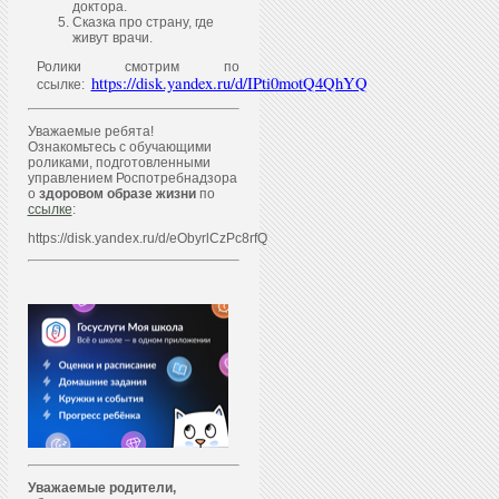
доктора.
Сказка про страну, где
живут врачи.
Ролики смотрим по
https://disk.yandex.ru/d/IPti0motQ4QhYQ
ссылке:
Уважаемые ребята!
Ознакомьтесь с обучающими
роликами, подготовленными
управлением Роспотребнадзора
о
здоровом образе жизни
по
ссылке
:
https://disk.yandex.ru/d/eObyrlCzPc8rfQ
Уважаем
ы
е родители,