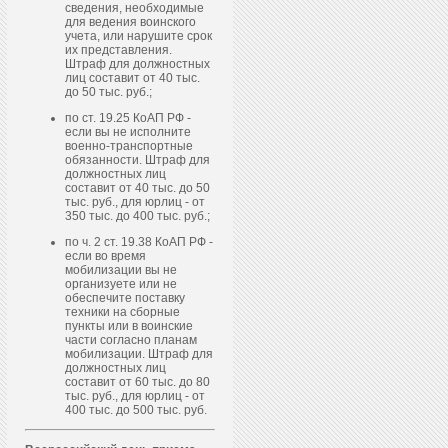
сведения, необходимые
для ведения воинского
учета, или нарушите срок
их представления.
Штраф для должностных
лиц составит от 40 тыс.
до 50 тыс. руб.;
по ст. 19.25 КоАП РФ -
если вы не исполните
военно-транспортные
обязанности. Штраф для
должностных лиц
составит от 40 тыс. до 50
тыс. руб., для юрлиц - от
350 тыс. до 400 тыс. руб.;
по ч. 2 ст. 19.38 КоАП РФ -
если во время
мобилизации вы не
организуете или не
обеспечите поставку
техники на сборные
пункты или в воинские
части согласно планам
мобилизации. Штраф для
должностных лиц
составит от 60 тыс. до 80
тыс. руб., для юрлиц - от
400 тыс. до 500 тыс. руб.