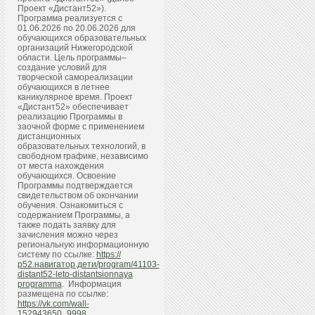
Проект «Дистант52»).
Программа реализуется с
01.06.2026 по 20.06.2026 для
обучающихся образовательных
организаций Нижегородской
области. Цель программы–
создание условий для
творческой самореализации
обучающихся в летнее
каникулярное время. Проект
«Дистант52» обеспечивает
реализацию Программы в
заочной форме с применением
дистанционных
образовательных технологий, в
свободном графике, независимо
от места нахождения
обучающихся. Освоение
Программы подтверждается
свидетельством об окончании
обучения. Ознакомиться с
содержанием Программы, а
также подать заявку для
зачисления можно через
региональную информационную
систему по ссылке:
https://
р52.навигатор.дети/program/41103-
distant52-leto-distantsionnaya
programma
. Информация
размещена по ссылке:
https://vk.com/wall-
152943650_9998