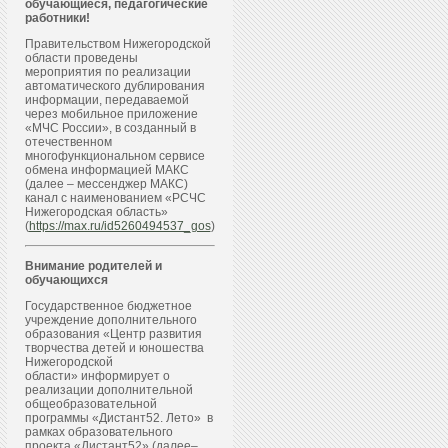
обучающиеся, педагогические
работники!
Правительством Нижегородской
области проведены
мероприятия по реализации
автоматического дублирования
информации, передаваемой
через мобильное приложение
«МЧС России», в созданный в
отечественном
многофункциональном сервисе
обмена информацией МАКС
(далее – мессенджер МАКС)
канал с наименованием «РСЧС
Нижегородская область»
(
https://max.ru/id5260494537_gos
)
Внимание родителей и
обучающихся
Государственное бюджетное
учреждение дополнительного
образования «Центр развития
творчества детей и юношества
Нижегородской
области» информирует о
реализации дополнительной
общеобразовательной
программы «Дистант52. Лето» в
рамках образовательного
проекта «Дистант52» (далее–