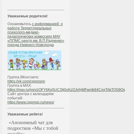
Уважаемые родители!
Ознакомьтесь
с информацией о
работе Территориальных
психолого-медико-
педагогических комиссиях МАУ
«ППМС-центр им. В.П.Радченко»
города Нижнего Новгорода
Группа ВКонтакте:
https://vk.com/cppmsnn
Группа в МАХ:
https://max.ru/join/zOFY6Kq5UCStj0oKzOJvhjMFwnIk94CnqTAkTQS9Os
Сайт центра с календарём
событий:
https://www.cppmsp.ru/news/
Уважаемые ребята!
«Анонимный чат для
подростков «Мы с тобой
онлайн»