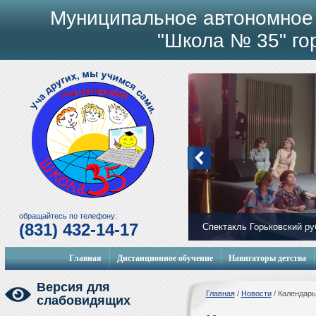
Муниципальное автономное
"Школа № 35" го
обращайтесь по телефону:
(831) 432-14-17
Спектакль Горьковский р
Главная
Дистанционное обучение
Навигаторы детства
Версия для
Главная
/
Новости
/
Календарь
слабовидящих