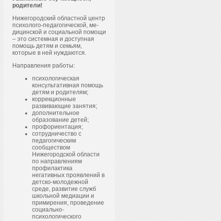
родители!
Нижегородский областной центр
пси­холо­го-пе­даго­гичес­кой, ме­
дицин­ской и со­ци­аль­ной по­мощи
– это системная и доступная
помощь детям и семьям,
которые в ней нуждаются.
Направления работы:
психологическая
консультативная помощь
детям и родителям;
коррекционные
развивающие занятия;
дополнительное
образование детей;
профориентация;
сотрудничество с
педагогическим
сообществом
Нижегородской области
по направлениям
профилактика
негативных проявлений в
детско-молодежной
среде, развитие служб
школьной медиации и
примирения, проведение
социально-
психологического