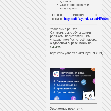
доктора.
Сказка про страну, где
живут врачи.
Ролики смотрим по
https://disk.yandex.ru/d/IPti
ссылке:
Уважаемые ребята!
Ознакомьтесь с обучающими
роликами, подготовленными
управлением Роспотребнадзора
о
здоровом образе жизни
по
ссылке
:
https://disk.yandex.ru/d/eObyrlCzPc8rfQ
Уважаем
ы
е родители,