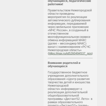
обучающиеся, педагогические
работники!
Правительством Нижегородской
области проведены
мероприятия по реализации
автоматического дублирования
информации, передаваемой
через мобильное приложение
«МЧС России», в созданный в
отечественном
многофункциональном сервисе
обмена информацией МАКС
(далее – мессенджер МАКС)
канал с наименованием «РСЧС
Нижегородская область»
(
https://max.ru/id5260494537_gos
)
Внимание родителей и
обучающихся
Государственное бюджетное
учреждение дополнительного
образования «Центр развития
творчества детей и юношества
Нижегородской
области» информирует о
реализации дополнительной
общеобразовательной
программы «Дистант52. Лето» в
рамках образовательного
проекта «Дистант52» (далее–