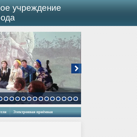
ое учреждение
рода
тели
Электронная приёмная