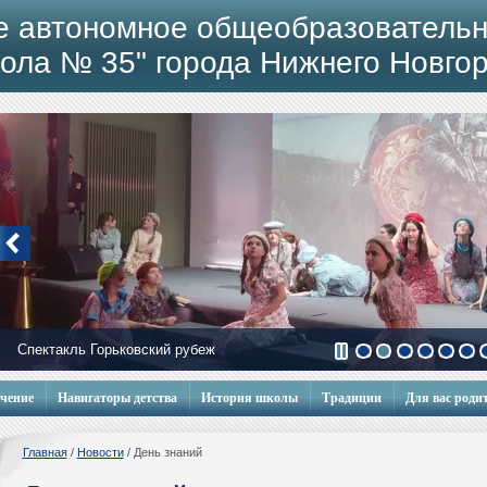
е автономное общеобразовательн
ола № 35" города Нижнего Новго
Спектакль Горьковский рубеж
Мобильный городок
учение
Навигаторы детства
История школы
Традиции
Для вас роди
Главная
/
Новости
/
День знаний