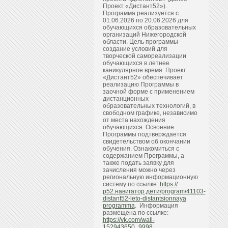
Проект «Дистант52»).
Программа реализуется с
01.06.2026 по 20.06.2026 для
обучающихся образовательных
организаций Нижегородской
области. Цель программы–
создание условий для
творческой самореализации
обучающихся в летнее
каникулярное время. Проект
«Дистант52» обеспечивает
реализацию Программы в
заочной форме с применением
дистанционных
образовательных технологий, в
свободном графике, независимо
от места нахождения
обучающихся. Освоение
Программы подтверждается
свидетельством об окончании
обучения. Ознакомиться с
содержанием Программы, а
также подать заявку для
зачисления можно через
региональную информационную
систему по ссылке:
https://
р52.навигатор.дети/program/41103-
distant52-leto-distantsionnaya
programma
. Информация
размещена по ссылке:
https://vk.com/wall-
152943650_9998