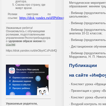
доктора.
Методическое мероприят
Сказка про страну, где
образования: меняем тра
живут врачи.
· Вебинар (продолжитель
Ролики смотрим по
школьников»;
https://disk.yandex.ru/d/IPti0motQ4QhYQ
ссылке:
· Вебинар (продолжитель
Уважаемые ребята!
· Вебинар (продолжитель
Ознакомьтесь с обучающими
анализа 10-11 классов;
роликами, подготовленными
управлением Роспотребнадзора
· Вебинар (продолжительн
о
здоровом образе жизни
по
ссылке
:
· Дистанционное обучени
https://disk.yandex.ru/d/eObyrlCzPc8rfQ
· Вебинар (продолжитель
Мордковича, Н. П. Никол
Публикации
на сайте «Инфо
· Конспект урока «Иррац
· Презентация к уроку «
· Конспект урока «Вычит
Уважаем
ы
е родители,
· Входной контроль по ма