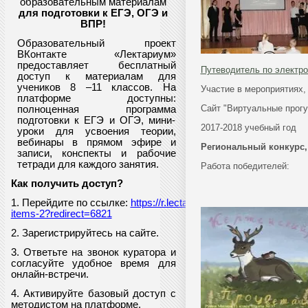
образовательным материалам
для подготовки к ЕГЭ, ОГЭ и
ВПР
!
Образовательный проект
ВКонтакте «Лектариум»
предоставляет
бесплатный
Путеводитель по электр
доступ к материалам для
учеников
8
–11 классов. На
Участие в мероприятиях
платформе доступны:
Сайт "Виртуальные прогу
полноценная программа
подготовки к ЕГЭ и ОГЭ, мини-
2017-2018 учебный год
уроки для усвоения теории,
вебинары в прямом эфире и
Региональный конкурс,
записи, конспекты и рабочие
тетради для каждого занятия.
Работа победителей:
Как получить доступ?
1. Перейдите по ссылке:
https://r.lectarium.ru/unlimited-
items-2?redirect=6821
2. Зарегистрируйтесь на сайте.
3. Ответьте на звонок куратора и
согласуйте удобное время для
онлайн-встречи.
4. Активируйте базовый доступ с
методистом на платформе.