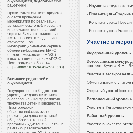
обучающиеся, педагогические
работники!
· Научно исследовательс
Правительством Нижегородской
· Презентация «Средние 
области проведены
мероприятия по реализации
· Конспект урока Первый 
автоматического дублирования
информации, передаваемой
· Конспект урока Умноже
через мобильное приложение
«МЧС России», в созданный в
Участие в меро
отечественном
многофункциональном сервисе
обмена информацией МАКС
Федеральный уровень
(далее – мессенджер МАКС)
канал с наименованием «РСЧС
Всероссийский конкурс д
Нижегородская область»
портале. Кучина В.Е.– Д
(
https://max.ru/id5260494537_gos
)
Участие в тестировании «
Внимание родителей и
Обмен опытом с учителя
обучающихся
Открытый урок «Проектор
Государственное бюджетное
учреждение дополнительного
Региональный уровень
образования «Центр развития
творчества детей и юношества
Участие в Региональной 
Нижегородской
области» информирует о
Районный уровень
реализации дополнительной
общеобразовательной
Участие в качестве эксп
программы «Дистант52. Лето» в
рамках образовательного
Участие в качестве эксп
проекта «Дистант52» (далее–