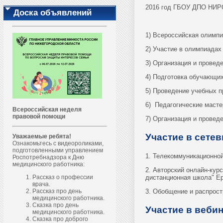
2016 год ГБОУ ДПО НИРО
Доска объявлений
1) Всероссийская олимпи
2) Участие в олимпиадах 
3) Организация и провед
4) Подготовка обучающих
5) Проведение учебных п
6) Педагогические масте
Всероссийская неделя
правовой помощи
7) Организация и провед
Участие в сетев
Уважаемые ребята!
Ознакомьтесь с видеороликами,
подготовленными управлением
1. Телекоммуникационной
Роспотребнадзора к Дню
медицинского работника:
2. Авторский онлайн-кур
дистанционная школа" Е
Рассказ о профессии
врача.
3. Обобщение и распростр
Рассказ про день
медицинского работника.
Сказка про день
Участие в веби
медицинского работника.
Сказка про доброго