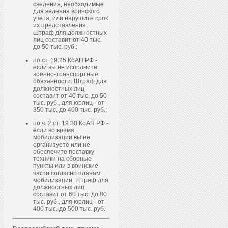
сведения, необходимые
для ведения воинского
учета, или нарушите срок
их представления.
Штраф для должностных
лиц составит от 40 тыс.
до 50 тыс. руб.;
по ст. 19.25 КоАП РФ -
если вы не исполните
военно-транспортные
обязанности. Штраф для
должностных лиц
составит от 40 тыс. до 50
тыс. руб., для юрлиц - от
350 тыс. до 400 тыс. руб.;
по ч. 2 ст. 19.38 КоАП РФ -
если во время
мобилизации вы не
организуете или не
обеспечите поставку
техники на сборные
пункты или в воинские
части согласно планам
мобилизации. Штраф для
должностных лиц
составит от 60 тыс. до 80
тыс. руб., для юрлиц - от
400 тыс. до 500 тыс. руб.