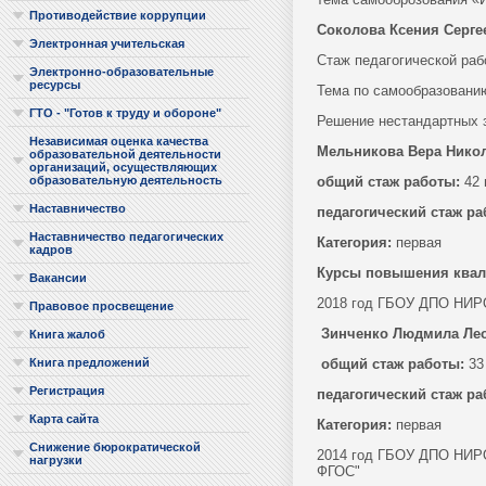
Противодействие коррупции
Соколова Ксения Серге
Электронная учительская
Стаж педагогической раб
Электронно-образовательные
ресурсы
Тема по самообразовани
ГТО - "Готов к труду и обороне"
Решение нестандартных з
Независимая оценка качества
Мельникова Вера Нико
образовательной деятельности
организаций, осуществляющих
общий стаж работы:
42 
образовательную деятельность
Наставничество
педагогический стаж р
Наставничество педагогических
Категория:
первая
кадров
Курсы повышения квал
Вакансии
2018 год ГБОУ ДПО НИРО
Правовое просвещение
Зинченко Людмила Ле
Книга жалоб
общий стаж работы:
33
Книга предложений
Регистрация
педагогический стаж ра
Карта сайта
Категория:
первая
Снижение бюрократической
2014 год ГБОУ ДПО НИРО
нагрузки
ФГОС"