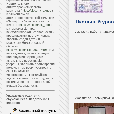
официальными сообществами
Национального
антитеррористического
комитета (
https://vk.com/nakgov
)
и региональной
антитеррористической комиссии
Школьный уров
«За мир. За безопасность. За
жизнь.» (
https://vk.com/atk_nobl
),
материалы Центра
Выставка работ учащихся
психологической безопасности и
профилактики деструктивных
явлений среди детей и
молодежи Нижегородской
области
https://vk.com/club236227496
Там
вы найдете дополнительную
полезную информацию и
актуальные новости. Мы
уверены, что знание этих правил
поможет нам всем чувствовать
себя в большей
безопасности. Пожалуйста,
уделите время просмотру, ваша
осведомленность – это общий
вклад в безопасность!
Уважаемые родители,
Участие во Всемирном Дн
обучающиеся, педагоги 8-11
классов!
Бесплатный доступ к