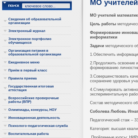
МО учителей
МО учителей математи
Сведения об образовательной
организации
Цель работы
методическ
Электронный журнал
Формирование инновац
информатики
Электронное портфолио
обучающихся
Задачи
методического об
Организация питания в
1.Обеспечить информаци
образовательной организации
Ежедневное меню
2.Продолжить освоение и
формированию личностны
Приём в первый класс
3.Совершенствовать каче
Правила приема
сохранение здоровья уч
Государственная итоговая
4.Стимулировать активно
аттестация
экспериментальную рабо
Всероссийские проверочные
работы (ВПР)
Состав методического об
Олимпиады, конкурсы, НОУ
Соболева Любовь Игна
Инновационная деятельность
Педагогический стаж – 33
Психолого-педагогическая служба
Категория: высшая квали
Воспитательная работа
Пройденные курсы: НИРО