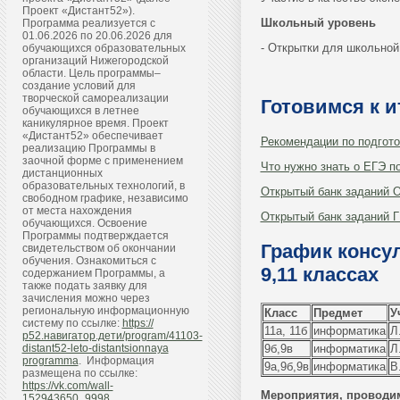
Проект «Дистант52»).
Школьный уровень
Программа реализуется с
01.06.2026 по 20.06.2026 для
- Открытки для школьной
обучающихся образовательных
организаций Нижегородской
области. Цель программы–
создание условий для
творческой самореализации
Готовимся к 
обучающихся в летнее
каникулярное время. Проект
«Дистант52» обеспечивает
Рекомендации по подгото
реализацию Программы в
заочной форме с применением
Что нужно знать о ЕГЭ п
дистанционных
образовательных технологий, в
Открытый банк заданий 
свободном графике, независимо
от места нахождения
Открытый банк заданий Г
обучающихся. Освоение
Программы подтверждается
График консул
свидетельством об окончании
обучения. Ознакомиться с
9,11 классах
содержанием Программы, а
также подать заявку для
зачисления можно через
региональную информационную
Класс
Предмет
У
систему по ссылке:
https://
11а, 11б
информатика
Л
р52.навигатор.дети/program/41103-
9б,9в
информатика
Л
distant52-leto-distantsionnaya
programma
. Информация
9а,9б,9в
информатика
В
размещена по ссылке:
https://vk.com/wall-
Мероприятия, проводи
152943650_9998