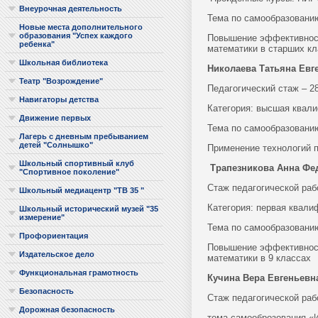
Внеурочная деятельность
Тема по самообразовани
Новые места дополнительного
образования "Успех каждого
Повышение эффективност
ребенка"
математики в старших кл
Школьная библиотека
Николаева Татьяна Евг
Театр "Возрождение"
Педагогический стаж – 2
Навигаторы детства
Категория: высшая квали
Движение первых
Тема по самообразовани
Лагерь с дневным пребыванием
детей "Солнышко"
Применение технологий п
Школьный спортивный клуб
Трапезникова Анна Фе
"Спортивное поколение"
Стаж педагогической раб
Школьный медиацентр "ТВ 35 "
Категория: первая квали
Школьный исторический музей "35
измерение"
Тема по самообразовани
Профориентация
Повышение эффективност
Издательское дело
математики в 9 классах
Функциональная грамотность
Кучина Вера Евгеньевн
Безопасность
Стаж педагогической раб
Дорожная безопасность
тема самооброзования «И