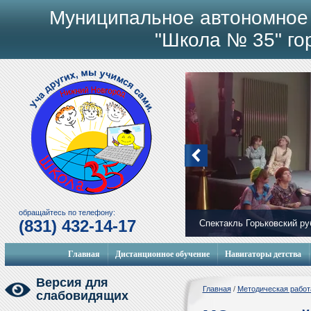
Муниципальное автономное
"Школа № 35" го
обращайтесь по телефону:
(831) 432-14-17
Спектакль Горьковский р
Мобильный городок
Главная
Дистанционное обучение
Навигаторы детства
Версия для
Главная
/
Методическая работ
слабовидящих