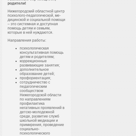
родители!
Нижегородский областной центр
пси­холо­го-пе­даго­гичес­кой, ме­
дицин­ской и со­ци­аль­ной по­мощи
– это системная и доступная
помощь детям и семьям,
которые в ней нуждаются.
Направления работы:
психологическая
консультативная помощь
детям и родителям;
коррекционные
развивающие занятия;
дополнительное
образование детей;
профориентация;
сотрудничество с
педагогическим
сообществом
Нижегородской области
по направлениям
профилактика
негативных проявлений в
детско-молодежной
среде, развитие служб
школьной медиации и
примирения, проведение
социально-
психологического