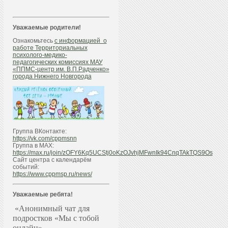
Уважаемые родители!
Ознакомьтесь
с информацией о
работе Территориальных
психолого-медико-
педагогических комиссиях МАУ
«ППМС-центр им. В.П.Радченко»
города Нижнего Новгорода
Группа ВКонтакте:
https://vk.com/cppmsnn
Группа в МАХ:
https://max.ru/join/zOFY6Kq5UCStj0oKzOJvhjMFwnIk94CnqTAkTQS9Os
Сайт центра с календарём
событий:
https://www.cppmsp.ru/news/
Уважаемые ребята!
«Анонимный чат для
подростков «Мы с тобой
онлайн»