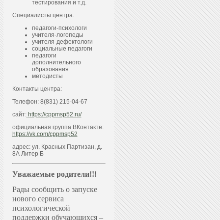
тестирования и т.д.
Специалисты центра:
педагоги-психологи
учителя-логопеды
учителя-дефектологи
социальные педагоги
педагоги
дополнительного
образования
методисты
Контакты центра:
Телефон: 8(831) 215-04-67
сайт:
https://cppmsp52.ru/
официальная группа ВКонтакте:
https://vk.com/cppmsp52
адрес: ул. Красных Партизан, д.
8А Литер Б
Уважаемые родители!!!
Рады сообщить о запуске
нового сервиса
психологической
поддержки обучающихся –