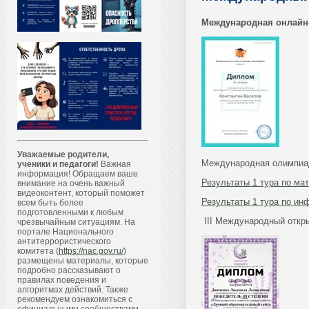
Международная онлайн-
Уважаемые родители,
Международная олимпиад
ученики и педагоги!
Важная
информация! Обращаем ваше
Результаты 1 тура по ма
внимание на очень важный
видеоконтент, который поможет
Результаты 1 тура по ин
всем быть более
подготовленными к любым
III Международный откр
чрезвычайным ситуациям. На
портале Национального
антитеррористического
комитета (
https://nac.gov.ru/
)
размещены материалы, которые
подробно рассказывают о
правилах поведения и
алгоритмах действий. Также
рекомендуем ознакомиться с