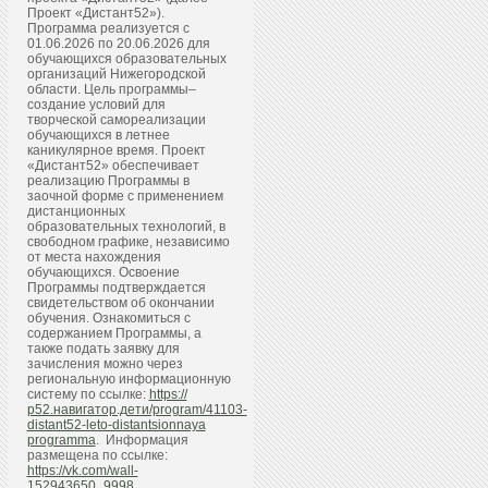
Проект «Дистант52»).
Программа реализуется с
01.06.2026 по 20.06.2026 для
обучающихся образовательных
организаций Нижегородской
области. Цель программы–
создание условий для
творческой самореализации
обучающихся в летнее
каникулярное время. Проект
«Дистант52» обеспечивает
реализацию Программы в
заочной форме с применением
дистанционных
образовательных технологий, в
свободном графике, независимо
от места нахождения
обучающихся. Освоение
Программы подтверждается
свидетельством об окончании
обучения. Ознакомиться с
содержанием Программы, а
также подать заявку для
зачисления можно через
региональную информационную
систему по ссылке:
https://
р52.навигатор.дети/program/41103-
distant52-leto-distantsionnaya
programma
. Информация
размещена по ссылке:
https://vk.com/wall-
152943650_9998