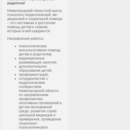
родители!
Нижегородский областной центр
пси­холо­го-пе­даго­гичес­кой, ме­
дицин­ской и со­ци­аль­ной по­мощи
– это системная и доступная
помощь детям и семьям,
которые в ней нуждаются.
Направления работы:
психологическая
консультативная помощь
детям и родителям;
коррекционные
развивающие занятия;
дополнительное
образование детей;
профориентация;
сотрудничество с
педагогическим
сообществом
Нижегородской области
по направлениям
профилактика
негативных проявлений в
детско-молодежной
среде, развитие служб
школьной медиации и
примирения, проведение
социально-
психологического