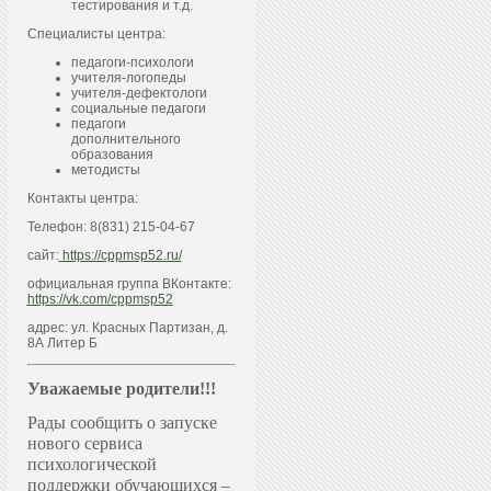
тестирования и т.д.
Специалисты центра:
педагоги-психологи
учителя-логопеды
учителя-дефектологи
социальные педагоги
педагоги
дополнительного
образования
методисты
Контакты центра:
Телефон: 8(831) 215-04-67
сайт:
https://cppmsp52.ru/
официальная группа ВКонтакте:
https://vk.com/cppmsp52
адрес: ул. Красных Партизан, д.
8А Литер Б
Уважаемые родители!!!
Рады сообщить о запуске
нового сервиса
психологической
поддержки обучающихся –