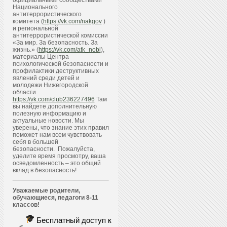
официальными сообществами
Национального
антитеррористического
комитета (
https://vk.com/nakgov
)
и региональной
антитеррористической комиссии
«За мир. За безопасность. За
жизнь.» (
https://vk.com/atk_nobl
),
материалы Центра
психологической безопасности и
профилактики деструктивных
явлений среди детей и
молодежи Нижегородской
области
https://vk.com/club236227496
Там
вы найдете дополнительную
полезную информацию и
актуальные новости. Мы
уверены, что знание этих правил
поможет нам всем чувствовать
себя в большей
безопасности. Пожалуйста,
уделите время просмотру, ваша
осведомленность – это общий
вклад в безопасность!
Уважаемые родители,
обучающиеся, педагоги 8-11
классов!
Бесплатный доступ к