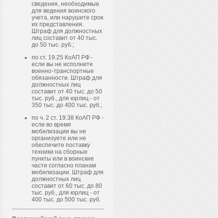
сведения, необходимые
для ведения воинского
учета, или нарушите срок
их представления.
Штраф для должностных
лиц составит от 40 тыс.
до 50 тыс. руб.;
по ст. 19.25 КоАП РФ -
если вы не исполните
военно-транспортные
обязанности. Штраф для
должностных лиц
составит от 40 тыс. до 50
тыс. руб., для юрлиц - от
350 тыс. до 400 тыс. руб.;
по ч. 2 ст. 19.38 КоАП РФ -
если во время
мобилизации вы не
организуете или не
обеспечите поставку
техники на сборные
пункты или в воинские
части согласно планам
мобилизации. Штраф для
должностных лиц
составит от 60 тыс. до 80
тыс. руб., для юрлиц - от
400 тыс. до 500 тыс. руб.