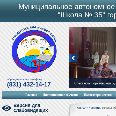
Муниципальное автономное
"Школа № 35" го
обращайтесь по телефону:
(831) 432-14-17
Спектакль Горьковский р
Главная
Дистанционное обучение
Навигаторы детства
Версия для
Главная
/
Новости
/
Последний
слабовидящих