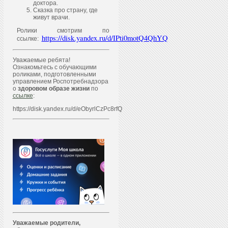
доктора.
Сказка про страну, где
живут врачи.
Ролики смотрим по
https://disk.yandex.ru/d/IPti0motQ4QhYQ
ссылке:
Уважаемые ребята!
Ознакомьтесь с обучающими
роликами, подготовленными
управлением Роспотребнадзора
о
здоровом образе жизни
по
ссылке
:
https://disk.yandex.ru/d/eObyrlCzPc8rfQ
Уважаем
ы
е родители,