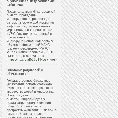
обучающиеся, педагогические
работники!
Правительством Нижегородской
области проведены
мероприятия по реализации
автоматического дублирования
информации, передаваемой
через мобильное приложение
«МЧС России», в созданный в
отечественном
многофункциональном сервисе
обмена информацией МАКС
(далее – мессенджер МАКС)
канал с наименованием «РСЧС
Нижегородская область»
(
https://max.ru/id5260494537_gos
)
Внимание родителей и
обучающихся
Государственное бюджетное
учреждение дополнительного
образования «Центр развития
творчества детей и юношества
Нижегородской
области» информирует о
реализации дополнительной
общеобразовательной
программы «Дистант52. Лето» в
рамках образовательного
проекта «Дистант52» (далее–