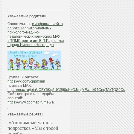
Уважаемые родители!
Ознакомьтесь
с информацией о
работе Территориальных
психолого-медико-
педагогических комиссиях МАУ
«ППМС-центр им. В.П.Радченко»
города Нижнего Новгорода
Группа ВКонтакте:
https://vk.com/cppmsnn
Группа в МАХ:
https://max.ru/join/zOFY6Kq5UCStj0oKzOJvhjMFwnIk94CnqTAkTQS9Os
Сайт центра с календарём
событий:
https://www.cppmsp.ru/news/
Уважаемые ребята!
«Анонимный чат для
подростков «Мы с тобой
онлайн»