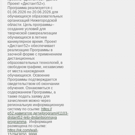
Проект «Дистант52»).
Программа реализуется с
01.06.2026 по 20.06.2026 для
обучающихся образовательных
организаций Нижегородской
области. Цель программы–
создание условий для
творческой самореализации
обучающихся в летнее
каникулярное время. Проект
«Дистант52» обеспечивает
реализацию Программы в
заочной форме с применением
дистанционных
образовательных технологий, в
свободном графике, независимо
от места нахождения
обучающихся. Освоение
Программы подтверждается
свидетельством об окончании
обучения. Ознакомиться с
содержанием Программы, а
также подать заявку для
зачисления можно через
региональную информационную
систему по ссылке:
https://
р52.навигатор.дети/program/41103-
distant52-leto-distantsionnaya
programma
. Информация
размещена по ссылке:
https://vk.com/wall-
152943650_9998