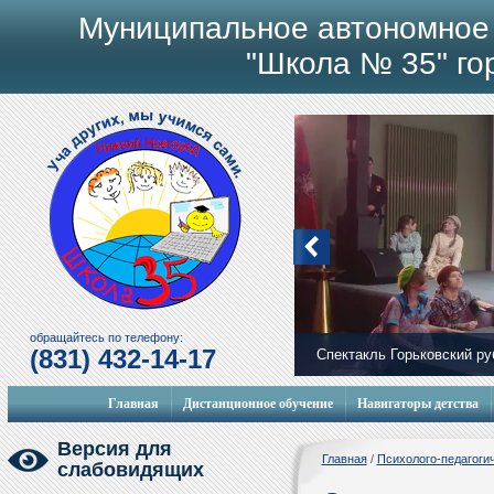
Муниципальное автономное
"Школа № 35" го
обращайтесь по телефону:
(831) 432-14-17
Спектакль Горьковский р
Мобильный городок
Главная
Дистанционное обучение
Навигаторы детства
Версия для
Главная
/
Психолого-педагоги
слабовидящих