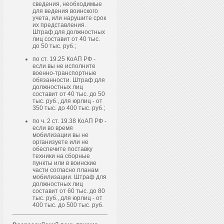
сведения, необходимые
для ведения воинского
учета, или нарушите срок
их представления.
Штраф для должностных
лиц составит от 40 тыс.
до 50 тыс. руб.;
по ст. 19.25 КоАП РФ -
если вы не исполните
военно-транспортные
обязанности. Штраф для
должностных лиц
составит от 40 тыс. до 50
тыс. руб., для юрлиц - от
350 тыс. до 400 тыс. руб.;
по ч. 2 ст. 19.38 КоАП РФ -
если во время
мобилизации вы не
организуете или не
обеспечите поставку
техники на сборные
пункты или в воинские
части согласно планам
мобилизации. Штраф для
должностных лиц
составит от 60 тыс. до 80
тыс. руб., для юрлиц - от
400 тыс. до 500 тыс. руб.