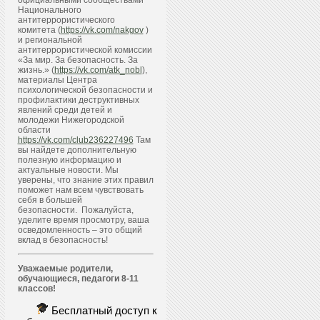
официальными сообществами
Национального
антитеррористического
комитета (
https://vk.com/nakgov
)
и региональной
антитеррористической комиссии
«За мир. За безопасность. За
жизнь.» (
https://vk.com/atk_nobl
),
материалы Центра
психологической безопасности и
профилактики деструктивных
явлений среди детей и
молодежи Нижегородской
области
https://vk.com/club236227496
Там
вы найдете дополнительную
полезную информацию и
актуальные новости. Мы
уверены, что знание этих правил
поможет нам всем чувствовать
себя в большей
безопасности. Пожалуйста,
уделите время просмотру, ваша
осведомленность – это общий
вклад в безопасность!
Уважаемые родители,
обучающиеся, педагоги 8-11
классов!
Бесплатный доступ к