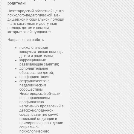
родители!
Нижегородский областной центр
пси­холо­го-пе­даго­гичес­кой, ме­
дицин­ской и со­ци­аль­ной по­мощи
– это системная и доступная
помощь детям и семьям,
которые в ней нуждаются.
Направления работы:
психологическая
консультативная помощь
детям и родителям;
коррекционные
развивающие занятия;
дополнительное
образование детей;
профориентация;
сотрудничество с
педагогическим
сообществом
Нижегородской области
по направлениям
профилактика
негативных проявлений в
детско-молодежной
среде, развитие служб
школьной медиации и
примирения, проведение
социально-
психологического