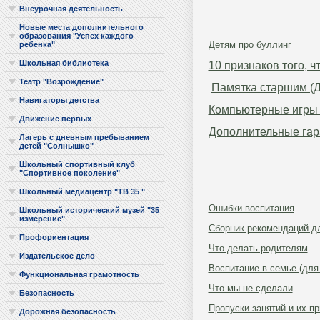
Внеурочная деятельность
Новые места дополнительного
образования "Успех каждого
Детям про буллинг
ребенка"
Школьная библиотека
10 признаков того, ч
Театр "Возрождение"
Памятка старшим (Д
Навигаторы детства
Компьютерные игры 
Движение первых
Дополнительные гар
Лагерь с дневным пребыванием
детей "Солнышко"
Школьный спортивный клуб
"Спортивное поколение"
Школьный медиацентр "ТВ 35 "
Ошибки воспитания
Школьный исторический музей "35
измерение"
Сборник рекомендаций д
Профориентация
Что делать родителям
Издательское дело
Воспитание в семье (для
Функциональная грамотность
Что мы не сделали
Безопасность
Пропуски занятий и их п
Дорожная безопасность