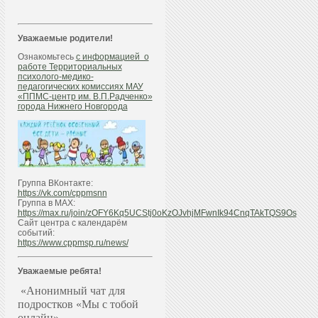
Уважаемые родители!
Ознакомьтесь
с информацией о
работе Территориальных
психолого-медико-
педагогических комиссиях МАУ
«ППМС-центр им. В.П.Радченко»
города Нижнего Новгорода
Группа ВКонтакте:
https://vk.com/cppmsnn
Группа в МАХ:
https://max.ru/join/zOFY6Kq5UCStj0oKzOJvhjMFwnIk94CnqTAkTQS9Os
Сайт центра с календарём
событий:
https://www.cppmsp.ru/news/
Уважаемые ребята!
«Анонимный чат для
подростков «Мы с тобой
онлайн»