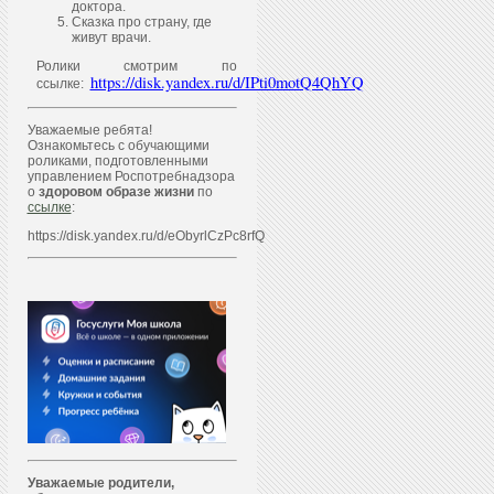
доктора.
Сказка про страну, где
живут врачи.
Ролики смотрим по
https://disk.yandex.ru/d/IPti0motQ4QhYQ
ссылке:
Уважаемые ребята!
Ознакомьтесь с обучающими
роликами, подготовленными
управлением Роспотребнадзора
о
здоровом образе жизни
по
ссылке
:
https://disk.yandex.ru/d/eObyrlCzPc8rfQ
Уважаем
ы
е родители,