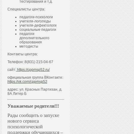
тестирования и т.д.
Специалисты центра:
педагоги-психологи
учителя-логопеды
учителя-дефектологи
социальные педагоги
педагоги
дополнительного
образования
методисты
Контакты центра:
Телефон: 8(831) 215-04-67
сайт:
https://cppmsp52.ru/
официальная группа ВКонтакте:
https://vk.com/cppmsp52
адрес: ул. Красных Партизан, д.
8А Литер Б
Уважаемые родители!!!
Рады сообщить о запуске
нового сервиса
психологической
поддержки обучающихся –