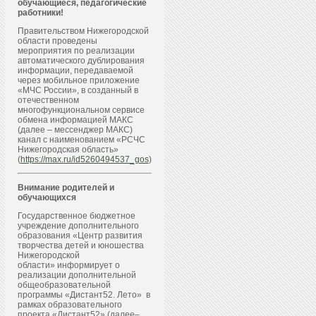
обучающиеся, педагогические
работники!
Правительством Нижегородской
области проведены
мероприятия по реализации
автоматического дублирования
информации, передаваемой
через мобильное приложение
«МЧС России», в созданный в
отечественном
многофункциональном сервисе
обмена информацией МАКС
(далее – мессенджер МАКС)
канал с наименованием «РСЧС
Нижегородская область»
(
https://max.ru/id5260494537_gos
)
Внимание родителей и
обучающихся
Государственное бюджетное
учреждение дополнительного
образования «Центр развития
творчества детей и юношества
Нижегородской
области» информирует о
реализации дополнительной
общеобразовательной
программы «Дистант52. Лето» в
рамках образовательного
проекта «Дистант52» (далее–