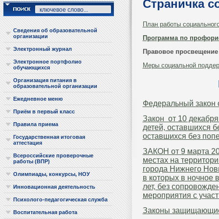
Страничка с
План работы социального 
Сведения об образовательной
организации
Программа по профори
Электронный журнал
Правовое просвещение
Электронное портфолио
Меры социальной поддер
обучающихся
Организация питания в
образовательной организации
Ежедневное меню
Федеральный закон о
Приём в первый класс
Закон от 10 декабря
Правила приема
детей, оставшихся бе
оставшихся без попе
Государственная итоговая
аттестация
ЗАКОН от 9 марта 2
Всероссийские проверочные
местах на территори
работы (ВПР)
города Нижнего Новг
Олимпиады, конкурсы, НОУ
в которых в ночное 
лет, без сопровожде
Инновационная деятельность
мероприятия с участ
Психолого-педагогическая служба
Законы защищающие
Воспитательная работа