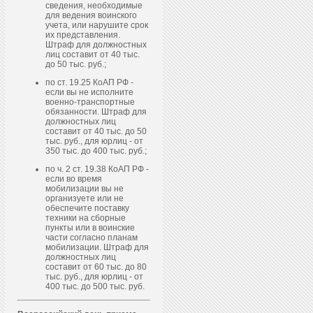
сведения, необходимые
для ведения воинского
учета, или нарушите срок
их представления.
Штраф для должностных
лиц составит от 40 тыс.
до 50 тыс. руб.;
по ст. 19.25 КоАП РФ -
если вы не исполните
военно-транспортные
обязанности. Штраф для
должностных лиц
составит от 40 тыс. до 50
тыс. руб., для юрлиц - от
350 тыс. до 400 тыс. руб.;
по ч. 2 ст. 19.38 КоАП РФ -
если во время
мобилизации вы не
организуете или не
обеспечите поставку
техники на сборные
пункты или в воинские
части согласно планам
мобилизации. Штраф для
должностных лиц
составит от 60 тыс. до 80
тыс. руб., для юрлиц - от
400 тыс. до 500 тыс. руб.