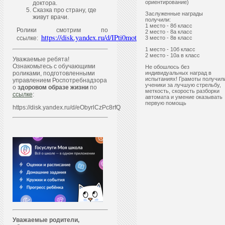
ориентирование)
доктора.
Сказка про страну, где
Заслуженные награды
живут врачи.
получили:
1 место - 8б класс
Ролики смотрим по
2 место - 8а класс
https://disk.yandex.ru/d/IPti0motQ4QhYQ
ссылке:
3 место - 8в класс
1 место - 10б класс
2 место - 10а в класс
Уважаемые ребята!
Ознакомьтесь с обучающими
Не обошлось без
роликами, подготовленными
индивидуальных наград в
испытаниях! Грамоты получил
управлением Роспотребнадзора
ученики за лучшую стрельбу,
о
здоровом образе жизни
по
меткость, скорость разборки
ссылке
:
автомата и умение оказывать
первую помощь
https://disk.yandex.ru/d/eObyrlCzPc8rfQ
Уважаем
ы
е родители,