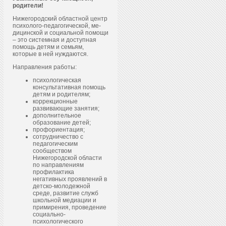
родители!
Нижегородский областной центр
пси­холо­го-пе­даго­гичес­кой, ме­
дицин­ской и со­ци­аль­ной по­мощи
– это системная и доступная
помощь детям и семьям,
которые в ней нуждаются.
Направления работы:
психологическая
консультативная помощь
детям и родителям;
коррекционные
развивающие занятия;
дополнительное
образование детей;
профориентация;
сотрудничество с
педагогическим
сообществом
Нижегородской области
по направлениям
профилактика
негативных проявлений в
детско-молодежной
среде, развитие служб
школьной медиации и
примирения, проведение
социально-
психологического