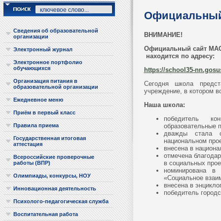
Официальный
Сведения об образовательной
ВНИМАНИЕ!
организации
Официальный сайт МАО
Электронный журнал
находится по адресу:
Электронное портфолио
обучающихся
https://school35-nn.gosus
Организация питания в
Сегодня школа предст
образовательной организации
учреждение, в котором в
Ежедневное меню
Наша школа:
Приём в первый класс
победитель кон
Правила приема
образовательные 
дважды стала о
Государственная итоговая
национальном про
аттестация
внесена в национ
отмечена благода
Всероссийские проверочные
в социальных прое
работы (ВПР)
номинирована в 
Олимпиады, конкурсы, НОУ
«Социальное вза
внесена в энцикл
Инновационная деятельность
победитель городс
Психолого-педагогическая служба
Воспитательная работа