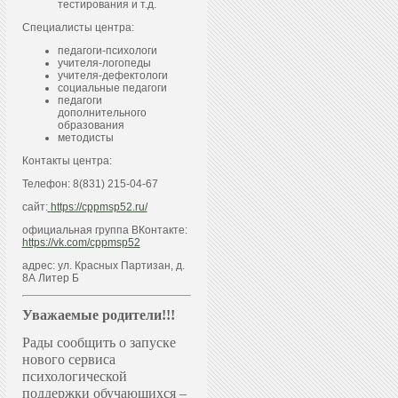
тестирования и т.д.
Специалисты центра:
педагоги-психологи
учителя-логопеды
учителя-дефектологи
социальные педагоги
педагоги
дополнительного
образования
методисты
Контакты центра:
Телефон: 8(831) 215-04-67
сайт:
https://cppmsp52.ru/
официальная группа ВКонтакте:
https://vk.com/cppmsp52
адрес: ул. Красных Партизан, д.
8А Литер Б
Уважаемые родители!!!
Рады сообщить о запуске
нового сервиса
психологической
поддержки обучающихся –