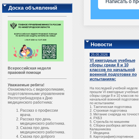
Написать о п
Доска объявлений
Новости
25.05.2026
VI ежегодные учебные
сборы среди 8 и 10
Всероссийская неделя
классов по начальной
правовой помощи
военной подготовке по
испытаниям:
Уважаемые ребята!
На последней учебной неделе
Ознакомьтесь с видеороликами,
прошли VI ежегодные учебные
подготовленными управлением
сборы среди 8 и 10 классов по
Роспотребнадзора к Дню
начальной военной подготовке
медицинского работника:
по испытаниям:
1. Тактическая подготовка
Рассказ о профессии
2. Строевая подготовка
3. Метание снаряда на точнос
врача.
4. РХБЗ
Рассказ про день
5. Стрельба по мишеням
медицинского работника.
6. Сборка-разборка автомата
Сказка про день
Калашникова
медицинского работника.
7. Медицина
Сказка про доброго
8. Картография(спортивное