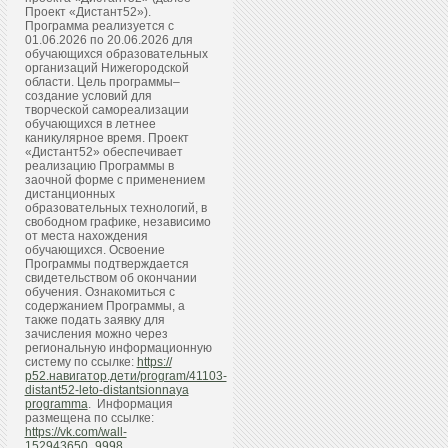
Проект «Дистант52»).
Программа реализуется с
01.06.2026 по 20.06.2026 для
обучающихся образовательных
организаций Нижегородской
области. Цель программы–
создание условий для
творческой самореализации
обучающихся в летнее
каникулярное время. Проект
«Дистант52» обеспечивает
реализацию Программы в
заочной форме с применением
дистанционных
образовательных технологий, в
свободном графике, независимо
от места нахождения
обучающихся. Освоение
Программы подтверждается
свидетельством об окончании
обучения. Ознакомиться с
содержанием Программы, а
также подать заявку для
зачисления можно через
региональную информационную
систему по ссылке:
https://
р52.навигатор.дети/program/41103-
distant52-leto-distantsionnaya
programma
. Информация
размещена по ссылке:
https://vk.com/wall-
152943650_9998