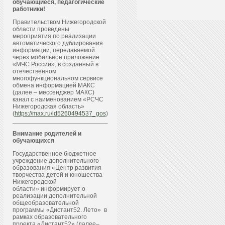
обучающиеся, педагогические
работники!
Правительством Нижегородской
области проведены
мероприятия по реализации
автоматического дублирования
информации, передаваемой
через мобильное приложение
«МЧС России», в созданный в
отечественном
многофункциональном сервисе
обмена информацией МАКС
(далее – мессенджер МАКС)
канал с наименованием «РСЧС
Нижегородская область»
(
https://max.ru/id5260494537_gos
)
Внимание родителей и
обучающихся
Государственное бюджетное
учреждение дополнительного
образования «Центр развития
творчества детей и юношества
Нижегородской
области» информирует о
реализации дополнительной
общеобразовательной
программы «Дистант52. Лето» в
рамках образовательного
проекта «Дистант52» (далее–