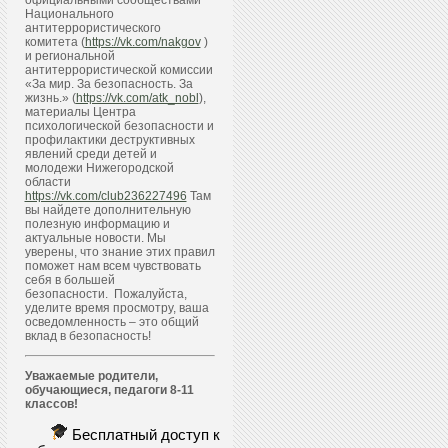
официальными сообществами
Национального
антитеррористического
комитета (
https://vk.com/nakgov
)
и региональной
антитеррористической комиссии
«За мир. За безопасность. За
жизнь.» (
https://vk.com/atk_nobl
),
материалы Центра
психологической безопасности и
профилактики деструктивных
явлений среди детей и
молодежи Нижегородской
области
https://vk.com/club236227496
Там
вы найдете дополнительную
полезную информацию и
актуальные новости. Мы
уверены, что знание этих правил
поможет нам всем чувствовать
себя в большей
безопасности. Пожалуйста,
уделите время просмотру, ваша
осведомленность – это общий
вклад в безопасность!
Уважаемые родители,
обучающиеся, педагоги 8-11
классов!
Бесплатный доступ к