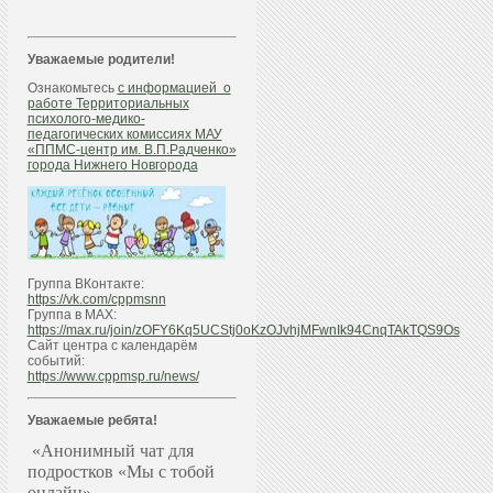
Уважаемые родители!
Ознакомьтесь
с информацией о
работе Территориальных
психолого-медико-
педагогических комиссиях МАУ
«ППМС-центр им. В.П.Радченко»
города Нижнего Новгорода
Группа ВКонтакте:
https://vk.com/cppmsnn
Группа в МАХ:
https://max.ru/join/zOFY6Kq5UCStj0oKzOJvhjMFwnIk94CnqTAkTQS9Os
Сайт центра с календарём
событий:
https://www.cppmsp.ru/news/
Уважаемые ребята!
«Анонимный чат для
подростков «Мы с тобой
онлайн»