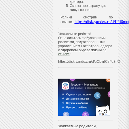
доктора.
Сказка про страну, где
живут врачи.
Ролики смотрим по
https://disk.yandex.ru/d/IPti
ссылке:
Уважаемые ребята!
Ознакомьтесь с обучающими
роликами, подготовленными
управлением Роспотребнадзора
о
здоровом образе жизни
по
ссылке
:
https://disk.yandex.ru/d/eObyrlCzPc8rfQ
Уважаем
ы
е родители,