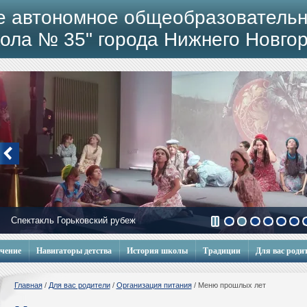
е автономное общеобразовательн
ола № 35" города Нижнего Новго
Спектакль Горьковский рубеж
Мобильный городок
учение
Навигаторы детства
История школы
Традиции
Для вас роди
Главная
/
Для вас родители
/
Организация питания
/
Меню прошлых лет