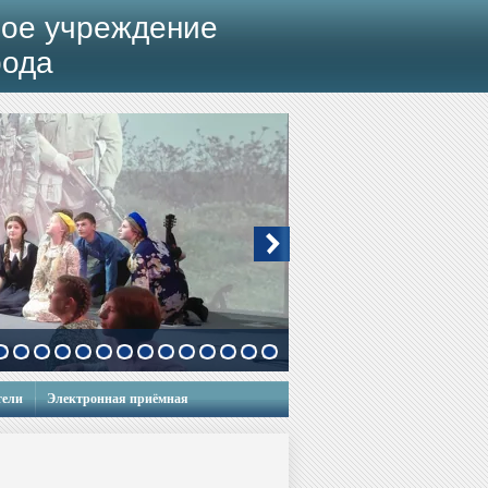
ое учреждение
рода
тели
Электронная приёмная