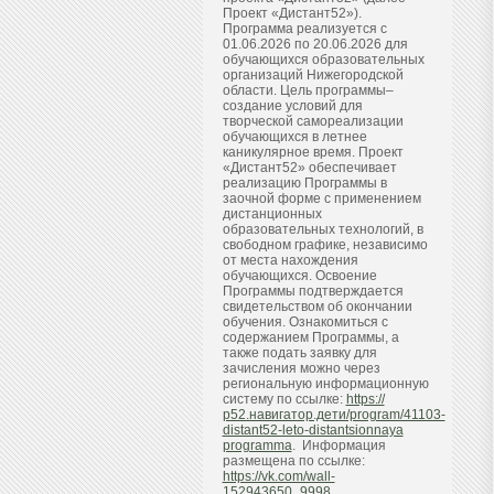
Проект «Дистант52»).
Программа реализуется с
01.06.2026 по 20.06.2026 для
обучающихся образовательных
организаций Нижегородской
области. Цель программы–
создание условий для
творческой самореализации
обучающихся в летнее
каникулярное время. Проект
«Дистант52» обеспечивает
реализацию Программы в
заочной форме с применением
дистанционных
образовательных технологий, в
свободном графике, независимо
от места нахождения
обучающихся. Освоение
Программы подтверждается
свидетельством об окончании
обучения. Ознакомиться с
содержанием Программы, а
также подать заявку для
зачисления можно через
региональную информационную
систему по ссылке:
https://
р52.навигатор.дети/program/41103-
distant52-leto-distantsionnaya
programma
. Информация
размещена по ссылке:
https://vk.com/wall-
152943650_9998