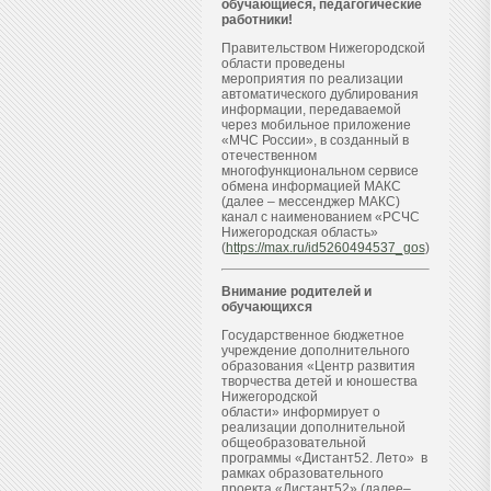
обучающиеся, педагогические
работники!
Правительством Нижегородской
области проведены
мероприятия по реализации
автоматического дублирования
информации, передаваемой
через мобильное приложение
«МЧС России», в созданный в
отечественном
многофункциональном сервисе
обмена информацией МАКС
(далее – мессенджер МАКС)
канал с наименованием «РСЧС
Нижегородская область»
(
https://max.ru/id5260494537_gos
)
Внимание родителей и
обучающихся
Государственное бюджетное
учреждение дополнительного
образования «Центр развития
творчества детей и юношества
Нижегородской
области» информирует о
реализации дополнительной
общеобразовательной
программы «Дистант52. Лето» в
рамках образовательного
проекта «Дистант52» (далее–