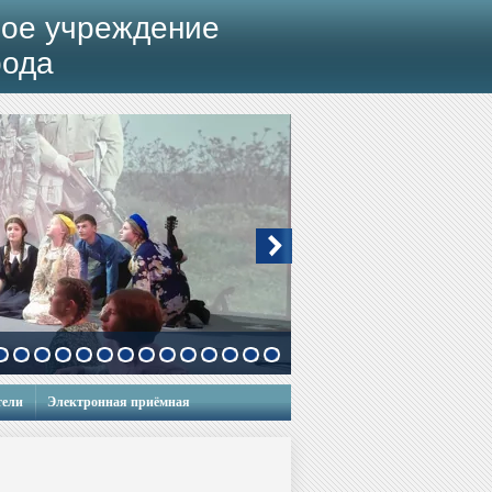
ое учреждение
рода
тели
Электронная приёмная