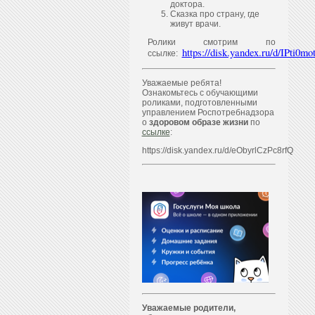
доктора.
Сказка про страну, где
живут врачи.
Ролики смотрим по
https://disk.yandex.ru/d/IPti
ссылке:
Уважаемые ребята!
Ознакомьтесь с обучающими
роликами, подготовленными
управлением Роспотребнадзора
о
здоровом образе жизни
по
ссылке
:
https://disk.yandex.ru/d/eObyrlCzPc8rfQ
Уважаем
ы
е родители,