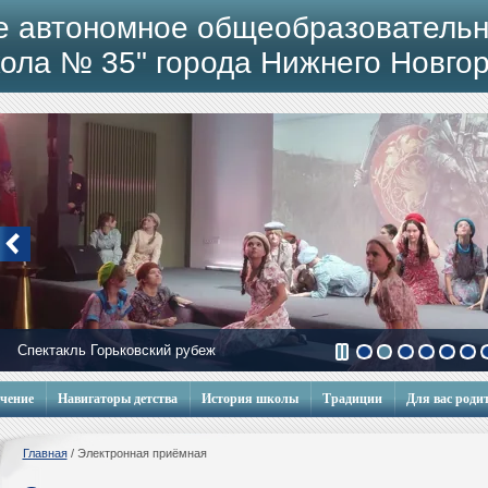
е автономное общеобразовательн
ола № 35" города Нижнего Новго
Спектакль Горьковский рубеж
Мобильный городок
учение
Навигаторы детства
История школы
Традиции
Для вас роди
Главная
/
Электронная приёмная