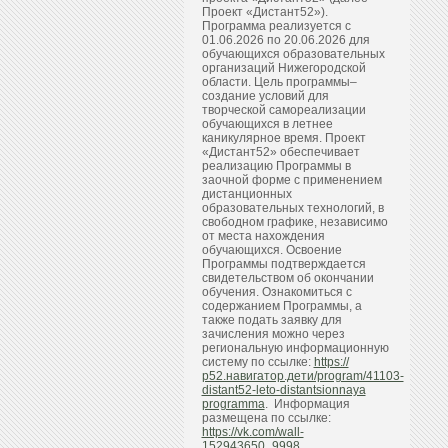
Проект «Дистант52»).
Программа реализуется с
01.06.2026 по 20.06.2026 для
обучающихся образовательных
организаций Нижегородской
области. Цель программы–
создание условий для
творческой самореализации
обучающихся в летнее
каникулярное время. Проект
«Дистант52» обеспечивает
реализацию Программы в
заочной форме с применением
дистанционных
образовательных технологий, в
свободном графике, независимо
от места нахождения
обучающихся. Освоение
Программы подтверждается
свидетельством об окончании
обучения. Ознакомиться с
содержанием Программы, а
также подать заявку для
зачисления можно через
региональную информационную
систему по ссылке:
https://
р52.навигатор.дети/program/41103-
distant52-leto-distantsionnaya
programma
. Информация
размещена по ссылке:
https://vk.com/wall-
152943650_9998