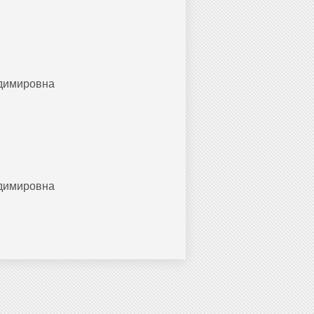
адимировна
адимировна