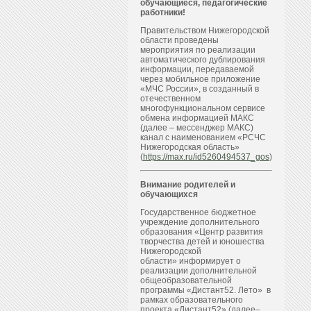
обучающиеся, педагогические
работники!
Правительством Нижегородской
области проведены
мероприятия по реализации
автоматического дублирования
информации, передаваемой
через мобильное приложение
«МЧС России», в созданный в
отечественном
многофункциональном сервисе
обмена информацией МАКС
(далее – мессенджер МАКС)
канал с наименованием «РСЧС
Нижегородская область»
(
https://max.ru/id5260494537_gos
)
Внимание родителей и
обучающихся
Государственное бюджетное
учреждение дополнительного
образования «Центр развития
творчества детей и юношества
Нижегородской
области» информирует о
реализации дополнительной
общеобразовательной
программы «Дистант52. Лето» в
рамках образовательного
проекта «Дистант52» (далее–