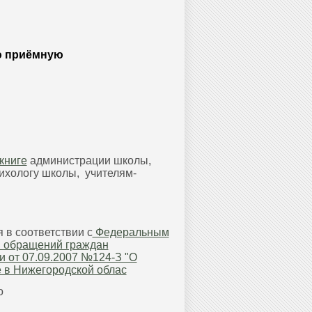
ю приёмную
книге
администрации школы,
сихологу школы, учителям-
в соответствии с
Федеральным
я обращений граждан
 от 07.09.2007 №124-З "О
 в Нижегородской облас
о