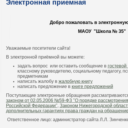
Электронная приемная
Добро пожаловать в электронну
МАОУ "Школа № 35"
Уважаемые посетители сайта!
В электронной приёмной вы можете:
задать вопрос или оставить сообщение в
гостевой 
классному руководителю, социальному педагогу, п
предметникам
написать жалобу в
жалобную книгу
написать предложение в
книге предложений
Поступающие электронные обращения рассматриваются 
законом от 02.05.2006 №59-ФЗ "О порядке рассмотрени
Российской Федерации"
,
Законом Нижегородской области
дополнительных гарантиях права граждан на обращение
Ответственное лицо: администратор сайта Л.Л. Зинченк