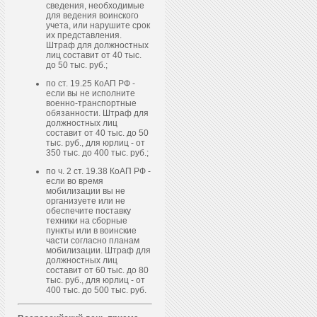
сведения, необходимые
для ведения воинского
учета, или нарушите срок
их представления.
Штраф для должностных
лиц составит от 40 тыс.
до 50 тыс. руб.;
по ст. 19.25 КоАП РФ -
если вы не исполните
военно-транспортные
обязанности. Штраф для
должностных лиц
составит от 40 тыс. до 50
тыс. руб., для юрлиц - от
350 тыс. до 400 тыс. руб.;
по ч. 2 ст. 19.38 КоАП РФ -
если во время
мобилизации вы не
организуете или не
обеспечите поставку
техники на сборные
пункты или в воинские
части согласно планам
мобилизации. Штраф для
должностных лиц
составит от 60 тыс. до 80
тыс. руб., для юрлиц - от
400 тыс. до 500 тыс. руб.