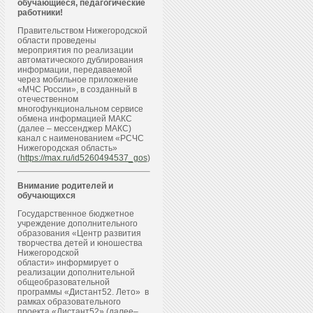
обучающиеся, педагогические
работники!
Правительством Нижегородской
области проведены
мероприятия по реализации
автоматического дублирования
информации, передаваемой
через мобильное приложение
«МЧС России», в созданный в
отечественном
многофункциональном сервисе
обмена информацией МАКС
(далее – мессенджер МАКС)
канал с наименованием «РСЧС
Нижегородская область»
(
https://max.ru/id5260494537_gos
)
Внимание родителей и
обучающихся
Государственное бюджетное
учреждение дополнительного
образования «Центр развития
творчества детей и юношества
Нижегородской
области» информирует о
реализации дополнительной
общеобразовательной
программы «Дистант52. Лето» в
рамках образовательного
проекта «Дистант52» (далее–