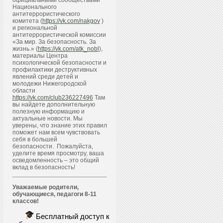
официальными сообществами
Национального
антитеррористического
комитета (
https://vk.com/nakgov
)
и региональной
антитеррористической комиссии
«За мир. За безопасность. За
жизнь.» (
https://vk.com/atk_nobl
),
материалы Центра
психологической безопасности и
профилактики деструктивных
явлений среди детей и
молодежи Нижегородской
области
https://vk.com/club236227496
Там
вы найдете дополнительную
полезную информацию и
актуальные новости. Мы
уверены, что знание этих правил
поможет нам всем чувствовать
себя в большей
безопасности. Пожалуйста,
уделите время просмотру, ваша
осведомленность – это общий
вклад в безопасность!
Уважаемые родители,
обучающиеся, педагоги 8-11
классов!
Бесплатный доступ к