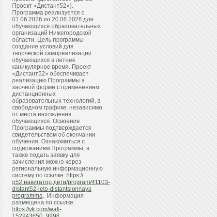
Проект «Дистант52»).
Программа реализуется с
01.06.2026 по 20.06.2026 для
обучающихся образовательных
организаций Нижегородской
области. Цель программы–
создание условий для
творческой самореализации
обучающихся в летнее
каникулярное время. Проект
«Дистант52» обеспечивает
реализацию Программы в
заочной форме с применением
дистанционных
образовательных технологий, в
свободном графике, независимо
от места нахождения
обучающихся. Освоение
Программы подтверждается
свидетельством об окончании
обучения. Ознакомиться с
содержанием Программы, а
также подать заявку для
зачисления можно через
региональную информационную
систему по ссылке:
https://
р52.навигатор.дети/program/41103-
distant52-leto-distantsionnaya
programma
. Информация
размещена по ссылке:
https://vk.com/wall-
152943650_9998