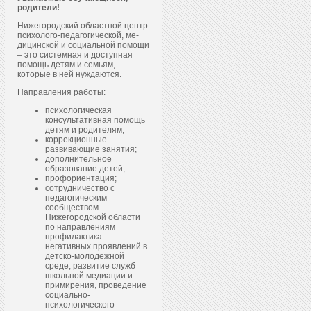
родители!
Нижегородский областной центр
пси­холо­го-пе­даго­гичес­кой, ме­
дицин­ской и со­ци­аль­ной по­мощи
– это системная и доступная
помощь детям и семьям,
которые в ней нуждаются.
Направления работы:
психологическая
консультативная помощь
детям и родителям;
коррекционные
развивающие занятия;
дополнительное
образование детей;
профориентация;
сотрудничество с
педагогическим
сообществом
Нижегородской области
по направлениям
профилактика
негативных проявлений в
детско-молодежной
среде, развитие служб
школьной медиации и
примирения, проведение
социально-
психологического