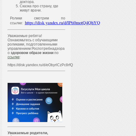
доктора.
Сказка про страну, где
живут врачи.
Ролики смотрим по
https://disk.yandex.ru/d/IPti0motQ4QhYQ
ссылке:
Уважаемые ребята!
Ознакомьтесь с обучающими
роликами, подготовленными
управлением Роспотребнадзора
о
здоровом образе жизни
по
ссылке
:
https://disk.yandex.ru/d/eObyrlCzPc8rfQ
Уважаем
ы
е родители,