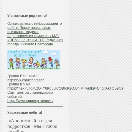
Уважаемые родители!
Ознакомьтесь
с информацией о
работе Территориальных
психолого-медико-
педагогических комиссиях МАУ
«ППМС-центр им. В.П.Радченко»
города Нижнего Новгорода
Группа ВКонтакте:
https://vk.com/cppmsnn
Группа в МАХ:
https://max.ru/join/zOFY6Kq5UCStj0oKzOJvhjMFwnIk94CnqTAkTQS9Os
Сайт центра с календарём
событий:
https://www.cppmsp.ru/news/
Уважаемые ребята!
«Анонимный чат для
подростков «Мы с тобой
онлайн»