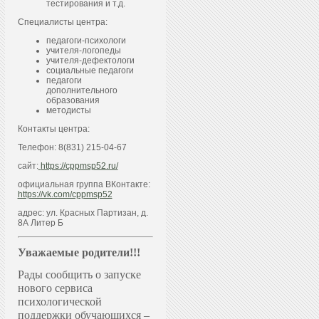
тестирования и т.д.
Специалисты центра:
педагоги-психологи
учителя-логопеды
учителя-дефектологи
социальные педагоги
педагоги
дополнительного
образования
методисты
Контакты центра:
Телефон: 8(831) 215-04-67
сайт:
https://cppmsp52.ru/
официальная группа ВКонтакте:
https://vk.com/cppmsp52
адрес: ул. Красных Партизан, д.
8А Литер Б
Уважаемые родители!!!
Рады сообщить о запуске
нового сервиса
психологической
поддержки обучающихся –