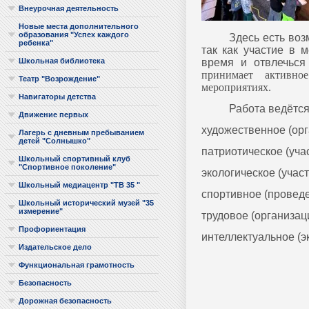
Внеурочная деятельность
Новые места дополнительного
образования "Успех каждого
Здесь есть возможн
ребенка"
так как участие в 
время и отвлечьс
Школьная библиотека
принимает активно
Театр "Возрождение"
мероприятиях.
Навигаторы детства
Работа ведётся п
Движение первых
художественное (орг
Лагерь с дневным пребыванием
детей "Солнышко"
патриотическое (учас
Школьный спортивный клуб
"Спортивное поколение"
экологическое (участ
Школьный медиацентр "ТВ 35 "
спортивное (проведе
Школьный исторический музей "35
измерение"
трудовое (организац
Профориентация
интеллектуальное (эк
Издательское дело
Функциональная грамотность
Безопасность
Дорожная безопасность