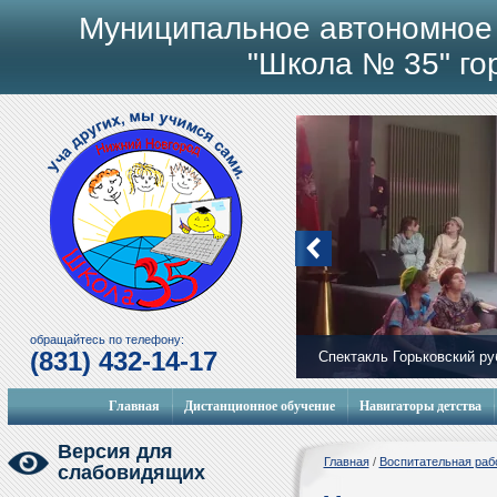
Муниципальное автономное
"Школа № 35" го
обращайтесь по телефону:
(831) 432-14-17
Спектакль Горьковский р
Главная
Дистанционное обучение
Навигаторы детства
Версия для
Главная
/
Воспитательная раб
слабовидящих