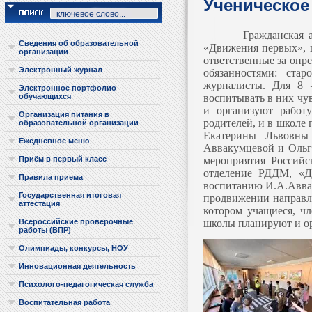
Ученическое
Гражданская 
Сведения об образовательной
«Движения первых», ц
организации
ответственные за опр
Электронный журнал
обязанностями: стар
журналисты. Для 8 –
Электронное портфолио
воспитывать в них чу
обучающихся
и организуют работу
Организация питания в
родителей, и в школе
образовательной организации
Екатерины Львовны
Ежедневное меню
Аввакумцевой и Ольг
мероприятия Российс
Приём в первый класс
отделение РДДМ, «Дв
Правила приема
воспитанию И.А.Аввак
Государственная итоговая
продвижении направл
аттестация
котором учащиеся, ч
школы планируют и о
Всероссийские проверочные
работы (ВПР)
Олимпиады, конкурсы, НОУ
Инновационная деятельность
Психолого-педагогическая служба
Воспитательная работа