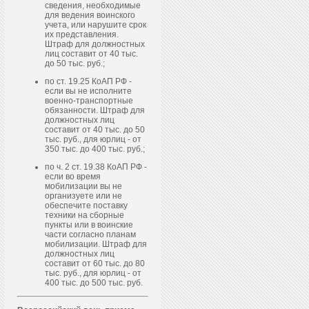
сведения, необходимые
для ведения воинского
учета, или нарушите срок
их представления.
Штраф для должностных
лиц составит от 40 тыс.
до 50 тыс. руб.;
по ст. 19.25 КоАП РФ -
если вы не исполните
военно-транспортные
обязанности. Штраф для
должностных лиц
составит от 40 тыс. до 50
тыс. руб., для юрлиц - от
350 тыс. до 400 тыс. руб.;
по ч. 2 ст. 19.38 КоАП РФ -
если во время
мобилизации вы не
организуете или не
обеспечите поставку
техники на сборные
пункты или в воинские
части согласно планам
мобилизации. Штраф для
должностных лиц
составит от 60 тыс. до 80
тыс. руб., для юрлиц - от
400 тыс. до 500 тыс. руб.