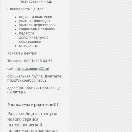
тестирования и т.д.
Специалисты центра:
педагоги-психологи
учителя-логопеды
учителя-дефектологи
социальные педагоги
педагоги
дополнительного
образования
методисты
Контакты центра:
Телефон: 8(831) 215-04-67
сайт:
https://cppmsp52.ru/
официальная группа ВКонтакте:
https://vk.com/cppmsp52
адрес: ул. Красных Партизан, д.
8А Литер Б
Уважаемые родители!!!
Рады сообщить о запуске
нового сервиса
психологической
поддержки обучающихся –