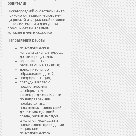
родители!
Нижегородский областной центр
пси­холо­го-пе­даго­гичес­кой, ме­
дицин­ской и со­ци­аль­ной по­мощи
– это системная и доступная
помощь детям и семьям,
которые в ней нуждаются.
Направления работы:
психологическая
консультативная помощь
детям и родителям;
коррекционные
развивающие занятия;
дополнительное
образование детей;
профориентация;
сотрудничество с
педагогическим
сообществом
Нижегородской области
по направлениям
профилактика
негативных проявлений в
детско-молодежной
среде, развитие служб
школьной медиации и
примирения, проведение
социально-
психологического