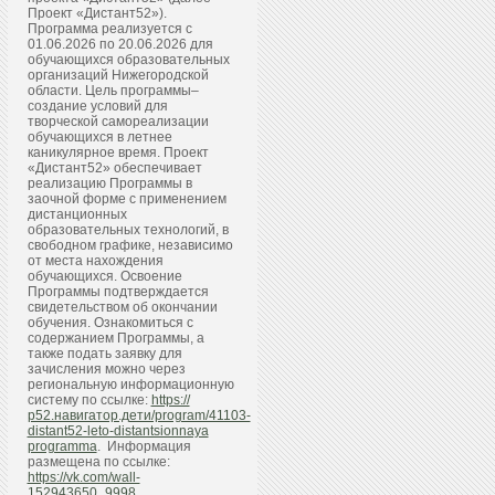
Проект «Дистант52»).
Программа реализуется с
01.06.2026 по 20.06.2026 для
обучающихся образовательных
организаций Нижегородской
области. Цель программы–
создание условий для
творческой самореализации
обучающихся в летнее
каникулярное время. Проект
«Дистант52» обеспечивает
реализацию Программы в
заочной форме с применением
дистанционных
образовательных технологий, в
свободном графике, независимо
от места нахождения
обучающихся. Освоение
Программы подтверждается
свидетельством об окончании
обучения. Ознакомиться с
содержанием Программы, а
также подать заявку для
зачисления можно через
региональную информационную
систему по ссылке:
https://
р52.навигатор.дети/program/41103-
distant52-leto-distantsionnaya
programma
. Информация
размещена по ссылке:
https://vk.com/wall-
152943650_9998