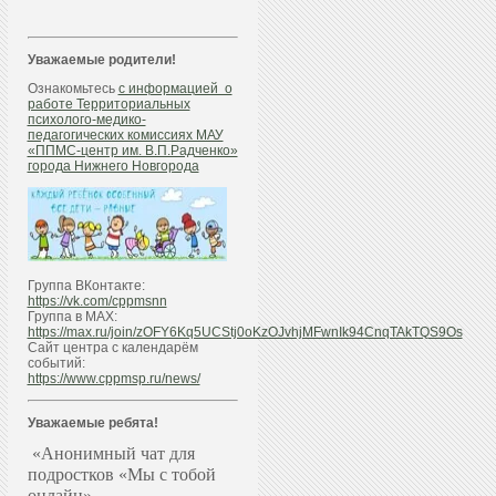
Уважаемые родители!
Ознакомьтесь
с информацией о
работе Территориальных
психолого-медико-
педагогических комиссиях МАУ
«ППМС-центр им. В.П.Радченко»
города Нижнего Новгорода
Группа ВКонтакте:
https://vk.com/cppmsnn
Группа в МАХ:
https://max.ru/join/zOFY6Kq5UCStj0oKzOJvhjMFwnIk94CnqTAkTQS9Os
Сайт центра с календарём
событий:
https://www.cppmsp.ru/news/
Уважаемые ребята!
«Анонимный чат для
подростков «Мы с тобой
онлайн»