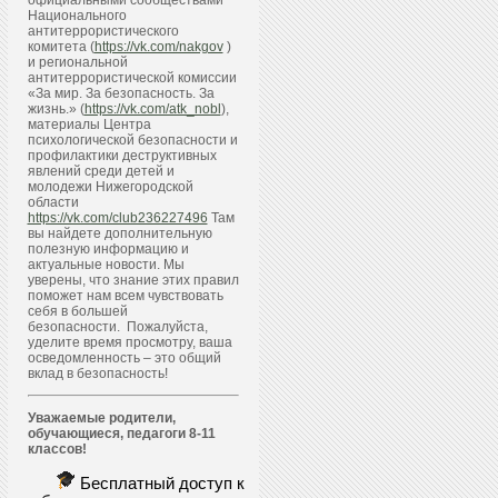
официальными сообществами
Национального
антитеррористического
комитета (
https://vk.com/nakgov
)
и региональной
антитеррористической комиссии
«За мир. За безопасность. За
жизнь.» (
https://vk.com/atk_nobl
),
материалы Центра
психологической безопасности и
профилактики деструктивных
явлений среди детей и
молодежи Нижегородской
области
https://vk.com/club236227496
Там
вы найдете дополнительную
полезную информацию и
актуальные новости. Мы
уверены, что знание этих правил
поможет нам всем чувствовать
себя в большей
безопасности. Пожалуйста,
уделите время просмотру, ваша
осведомленность – это общий
вклад в безопасность!
Уважаемые родители,
обучающиеся, педагоги 8-11
классов!
Бесплатный доступ к