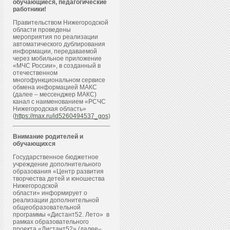
обучающиеся, педагогические
работники!
Правительством Нижегородской
области проведены
мероприятия по реализации
автоматического дублирования
информации, передаваемой
через мобильное приложение
«МЧС России», в созданный в
отечественном
многофункциональном сервисе
обмена информацией МАКС
(далее – мессенджер МАКС)
канал с наименованием «РСЧС
Нижегородская область»
(
https://max.ru/id5260494537_gos
)
Внимание родителей и
обучающихся
Государственное бюджетное
учреждение дополнительного
образования «Центр развития
творчества детей и юношества
Нижегородской
области» информирует о
реализации дополнительной
общеобразовательной
программы «Дистант52. Лето» в
рамках образовательного
проекта «Дистант52» (далее–