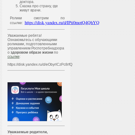
доктора.
Сказка про страну, где
живут врачи.
Ролики смотрим по
https://disk.yandex.ru/d/IPti0motQ4QhYQ
ссылке:
Уважаемые ребята!
Ознакомьтесь с обучающими
роликами, подготовленными
управлением Роспотребнадзора
о
здоровом образе жизни
по
ссылке
:
https://disk.yandex.ru/d/eObyrlCzPc8rfQ
Уважаем
ы
е родители,