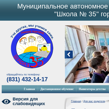
Муниципальное автономное
"Школа № 35" го
обращайтесь по телефону:
(831) 432-14-17
Мобильный городок
Главная
Дистанционное обучение
Навигаторы детства
Версия для
Главная
/
Для вас родители
/
П
слабовидящих